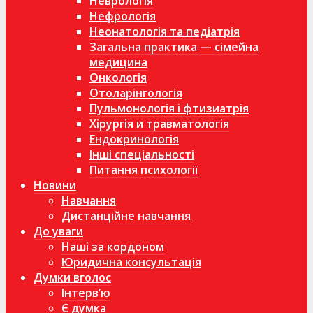
Неврологія
Нефрологія
Неонатологія та педіатрія
Загальна практика — сімейна
медицина
Онкологія
Отоларінгологія
Пульмонологія і фтизиатрія
Хірургія и травматологія
Ендокринологія
Інші спеціальності
Питання психології
Новини
Навчання
Дистанційне навчання
До уваги
Наші за кордоном
Юридична консультація
Думки вголос
Інтерв’ю
Є думка