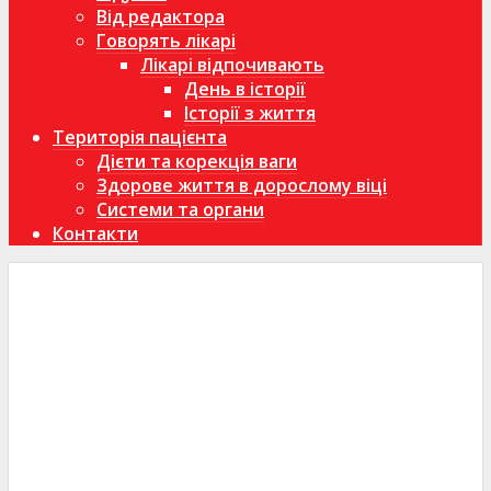
Від редактора
Говорять лікарі
Лікарі відпочивають
День в історії
Історії з життя
Територія пацієнта
Дієти та корекція ваги
Здорове життя в дорослому віці
Системи та органи
Контакти