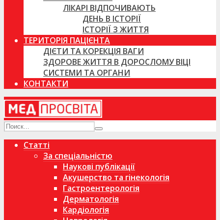
ЛІКАРІ ВІДПОЧИВАЮТЬ
ДЕНЬ В ІСТОРІЇ
ІСТОРІЇ З ЖИТТЯ
ТЕРИТОРІЯ ПАЦІЄНТА
ДІЄТИ ТА КОРЕКЦІЯ ВАГИ
ЗДОРОВЕ ЖИТТЯ В ДОРОСЛОМУ ВІЦІ
СИСТЕМИ ТА ОРГАНИ
КОНТАКТИ
Статті
За спеціальністю
Наукові публікації
Акушерство та гінекологія
Гастроентерологія
Дерматологія
Кардіологія