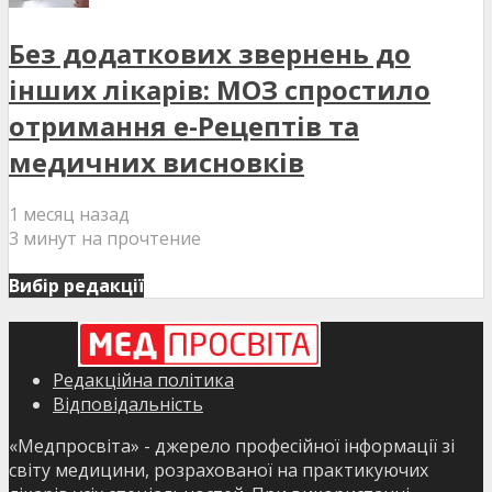
Без додаткових звернень до
інших лікарів: МОЗ спростило
отримання е-Рецептів та
медичних висновків
1 месяц назад
3 минут на прочтение
Вибір редакції
Редакційна політика
Відповідальність
«Медпросвіта» - джерело професійної інформації зі
світу медицини, розрахованої на практикуючих