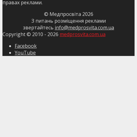
правах реклами.
© Медпросвіта
2026
З питань розміщення реклами
звертайтесь
info@medprosvita.com.ua
Copyright © 2010 -
2026
medprosvita.com.ua
Facebook
YouTube