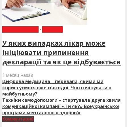
ВИБІР РЕДАКЦІЇ
•
НОВИНИ
У яких випадках лікар може
ініціювати припинення
декларації та як це відбувається
1 месяц назад
Цифрова медицина – переваги, якими ми
користуємося вже сьогодні. Чого очікувати в
майбутньому?
Техніки самодопомоги – стартувала друга хвиля
комунікаційної кампанії «Ти як?» Всеукраїнської
програми ментального здоров’я
Комментарий