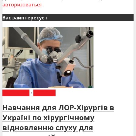
авторизоваться
.
Вас заинтересует
НАВЧАННЯ
•
НОВИНИ
Навчання для ЛОР-Хірургів в
Україні по хірургічному
відновленню слуху для