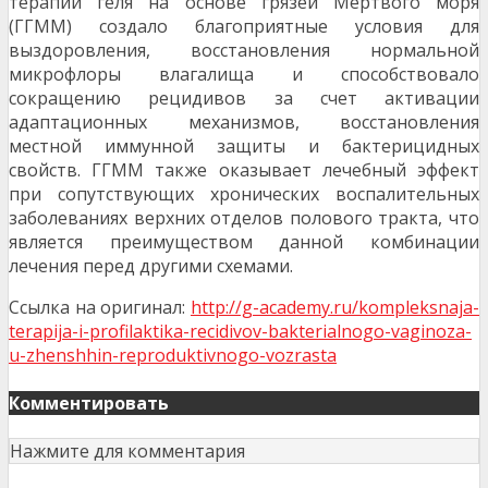
терапии геля на основе грязей Мертвого моря
(ГГММ) создало благоприятные условия для
выздоровления, восстановления нормальной
микрофлоры влагалища и способствовало
сокращению рецидивов за счет активации
адаптационных механизмов, восстановления
местной иммунной защиты и бактерицидных
свойств. ГГММ также оказывает лечебный эффект
при сопутствующих хронических воспалительных
заболеваниях верхних отделов полового тракта, что
является преимуществом данной комбинации
лечения перед другими схемами.
Ссылка на оригинал:
http://g-academy.ru/kompleksnaja-
terapija-i-profilaktika-recidivov-bakterialnogo-vaginoza-
u-zhenshhin-reproduktivnogo-vozrasta
Комментировать
Нажмите для комментария