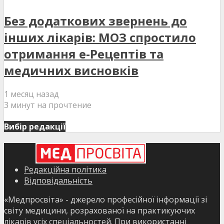
Без додаткових звернень до
інших лікарів: МОЗ спростило
отримання е-Рецептів та
медичних висновків
1 месяц назад
3 минут на прочтение
Вибір редакції
Редакційна політика
Відповідальність
«Медпросвіта» - джерело професійної інформації зі
світу медицини, розрахованої на практикуючих
лікарів усіх спеціальностей. При використанні