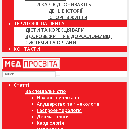
ЛІКАРІ ВІДПОЧИВАЮТЬ
ДЕНЬ В ІСТОРІЇ
ІСТОРІЇ З ЖИТТЯ
ТЕРИТОРІЯ ПАЦІЄНТА
ДІЄТИ ТА КОРЕКЦІЯ ВАГИ
ЗДОРОВЕ ЖИТТЯ В ДОРОСЛОМУ ВІЦІ
СИСТЕМИ ТА ОРГАНИ
КОНТАКТИ
Статті
За спеціальністю
Наукові публікації
Акушерство та гінекологія
Гастроентерологія
Дерматологія
Кардіологія