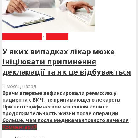
ВИБІР РЕДАКЦІЇ
•
НОВИНИ
У яких випадках лікар може
ініціювати припинення
декларації та як це відбувається
1 месяц назад
Врачи впервые зафиксировали ремиссию у
пациента с ВИЧ, не принимающего лекарств
При неспецифическом язвенном колите
продолжительность жизни после операции
больше, чем после медикаментозного лечения
Комментарий