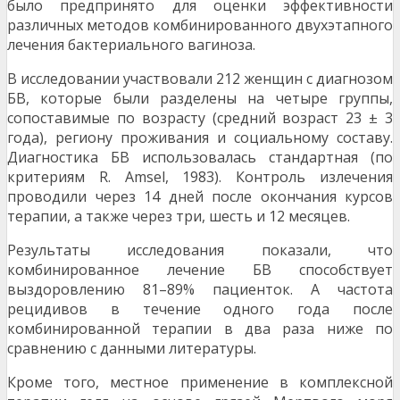
было предпринято для оценки эффективности
различных методов комбинированного двухэтапного
лечения бактериального вагиноза.
В исследовании участвовали 212 женщин с диагнозом
БВ, которые были разделены на четыре группы,
сопоставимые по возрасту (средний возраст 23 ± 3
года), региону проживания и социальному составу.
Диагностика БВ использовалась стандартная (по
критериям R. Amsel, 1983). Контроль излечения
проводили через 14 дней после окончания курсов
терапии, а также через три, шесть и 12 месяцев.
Результаты исследования показали, что
комбинированное лечение БВ способствует
выздоровлению 81–89% пациенток. А частота
рецидивов в течение одного года после
комбинированной терапии в два раза ниже по
сравнению с данными литературы.
Кроме того, местное применение в комплексной