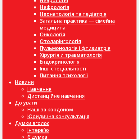
Неврологія
Нефрологія
Неонатологія та педіатрія
Загальна практика — сімейна
медицина
Онкологія
Отоларінгологія
Пульмонологія і фтизиатрія
Хірургія и травматологія
Ендокринологія
Інші спеціальності
Питання психології
Новини
Навчання
Дистанційне навчання
До уваги
Наші за кордоном
Юридична консультація
Думки вголос
Інтерв’ю
Є думка