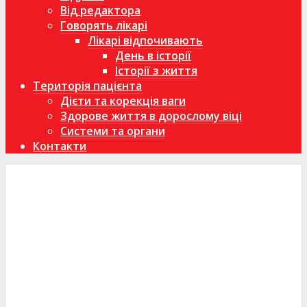
Від редактора
Говорять лікарі
Лікарі відпочивають
День в історії
Історії з життя
Територія пацієнта
Дієти та корекція ваги
Здорове життя в дорослому віці
Системи та органи
Контакти