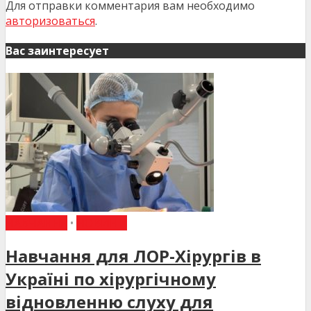
Для отправки комментария вам необходимо
авторизоваться
.
Вас заинтересует
НАВЧАННЯ
•
НОВИНИ
Навчання для ЛОР-Хірургів в
Україні по хірургічному
відновленню слуху для