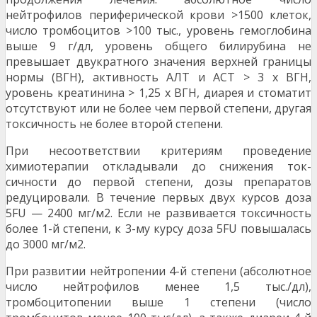
нейтрофилов периферической крови >1500 клеток,
число тромбоцитов >100 тыс., уровень гемоглобина
выше 9 г/дл, уровень общего били­рубина не
превышает двукратного значения верх­ней границы
нормы (ВГН), активность АЛТ и АСТ > 3 х ВГН,
уровень креатинина > 1,25 х ВГН, диа­рея и стоматит
отсутствуют или не более чем первой степени, другая
токсичность не более вто­рой степени.
При несоответствии критериям проведе­ние
химиотерапии откладывали до снижения ток­
сичности до первой степени, дозы препаратов
редуцировали. В течение первых двух курсов до­за
5FU — 2400 мг/м2. Если не развивается ток­сичность
более 1-й степени, к 3-му курсу доза 5FU повышалась
до 3000 мг/м2.
При развитии нейтропении 4-й степени (абсолютное
число нейтрофилов менее 1,5 тыс./дл),
тромбоцитопении выше 1 степени (число