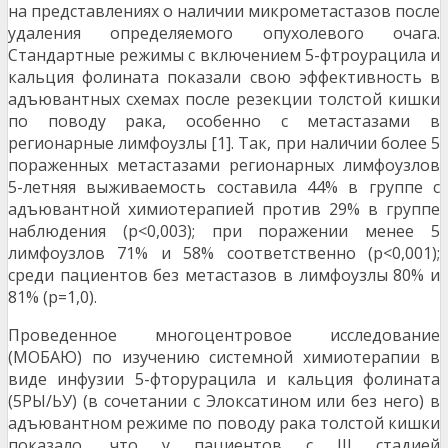
на представлениях о наличии микроме­тастазов после
удаления определяемого опухо­левого очага.
Стандартные режимы с включением 5-фтроурацила и
кальция фолината показали свою эффективность в
адъювантных схемах по­сле резекции толстой кишки
по поводу рака, осо­бенно с метастазами в
регионарные лимфоузлы [1]. Так, при наличии более 5
пораженных мета­стазами регионарных лимфоузлов
5-летняя вы­живаемость составила 44% в группе с
адъювант­ной химиотерапией против 29% в группе
наблю­дения (р<0,003); при поражении менее 5
лимфоузлов 71% и 58% соответственно (р<0,001);
среди пациентов без метастазов в лимфоузлы 80% и
81% (р=1,0).
Проведенное многоцентровое исследова­ние
(МОБАЮ) по изучению системной химиотера­пии в
виде инфузии 5-фторурацила и кальция фолината
(5РЫ/ЬУ) (в сочетании с Элоксатином или без него) в
адъювантном режиме по поводу рака толстой кишки
показало, что у пациентов с III стадией