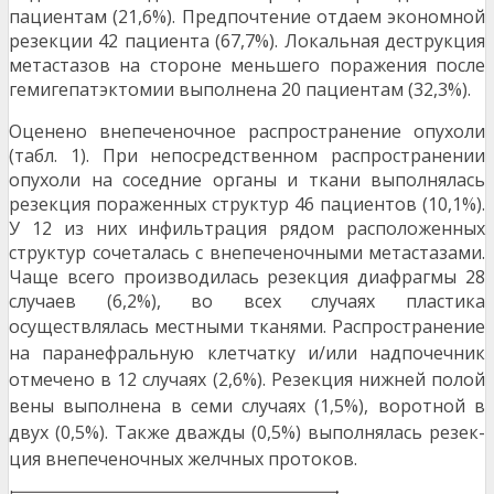
пациентам (21,6%). Предпочтение отдаем экономной
резекции 42 пациента (67,7%). Ло­кальная деструкция
метастазов на стороне мень­шего поражения после
гемигепатэктомии выпол­нена 20 пациентам (32,3%).
Оценено внепеченочное распространение опухоли
(табл. 1). При непосредственном распро­странении
опухоли на соседние органы и ткани выполнялась
резекция пораженных структур 46 пациентов (10,1%).
У 12 из них инфильтрация ря­дом расположенных
структур сочеталась с внепеченочными метастазами.
Чаще всего производи­лась резекция диафрагмы 28
случаев (6,2%), во всех случаях пластика
осуществлялась местными
тканями. Распространение
на паранефральную клетчатку и/или надпочечник
отмечено в 12 слу­чаях (2,6%). Резекция нижней полой
вены выпол­нена в семи случаях (1,5%), воротной в
двух (0,5%). Также дважды (0,5%) выполнялась резек­
ция внепеченочных желчных протоков.