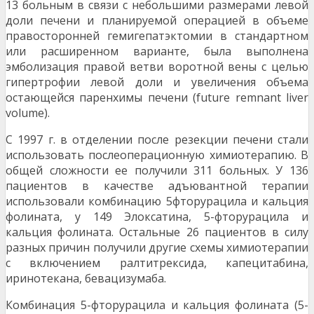
13 больным в связи с небольшими размерами левой
доли печени и планируемой операцией в объеме
правосторонней гемиге­патэктомии в стандартном
или расширенном ва­рианте, была выполнена
эмболизация правой ветви воротной вены с целью
гипертрофии левой доли и увеличения объема
остающейся паренхи­мы печени (future remnant liver
volume).
С 1997 г. в отделении после резекции пе­чени стали
использовать послеоперационную хи­миотерапию. В
общей сложности ее получили 311 больных. У 136
пациентов в качестве адъювант­ной терапии
использовали комбинацию 5фторурацила и кальция
фолината, у 149 Элоксатина, 5-фторурацила и
кальция фолината. Остальные 26 пациентов в силу
разных причин получили другие схемы химиотерапии
с включе­нием ралтитрексида, капецитабина,
иринотекана, бевацизумаба.
Комбинация 5-фторурацила и кальция фолината (5-