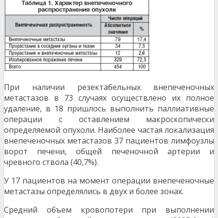
При наличии резектабельных внепеченоч­ных
метастазов в 73 случаях осуществлено их полное
удаление, в 18 пришлось выполнить пал­лиативные
операции с оставлением макроскопи­чески
определяемой опухоли. Наиболее частая локализация
внепеченочных метастазов 37 па­циентов лимфоузлы
ворот печени, общей пече­ночной артерии и
чревного ствола (40,7%).
У 17 пациентов на момент операции внепеченочные
метастазы определялись в двух и более зонах.
Средний объем кровопотери при выпол­нении