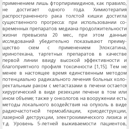
применением лишь фторпиримидинов, как правило,
не достигает одного года. Химиотерапия
распространенного рака толстой кишки достигла
существенного прогресса: при использовании со­
временных препаратов медиана продолжитель­ности
жизни превысила 20 мес., при этом данные
исследований убедительно показывают преиму­
щество схем с применением Элоксатина,
иринотекана, таргетных препаратов в качестве
первой линии ввиду высокой эффективности и
благопри­ятного профиля токсичности [1,15]. Тем не
менее в настоящее время единственным методом
по­тенциально радикального лечения больных коло­
ректальным раком с метастазами в печени оста­ется
хирургический в виде резекции печени в том или
ином объеме; также у онкологов на вооруже­нии есть
методы локального воздействия на опу­холь в виде
радиочастотной термоаблации, крио­деструкции,
лазерной деструкции, электрохими­ческого лизиса и
т.д. Уровень 5-летней выживае­мости пациентов,