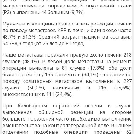
макроскопически определяемой опухолевой ткани
(Р2) выполнены 44 больным (9,7%).
Мужчины и женщины подвергались резек­ции печени
по поводу метастазов КРР в печени одинаково часто
48,7% и 51,3%. Средний воз­раст пациентов составил
54,7±8,3 года (от 25 лет до 81 года).
Чаще метастазы поражали правую долю печени 218
случаев (48,1%). В левой доле ме­тастазы на момент
операции выявлены в 81 слу­чае (17,8%), обе доли
были поражены у 155 паци­ентов (34,1%). Операции по
поводу солитарных метастазов выполнены в 227
случаях (50,0%), единичных в 116 (25,6%),
множественных в 111 (24,4%).
При билобарном поражении печени в слу­чае
выполнения обширной резекции на стороне
большего поражения часто необходимо выполне­ние
вмешательства на контралатеральной доле. В нашем
отделении подобные операции проведе­ны 62