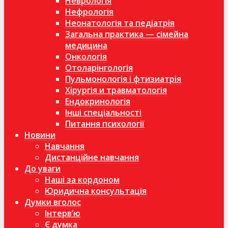
Неврологія
Нефрологія
Неонатологія та педіатрія
Загальна практика — сімейна
медицина
Онкологія
Отоларінгологія
Пульмонологія і фтизиатрія
Хірургія и травматологія
Ендокринологія
Інші спеціальності
Питання психології
Новини
Навчання
Дистанційне навчання
До уваги
Наші за кордоном
Юридична консультація
Думки вголос
Інтерв’ю
Є думка