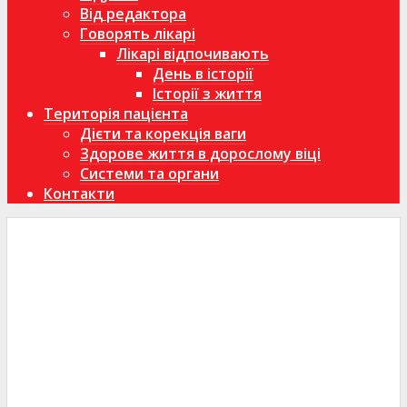
Від редактора
Говорять лікарі
Лікарі відпочивають
День в історії
Історії з життя
Територія пацієнта
Дієти та корекція ваги
Здорове життя в дорослому віці
Системи та органи
Контакти