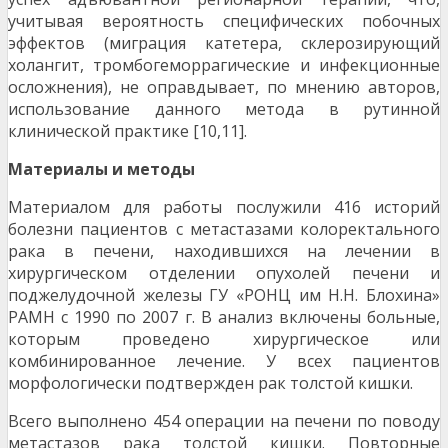
учитывая вероятность специфических побоч­ных
эффектов (миграция катетера, склерозирующий
холангит, тромбогеморрагические и инфек­ционные
осложнения), не оправдывает, по мне­нию авторов,
использование данного метода в рутинной
клинической практике [10,11].
Материалы и методы
Материалом для работы послужили 416 историй
болезни пациентов с метастазами коло­ректального
рака в печени, находившихся на ле­чении в
хирургическом отделении опухолей пече­ни и
поджелудочной железы ГУ «РОНЦ им Н.Н. Блохина»
РАМН с 1990 по 2007 г. В анализ включены больные,
которым проведено хирурги­ческое или
комбинированное лечение. У всех па­циентов
морфологически подтвержден рак тол­стой кишки.
Всего выполнено 454 операции на печени по поводу
метастазов рака толстой кишки. По­вторные