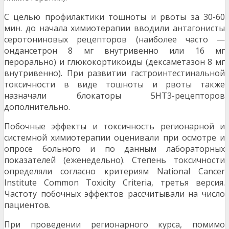
С целью профилактики тошноты и рвоты за 30-60
мин. до начала химиотерапии вводили антагонисты
серотониновых рецепторов (наибо­лее часто —
ондансетрон 8 мг внутривенно или 16 мг
перорально) и глюкокортикоиды (дексаметазон 8 мг
внутривенно). При развитии гастроин­тестинальной
токсичности в виде тошноты и рво­ты также
назначали блокаторы 5НТ3-рецепторов
дополнительно.
Побочные эффекты и токсичность регио­нарной и
системной химиотерапии оценивали при осмотре и
опросе больного и по данным лабора­торных
показателей (еженедельно). Степень ток­сичности
определяли согласно критериям National Cancer
Institute Common Toxicity Criteria, третья версия.
Частоту побочных эффектов рассчитыва­ли на число
пациентов.
При проведении регионарного курса, по­мимо