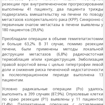
резекции при внутрипеченочном про­грессировании
выполнены 41 пациенту, два па­циента трижды
подвергались вмешательству на печени по поводу
метастазов колоректального рака (КРР). Синхронно с
первичным очагом мета­стазы в печени выявлены у
180 пациентов (39,6%).
Преобладали операции в объеме гемигепатэктомии
и больше 63,2%. В 31 случае, поми­мо резекции
печени, были применены методы локальной
деструкции метастазов (6,8%) радио­частотная
термоаблация и/или криодеструкция. Эмболизация
правой воротной вены с целью ги­пертрофии левой
доли и снижения риска пече­ночной недостаточности
в послеоперационном периоде выполнена 13
пациентам.
Условно радикальные операции (Ро) уда­лось
выполнить в 399 случаях (87,9%). Опухоле­вые клетки
по краю резекции (Р1) выявлены у 11 пациентов
(2,4%). Паллиативные операции с оставлением