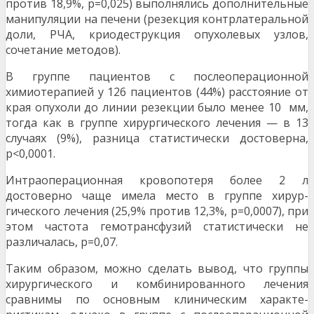
против 18,9%, р=0,025) выполнялись до­полнительные
манипуляции на печени (резекция контрлатеральной
доли, РЧА, криодеструкция опухолевых узлов,
сочетание методов).
В группе пациентов с послеоперационной
химиотерапией у 126 пациентов (44%) расстояние от
края опухоли до линии резекции было менее 10 мм,
тогда как в группе хирургического лечения — в 13
случаях (9%), разница статистически до­стоверна,
р<0,0001.
Интраоперационная кровопотеря более 2 л
достоверно чаще имела место в группе хирур­
гического лечения (25,9% против 12,3%, р=0,0007), при
этом частота гемотрансфузий ста­тистически не
различалась, р=0,07.
Таким образом, можно сделать вывод, что группы
хирургического и комбинированного лече­ния
сравнимы по основным клиническим характе­