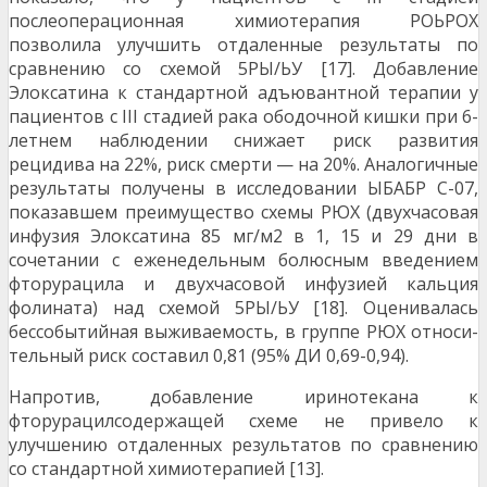
послеоперационная химиотерапия РОЬРОХ
позволила улучшить отдаленные ре­зультаты по
сравнению со схемой 5РЫ/ЬУ [17]. Добавление
Элоксатина к стандартной адъ­ювантной терапии у
пациентов с III стадией рака ободочной кишки при 6-
летнем наблюдении сни­жает риск развития
рецидива на 22%, риск смерти — на 20%. Аналогичные
результаты получены в исследовании ЫБАБР С-07,
показавшем преиму­щество схемы РЮХ (двухчасовая
инфузия Элоксатина 85 мг/м2 в 1, 15 и 29 дни в
сочетании с еженедельным болюсным введением
фторурацила и двухчасовой инфузией кальция
фолината) над схемой 5РЫ/ЬУ [18]. Оценивалась
бессобытийная выживаемость, в группе РЮХ относи­
тельный риск составил 0,81 (95% ДИ 0,69-0,94).
Напротив, добавление иринотекана к
фторурацилсодержащей схеме не привело к
улучшению отдаленных результатов по сравне­нию
со стандартной химиотерапией [13].