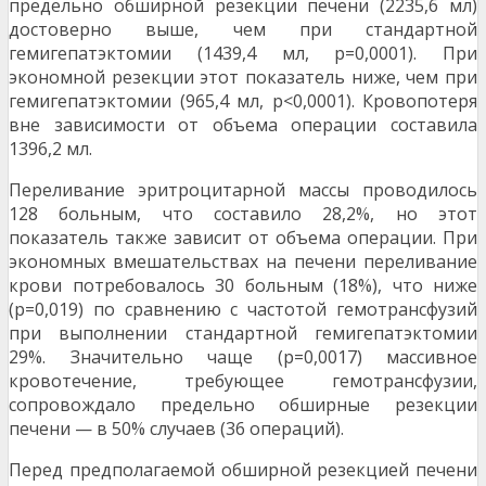
предельно обширной резекции печени (2235,6 мл)
достоверно выше, чем при стандарт­ной
гемигепатэктомии (1439,4 мл, р=0,0001). При
экономной резекции этот показатель ниже, чем при
гемигепатэктомии (965,4 мл, р<0,0001). Кровопотеря
вне зависимости от объема операции составила
1396,2 мл.
Переливание эритроцитарной массы про­водилось
128 больным, что составило 28,2%, но этот
показатель также зависит от объема опера­ции. При
экономных вмешательствах на печени переливание
крови потребовалось 30 больным (18%), что ниже
(р=0,019) по сравнению с часто­той гемотрансфузий
при выполнении стандартной гемигепатэктомии
29%. Значительно чаще (р=0,0017) массивное
кровотечение, требующее гемотрансфузии,
сопровождало предельно об­ширные резекции
печени — в 50% случаев (36 операций).
Перед предполагаемой обширной резек­цией печени