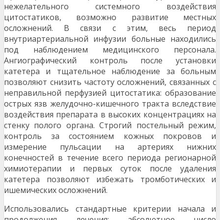
нежелательного системного воздействия
цитостатиков, возможно развитие местных
осложнений. В связи с этим, весь период
внутриартериальной инфузии больные находились
под наблюдением медицинского персонала.
Ангиографический контроль после установки
катетера и тщательное наблюдение за больным
позволяют снизить частоту осложнений, связанных с
непра­вильной перфузией цитостатика: образование
острых язв желудочно-кишечного тракта вслед­ствие
воздействия препарата в высоких концен­трациях на
стенку полого органа. Строгий по­стельный режим,
контроль за состоянием кожных покровов и
измерение пульсации на артериях нижних
конечностей в течение всего периода ре­гионарной
химиотерапии и первых суток после удаления
катетера позволяют избежать тромбо­тических и
ишемических осложнений.
Использовались стандартные критерии начала и
продолжения лечения: абсолютное чис­ло