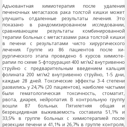
Адъювантная химиотерапия после удале­ния
печеночных метастазов рака толстой кишки может
улучшить отдаленные результаты лечения. Это
показано в рандомизированном исследова­нии,
сравнивающем результаты комбинированной
терапии больных с метастазами рака толстой кишки
в печени с результатами чисто хирургиче­ского
лечения. Группе из 86 пациентов после хи­
рургического этапа проведено 6 курсов химиоте­
рапии по схеме 5-фторурацил 400 мг/м2 внутри­венно
струйно с предварительным введением кальция
фолината 200 мг/м2 внутривенно струй­но, 1-5 дни,
каждые 28 дней. Токсические эффек­ты 3-4 степени
развились у 24,7% (20 пациентов), наиболее частыми
были гематологическая ток­сичность, стоматит,
рвота, диарея, нейропатия. В контрольную группу
вошли 87 больных. Пятилет­няя общая и
безрецидивная выживаемость соста­вила 51,1% и
33,5% в группе больных с химиоте­рапией после
резекции печени и 41,1% и 26,7% в группе контроля,