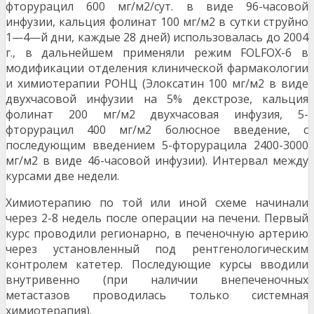
фторурацил 600 мг/м2/сут. в виде 96-часовой
инфузии, кальция фолинат 100 мг/м2 в сутки струйно
1—4—й дни, каждые 28 дней) ис­пользовалась до 2004
г., в дальнейшем применя­ли режим FOLFOX-6 в
модификации отделения клинической фармакологии
и химиотерапии РОНЦ (Элоксатин 100 мг/м2 в виде
двухчасовой инфузии на 5% декстрозе, кальция
фолинат 200 мг/м2 двухчасовая инфузия, 5-
фторурацил 400 мг/м2 болюсное введение, с
последующим вве­дением 5-фторурацила 2400-3000
мг/м2 в виде 46-часовой инфузии). Интервал между
курсами две недели.
Химиотерапию по той или иной схеме начинали
через 2-8 недель после операции на печени. Первый
курс проводили регионарно, в печеночную артерию
через установленный под рентгенологическим
контролем катетер. После­дующие курсы вводили
внутривенно (при наличии внепеченочных
метастазов проводилась только системная
химиотерапия).