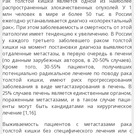
Рак толстой кишки является одной из наиболее
распространенных злокачественных опухолей. У 1
млн человек в мире и более 50 тыс. в России
ежегодно устанавливается диагноз «ко­лоректальный
рак»;. При этом заболеваемость и смертность от этой
патологии имеет тенденцию к увеличению. В России
у каждого третьего забо­левшего раком толстой
кишки на момент поста­новки диагноза выявляются
отдаленные метаста­зы, в первую очередь в печени
(по данным зару­бежных авторов, в 20-50% случаев).
Кроме того, 30-55% пациентов, получивших
потенциально радикальное лечение по поводу рака
толстой кишки, имеют риск прогрессирования
заболева­ния в виде метастазирования в печень. В
25% случаев печень является единственным органом,
пораженным метастазами, и в таком случае паци­
енты могут быть кандидатами на хирургическое
лечение [1,16].
Выживаемость пациентов с метастазами рака
толстой кишки без специфического лечения или с