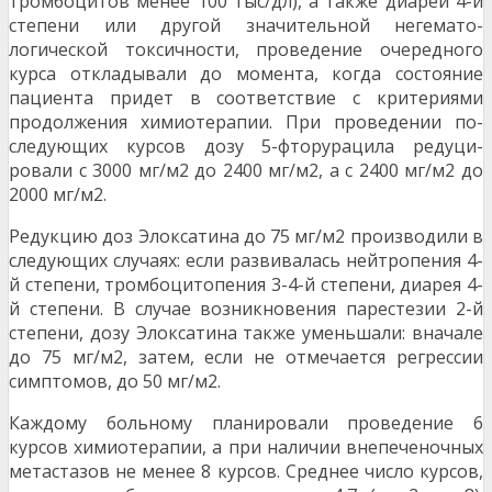
тромбоцитов менее 100 тыс/дл), а также диареи 4-й
степени или другой значительной негемато­
логической токсичности, проведение очередного
курса откладывали до момента, когда состояние
пациента придет в соответствие с критериями
продолжения химиотерапии. При проведении по­
следующих курсов дозу 5-фторурацила редуци­
ровали с 3000 мг/м2 до 2400 мг/м2, а с 2400 мг/м2 до
2000 мг/м2.
Редукцию доз Элоксатина до 75 мг/м2 производили в
следующих случаях: если разви­валась нейтропения 4-
й степени, тромбоцитопения 3-4-й степени, диарея 4-
й степени. В случае возникновения парестезии 2-й
степени, дозу Элоксатина также уменьшали: вначале
до 75 мг/м2, затем, если не отмечается регрессии
симп­томов, до 50 мг/м2.
Каждому больному планировали проведе­ние 6
курсов химиотерапии, а при наличии внепеченочных
метастазов не менее 8 курсов. Сред­нее число курсов,