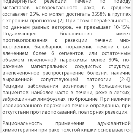
подвергнутых резекции печени по поводу
метастазов колоректального рака, в среднем
составляет 25%, но может достигать 35­58% в группах
с хорошим прогнозом [2]. При этом операбельность,
по данным разных авторов, не превышает 10-15%.
Подавляющее большинство имеет
противопоказания к резекции печени: мно­
жественное билобарное поражение печени с во­
влечением более 6 сегментов или остаточным
объемом печеночной паренхимы менее 30%, по­
ражение магистральных сосудистых структур,
внепеченочное распространение болезни, нали­чие
выраженной сопутствующей патологии [2-4].
Рецидив заболевания возникает у большинства
пациентов: наиболее часто в печени, реже в легких,
забрюшинных лимфоузлах, по брюшине. При наличии
изолированного поражения печени оправданна, при
отсутствии противопоказаний, повторная резекция.
Рациональность применения адъювант­ной
химиотерапии при раке толстой кишки осно­вывается