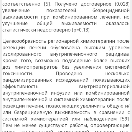
соответственно [5]. Получено достоверное (0,028)
увеличение показателей безрецидивной
выживаемости при комбинированном лечении, но
улучшение общей выживаемости оказалось
статистически недостоверно (р=0,13).
Целесообразность регионарной химиоте­рапии после
резекции печени обусловлена высо­ким уровнем
изолированного внутрипеченочного рецидива.
Кроме того, возможно подведение бо­лее высоких
доз химиопрепаратов без увеличе­ния системной
токсичности. Проведено несколько
рандомизированных исследований, показываю­щих
эффективность внутриартериальной
внутрипеченочной инфузии или комбинированной
внутрипеченочной и системной химиотерапии после
резекции печени, позволяющих увеличить общую и/
или безрецидивную выживаемость в сравнении с
системной химиотерапией или наблюдением [5­9].
Тем не менее существуют работы, опроверга­ющие
успех адъювантной регионарной терапии, что,