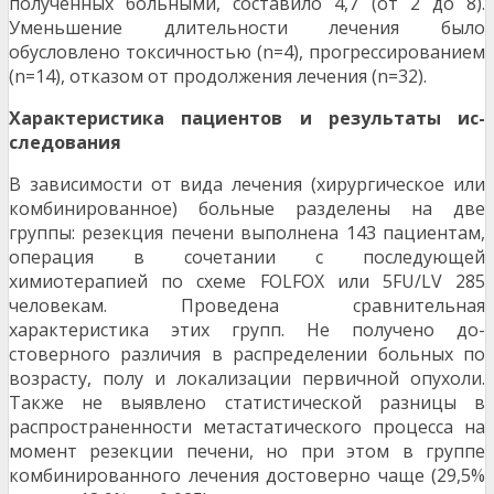
полученных больными, соста­вило 4,7 (от 2 до 8).
Уменьшение длительности лечения было
обусловлено токсичностью (n=4), прогрессированием
(n=14), отказом от про­должения лечения (n=32).
Характеристика пациентов и результаты ис­
следования
В зависимости от вида лечения (хирурги­ческое или
комбинированное) больные разделе­ны на две
группы: резекция печени выполнена 143 пациентам,
операция в сочетании с последу­ющей
химиотерапией по схеме FOLFOX или 5FU/LV 285
человекам. Проведена сравнитель­ная
характеристика этих групп. Не получено до­
стоверного различия в распределении больных по
возрасту, полу и локализации первичной опу­холи.
Также не выявлено статистической разницы в
распространенности метастатического процесса на
момент резекции печени, но при этом в группе
комбинированного лечения достоверно чаще (29,5%