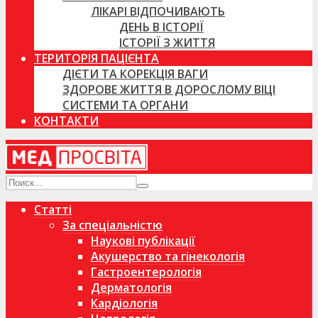
ЛІКАРІ ВІДПОЧИВАЮТЬ
ДЕНЬ В ІСТОРІЇ
ІСТОРІЇ З ЖИТТЯ
ТЕРИТОРІЯ ПАЦІЄНТА
ДІЄТИ ТА КОРЕКЦІЯ ВАГИ
ЗДОРОВЕ ЖИТТЯ В ДОРОСЛОМУ ВІЦІ
СИСТЕМИ ТА ОРГАНИ
КОНТАКТИ
Статті
За спеціальністю
Наукові публікації
Акушерство та гінекологія
Гастроентерологія
Дерматологія
Кардіологія