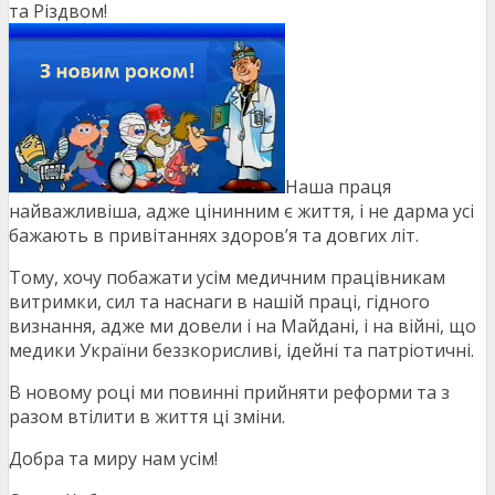
та Різдвом!
Наша праця
найважливіша, адже цінинним є життя, і не дарма усі
бажають в привітаннях здоров’я та довгих літ.
Тому, хочу побажати усім медичним працівникам
витримки, сил та наснаги в нашій праці, гідного
визнання, адже ми довели і на Майдані, і на війні, що
медики України беззкорисливі, ідейні та патріотичні.
В новому році ми повинні прийняти реформи та з
разом втілити в життя ці зміни.
Добра та миру нам усім!