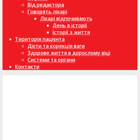
Від редактора
Говорять лікарі
Лікарі відпочивають
День в історії
Історії з життя
Територія пацієнта
Дієти та корекція ваги
Здорове життя в дорослому віці
Системи та органи
Контакти