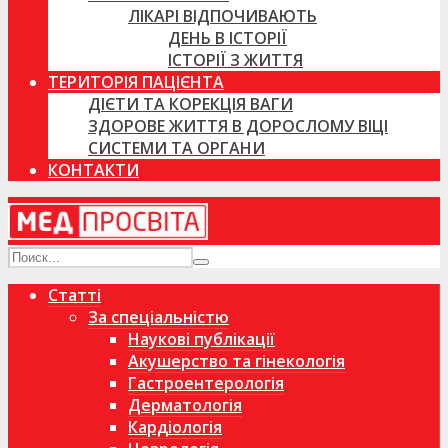
ЛІКАРІ ВІДПОЧИВАЮТЬ
ДЕНЬ В ІСТОРІЇ
ІСТОРІЇ З ЖИТТЯ
ТЕРИТОРІЯ ПАЦІЄНТА
ДІЄТИ ТА КОРЕКЦІЯ ВАГИ
ЗДОРОВЕ ЖИТТЯ В ДОРОСЛОМУ ВІЦІ
СИСТЕМИ ТА ОРГАНИ
КОНТАКТИ
Статті
За спеціальністю
Наукові публікації
Акушерство та гінекологія
Гастроентерологія
Дерматологія
Кардіологія