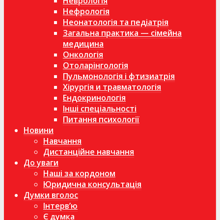
Неврологія
Нефрологія
Неонатологія та педіатрія
Загальна практика — сімейна
медицина
Онкологія
Отоларінгологія
Пульмонологія і фтизиатрія
Хірургія и травматологія
Ендокринологія
Інші спеціальності
Питання психології
Новини
Навчання
Дистанційне навчання
До уваги
Наші за кордоном
Юридична консультація
Думки вголос
Інтерв’ю
Є думка