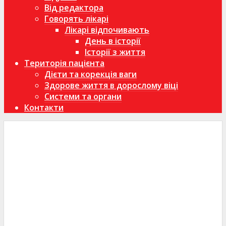
Від редактора
Говорять лікарі
Лікарі відпочивають
День в історії
Історії з життя
Територія пацієнта
Дієти та корекція ваги
Здорове життя в дорослому віці
Системи та органи
Контакти