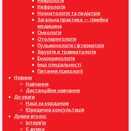
Неврологія
Нефрологія
Неонатологія та педіатрія
Загальна практика — сімейна
медицина
Онкологія
Отоларінгологія
Пульмонологія і фтизиатрія
Хірургія и травматологія
Ендокринологія
Інші спеціальності
Питання психології
Новини
Навчання
Дистанційне навчання
До уваги
Наші за кордоном
Юридична консультація
Думки вголос
Інтерв’ю
Є думка