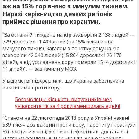
аж на 15% порівняно з минулим тижнем.
Наразі керівництво деяких регіонів
приймає рішення про карантин.
“За останній тиждень на
кір
захворіли 2 138 людей —
729 дорослих і 1 409 дітей (на 15% більше ніж
минулого тижня). Загалом з початку року на кір
захворіли 42 040 людей (15 864 дорослих і 26 176
дітей), а від ускладнень кору померли 15 (4 дорослих і
11 дітей)”, — зазначили у МОЗ.
У відомстві підкреслили, що Україна забезпечена
вакцинами проти кору.
Богомолець: Кількість випускників мед
університетів за 4 роки зменшилась вдвічі
“Станом на 22 листопада 2018 року в Україні наявні
539 тисяч доз вакцин проти кору, паротиту і краснухи.
Усі вакцини якісні, безпечні і ефективні, доставлені
Дитячим фондом ООН (ЮНІСЕФ). Якщо у кабінеті