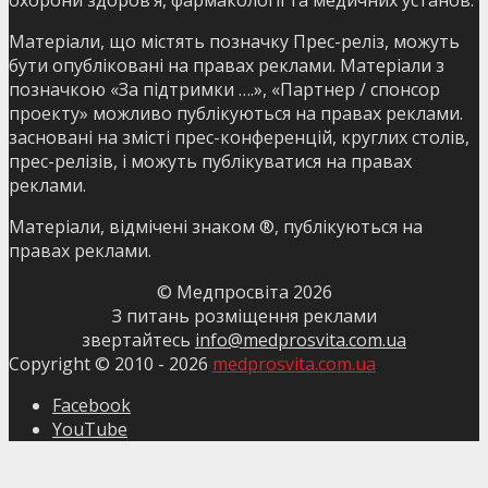
охорони здоров’я, фармакології та медичних установ.
Матеріали, що містять позначку Прес-реліз, можуть
бути опубліковані на правах реклами. Матеріали з
позначкою «За підтримки ….», «Партнер / спонсор
проекту» можливо публікуються на правах реклами.
засновані на змісті прес-конференцій, круглих столів,
прес-релізів, і можуть публікуватися на правах
реклами.
Матеріали, відмічені знаком ®, публікуються на
правах реклами.
© Медпросвіта
2026
З питань розміщення реклами
звертайтесь
info@medprosvita.com.ua
Copyright © 2010 -
2026
medprosvita.com.ua
Facebook
YouTube