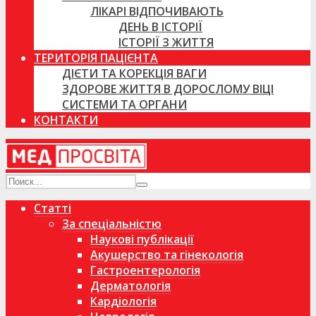
ЛІКАРІ ВІДПОЧИВАЮТЬ
ДЕНЬ В ІСТОРІЇ
ІСТОРІЇ З ЖИТТЯ
ТЕРИТОРІЯ ПАЦІЄНТА
ДІЄТИ ТА КОРЕКЦІЯ ВАГИ
ЗДОРОВЕ ЖИТТЯ В ДОРОСЛОМУ ВІЦІ
СИСТЕМИ ТА ОРГАНИ
КОНТАКТИ
Статті
За спеціальністю
Наукові публікації
Акушерство та гінекологія
Гастроентерологія
Дерматологія
Кардіологія