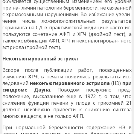
объясняется существенным изменением его уровня
при на- личии патологии беременности, не связанной
с хромосомными нарушениями. Во избежание увели-
чения числа ложноположительных результатов
скрининга на СД в практической медицине часто ис-
пользуются сочетание АФП и ХГЧ (двойной тест), а
также комбинация АФП, ХГЧ и неконьюгирован- ного
эстриола (тройной тест).
Неконъюгированный эстриол
Вскоре после публикации работ, посвященных
изучению
ХГЧ
, в печати появились результаты исс-
ледований
неконъюгированного эстриола
(НЭ)
при
синдроме Дауна
. Поводом послужило пред-
положение, высказанное еще в 1972 г, о том, что
снижение функции печени у плода с трисомией 21
должно неизбежно привести к снижению синтеза
многих веществ, а не только АФП.
При нормальной беременности содержание НЭ в