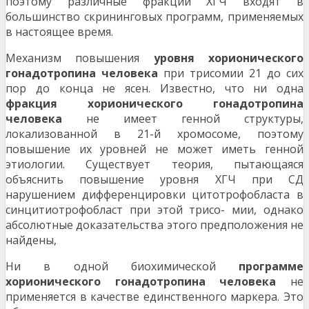
поэтому различные фракции ХГЧ входят в
большинство скрининговых программ, применяемых
в настоящее время.
Механизм повышения
уровня хорионического
гонадотропина человека
при трисомии 21 до сих
пор до конца не ясен. Известно, что ни одна
фракция хорионического гонадотропина
человека
не имеет генной структуры,
локализованной в 21-й хромосоме, поэтому
повышение их уровней не может иметь генной
этиологии. Существует теория, пытающаяся
объяснить повышение уровня ХГЧ при СД
нарушением дифференцировки цитотрофобласта в
синцитиотрофобласт при этой трисо- мии, однако
абсолютные доказательства этого предположения не
найдены,
Ни в одной биохимической
программе
хорионического гонадотропина человека
не
применяется в качестве единственного маркера. Это