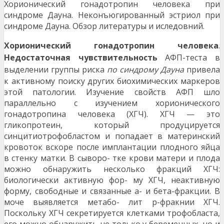
Хорионический гонадотропин человека при
синдроме Дауна. Неконъюгированный эстриол при
синдроме Дауна. Обзор литературы и иследовний.
Хорионический гонадотропин человека
.
Недостаточная чувствительность
АФП-теста в
выде
лении группы риска
по синдрому Дауна
привела
к активному поиску других биохимических маркеров
этой патологии. Изучение свойств АФП шло
параллельно с изучением хорионического
гонадотропина человека (ХГЧ). ХГЧ — это
гликопротеин, который продуцируется
синцитиотрофобластом и попадает в материнский
кровоток вскоре после имплантации плодного яйца
в стенку матки. В сыворо- тке крови матери и плода
можно обнаружить несколько фракций ХГЧ:
биологически активную фор- му ХГЧ, неактивную
форму, свободные и связанные а- и бета-фракции. В
моче выявляется метабо- лит р-фракнии ХГЧ.
Поскольку ХГЧ секретируется клетками трофобласта,