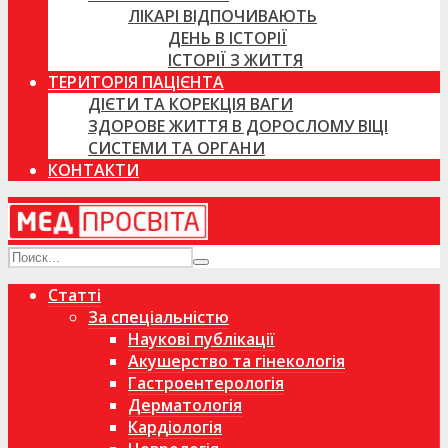
ЛІКАРІ ВІДПОЧИВАЮТЬ
ДЕНЬ В ІСТОРІЇ
ІСТОРІЇ З ЖИТТЯ
ТЕРИТОРІЯ ПАЦІЄНТА
ДІЄТИ ТА КОРЕКЦІЯ ВАГИ
ЗДОРОВЕ ЖИТТЯ В ДОРОСЛОМУ ВІЦІ
СИСТЕМИ ТА ОРГАНИ
КОНТАКТИ
Статті
За спеціальністю
Наукові публікації
Акушерство та гінекологія
Гастроентерологія
Дерматологія
Кардіологія