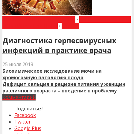
АКУШЕРСТВО ТА ГІНЕКОЛОГІЯ
•
ЗАГАЛЬНА ПРАКТИКА
- СІМЕЙНА МЕДИЦИНА
•
СТАТТІ
Диагностика герпесвирусных
инфекций в практике врача
25 июля 2018
Биохимическое исследование мочи на
хромосомную патологию плода
Дефицит кальция в рационе питания у женщин
различного возраста – введение в проблему
Комментарий
Поделиться!
Facebook
Twitter
Google Plus