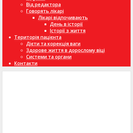
Від редактора
Говорять лікарі
Лікарі відпочивають
День в історії
Історії з життя
Територія пацієнта
Дієти та корекція ваги
Здорове життя в дорослому віці
Системи та органи
Контакти