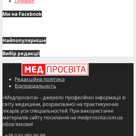
LinkedIn
Ми на Facebook
Найпопулярніше
Вибір редакції
Редакційна політика
Відповідальність
«Медпросвіта» - джерело професійної інформації зі
світу медицини, розрахованої на практикуючих
лікарів усіх спеціальностей. При використанні
матеріалів сайту посилання на medprosvita.com.ua
обов'язкове!
+38 044 490 90 88