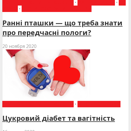
АКУШЕРСТВО ТА ГІНЕКОЛОГІЯ
•
ВИБІР РЕДАКЦІЇ
•
ДО
УВАГИ
•
НЕОНАТОЛОГІЯ ТА ПЕДІАТРІЯ
Ранні пташки — що треба знати
про передчасні пологи?
20 ноября 2020
АКУШЕРСТВО ТА ГІНЕКОЛОГІЯ
•
ЖІНОЧЕ ЗДОРОВ'Я
Цукровий діабет та вагітність