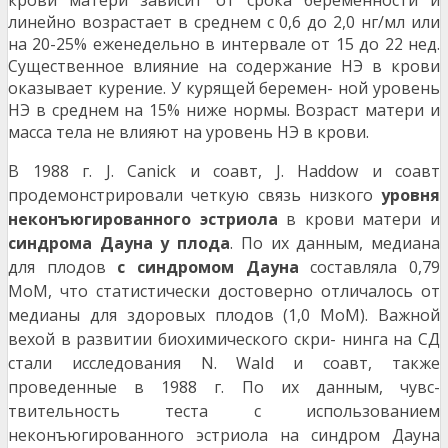
крови матери зависит от срока беременности и
линейно возрастает в среднем с 0,6 до 2,0 нг/мл или
на 20-25% еженедельно в интервале от 15 до 22 нед.
Существенное влияние на содержание НЭ в крови
оказывает курение. У курящей беремен- ной уровень
НЭ в среднем на 15% ниже нормы. Возраст матери и
масса тела не влияют на уровень НЭ в крови.
В 1988 г. J. Canick и соавт, J. Haddow и соавт
продемонстрировали четкую связь низкого
уровня
неконъюгированного эстриола
в крови матери и
синдрома Дауна у плода
. По их данным, меди
ана
для плодов
с синдромом Дауна
составляла 0,79
МоМ, что статистически достоверно отлича
лось от
медианы для здоровых плодов (1,0 МоМ). Важной
вехой в развитии биохимического скри- нинга на СД
стали исследования N. Wald и соавт, также
проведенные в 1988 г. По их данным, чувс-
твительность теста с использованием
неконъюгированного эстриола на синдром Дауна