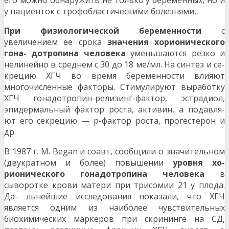
его можно обнаружить не только у беременных, но и
у пациенток с трофобластическими болезнями,
При физиологической беременности
с
увеличением ее срока
значения хорионического
гона- дотропина человека
уменьшаются резко и
нелинейно в среднем с 30 до 18 ме/мл. На синтез и се-
крецию ХГЧ во время беременности влияют
многочисленные факторы. Стимулируют выработку
ХГЧ гонадотропин-релизинг-фактор, эстрадиол,
эпидермальный фактор роста, активин, а подавля-
ют его секрецию — р-фактор роста, прогестерон и
др.
В 1987 г. М. Began и соавт, сообщили о значительном
(двукратном и более) повышении
уровня хо-
рионического гонадотропина человека
в
сыворотке крови матери при трисомии 21 у плода.
Да- льнейшие исследования показали, что ХГЧ
является одним из наиболее чувствительных
биохимических маркеров при скрининге на СД,