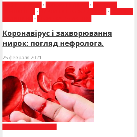
ВИБІР РЕДАКЦІЇ
•
ГОВОРЯТЬ ЛІКАРІ
•
ІНТЕРВ'Ю
СПЕЦІАЛІСТА
•
НИРКИ ТА СЕЧОВИЙ МІХУР
•
НОВИНИ
МЕДИЦИНИ
•
СТОРІНКА РЕДАКТОРА
Коронавірус і захворювання
нирок: погляд нефролога.
25 февраля 2021
НОВИНИ МЕДИЦИНИ