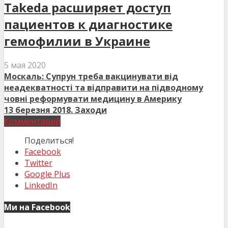
Takeda расширяет доступ
пациентов к диагностике
гемофилии в Украине
5 мая 2020
Москаль: Супрун треба вакцинувати від
неадекватності та відправити на підводному
човні реформувати медицину в Америку
13 березня 2018. Заходи
Комментарий
Поделиться!
Facebook
Twitter
Google Plus
LinkedIn
Ми на Facebook