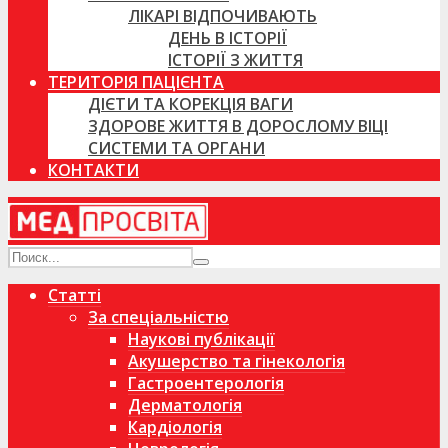
ЛІКАРІ ВІДПОЧИВАЮТЬ
ДЕНЬ В ІСТОРІЇ
ІСТОРІЇ З ЖИТТЯ
ТЕРИТОРІЯ ПАЦІЄНТА
ДІЄТИ ТА КОРЕКЦІЯ ВАГИ
ЗДОРОВЕ ЖИТТЯ В ДОРОСЛОМУ ВІЦІ
СИСТЕМИ ТА ОРГАНИ
КОНТАКТИ
Статті
За спеціальністю
Наукові публікації
Акушерство та гінекологія
Гастроентерологія
Дерматологія
Кардіологія