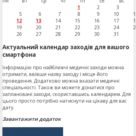
пн
вт
ср
чт
пт
сб
вс
1
2
3
5
6
7
8
9
10
1
12
13
14
15
16
17
1
19
20
21
22
23
24
2
26
27
28
29
30
31
Актуальний календар заходів для вашого
смартфона
Інформацію про найближчі медичні заходи можна
отримати, ввівши назву заходу і місце його
проведення. Додатково можна вказати медичні
спеціальності. Також ви можете дізнатися про
заплановані заходи, скориставшись календарем. Для
цього просто потрібно натиснути на цікаву для вас
дату.
Завантажити додаток