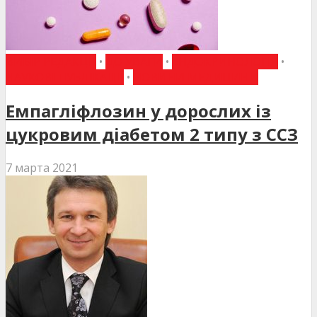
ВИБІР РЕДАКЦІЇ
•
ДО УВАГИ
•
ЕНДОКРИНОЛОГІЯ
•
НАУКОВІ ПУБЛІКАЦІЇ
•
НОВИНИ МЕДИЦИНИ
Емпагліфлозин у дорослих із
цукровим діабетом 2 типу з ССЗ
7 марта 2021