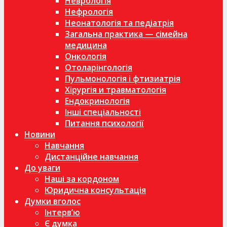
Неврологія
Нефрологія
Неонатологія та педіатрія
Загальна практика — сімейна
медицина
Онкологія
Отоларінгологія
Пульмонологія і фтизиатрія
Хірургія и травматологія
Ендокринологія
Інші спеціальності
Питання психології
Новини
Навчання
Дистанційне навчання
До уваги
Наші за кордоном
Юридична консультація
Думки вголос
Інтерв’ю
Є думка