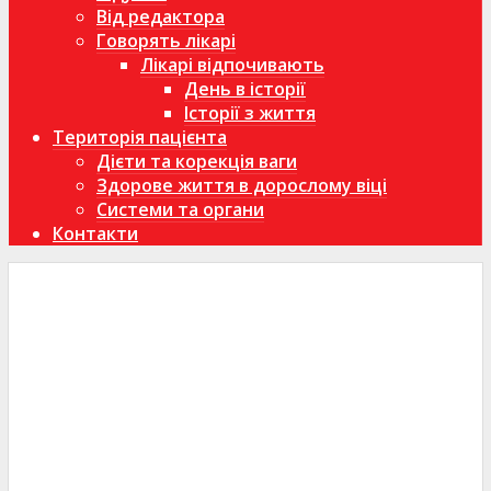
Від редактора
Говорять лікарі
Лікарі відпочивають
День в історії
Історії з життя
Територія пацієнта
Дієти та корекція ваги
Здорове життя в дорослому віці
Системи та органи
Контакти