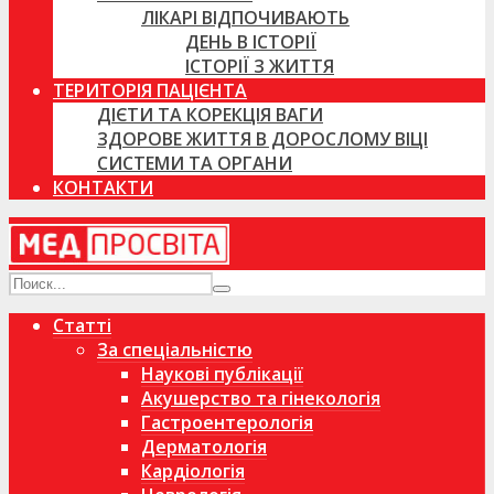
ЛІКАРІ ВІДПОЧИВАЮТЬ
ДЕНЬ В ІСТОРІЇ
ІСТОРІЇ З ЖИТТЯ
ТЕРИТОРІЯ ПАЦІЄНТА
ДІЄТИ ТА КОРЕКЦІЯ ВАГИ
ЗДОРОВЕ ЖИТТЯ В ДОРОСЛОМУ ВІЦІ
СИСТЕМИ ТА ОРГАНИ
КОНТАКТИ
Статті
За спеціальністю
Наукові публікації
Акушерство та гінекологія
Гастроентерологія
Дерматологія
Кардіологія