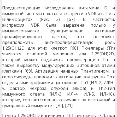
Предшествующие исследования витамина D и
иммунной системы показали экспрессию VDR и в T и в
В-лимфоцитах (Рис. 2) [67]. В частности,
экспрессия VDR была выражена только у
иммунологически функционально активных
пролиферирующих клеток, что позволяет
предположить антипролиферативную роль
1,25(OH)2D для этих клеткот [68]. Т-хелперы (Тh)
являются основной мишенью для 1,25(OH)2D,
который может подавлять пролиферацию Th, а
также выработку модулирующих цитокинов этими
клетками [69]. Активация наивных Thантигеном, в
свою очередь, приводит к активации подгруппы Th с
отдельными профилями цитокинов: Th1 (ИЛ-2, ИФН-
γ, фактор некроза опухоли альфа) и Th2-тип
иммунного ответа (ИЛ-3, ИЛ-4, ИЛ-5, ИЛ-10),
которые, соответственно, отвечают за клеточный и
гуморальный иммунитет [70], [71].
In vitro 1,25(OH)2D ингибирует Тh1-цитокины [72], при