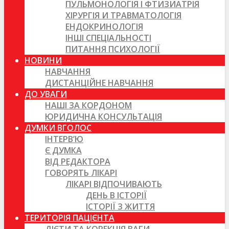
ПУЛЬМОНОЛОГІЯ І ФТИЗИАТРІЯ
ХІРУРГІЯ И ТРАВМАТОЛОГІЯ
ЕНДОКРИНОЛОГІЯ
ІНШІ СПЕЦІАЛЬНОСТІ
ПИТАННЯ ПСИХОЛОГІЇ
НОВИНИ
НАВЧАННЯ
ДИСТАНЦІЙНЕ НАВЧАННЯ
ДО УВАГИ
НАШІ ЗА КОРДОНОМ
ЮРИДИЧНА КОНСУЛЬТАЦІЯ
ДУМКИ ВГОЛОС
ІНТЕРВ’Ю
Є ДУМКА
ВІД РЕДАКТОРА
ГОВОРЯТЬ ЛІКАРІ
ЛІКАРІ ВІДПОЧИВАЮТЬ
ДЕНЬ В ІСТОРІЇ
ІСТОРІЇ З ЖИТТЯ
ТЕРИТОРІЯ ПАЦІЄНТА