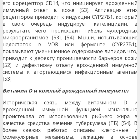
его корецептор CD14, что инициирует врожденный
иммунный ответ в коже [53]. Активация этих
рецепторов приводит к индукции CYP27B1, который
в свою очередь индуцирует кателицидин, в
результате чего происходит гибель чужеродных
микроорганизмов [53], [54]. Мыши, испытывающие
недостаток в VDR или ферменте (CYP27B1),
показывают уменьшенное содержимое липидов что,
приводит к дефекту проницаемости барьеров кожи
[52] и дефектному ответу врожденной иммунной
системы к вторгающимся инфекционным агентам
[53].
Витамин D и кожный врожденный иммунитет
Историческая связь между витамином D и
врожденной иммунной функцией изначально
проистекала от использования рыбьего жира в
качестве средства лечения туберкулеза (ТБ) [54]. В
более свежих работах описаны клеточные и
молекулярные механизмы, лежащие в основе