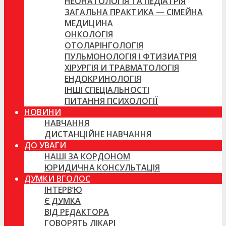
НЕОНАТОЛОГІЯ ТА ПЕДІАТРІЯ
ЗАГАЛЬНА ПРАКТИКА — СІМЕЙНА
МЕДИЦИНА
ОНКОЛОГІЯ
ОТОЛАРІНГОЛОГІЯ
ПУЛЬМОНОЛОГІЯ І ФТИЗИАТРІЯ
ХІРУРГІЯ И ТРАВМАТОЛОГІЯ
ЕНДОКРИНОЛОГІЯ
ІНШІ СПЕЦІАЛЬНОСТІ
ПИТАННЯ ПСИХОЛОГІЇ
НОВИНИ
НАВЧАННЯ
ДИСТАНЦІЙНЕ НАВЧАННЯ
ДО УВАГИ
НАШІ ЗА КОРДОНОМ
ЮРИДИЧНА КОНСУЛЬТАЦІЯ
ДУМКИ ВГОЛОС
ІНТЕРВ’Ю
Є ДУМКА
ВІД РЕДАКТОРА
ГОВОРЯТЬ ЛІКАРІ