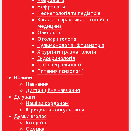
Неврологія
Нефрологія
Неонатологія та педіатрія
Загальна практика — сімейна
медицина
Онкологія
Отоларінгологія
Пульмонологія і фтизиатрія
Хірургія и травматологія
Ендокринологія
Інші спеціальності
Питання психології
Новини
Навчання
Дистанційне навчання
До уваги
Наші за кордоном
Юридична консультація
Думки вголос
Інтерв’ю
Є думка