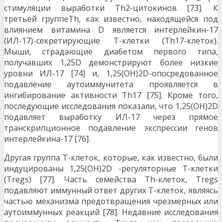
стимуляции выработки Th2-цитокинов [73]. К
третьей группеTh, как известно, находящейся под
влиянием витамина D является интерлейкин-17
(ИЛ-17)-секретирующие Т-клетки (Th17-клеток).
Мыши, страдающие диабетом первого типа,
получавших 1,25D демонстрируют более низкие
уровни ИЛ-17 [74] и, 1,25(OH)2D-опосредованное
подавление аутоиммунитета проявляется в
ингибирование активности Th17 [75]. Кроме того,
последующие исследования показали, что 1,25(OH)2D
подавляет выработку ИЛ-17 через прямое
транскрипционное подавление экспрессии генов
интерлейкина-17 [76].
Другая группа Т-клеток, которые, как известно, были
индуцированы 1,25(OH)2D -регуляторные Т-клетки
(Tregs) [77]. Часть семейства Th-клеток, Tregs
подавляют иммунный ответ других Т-клеток, являясь
частью механизма предотвращения чрезмерных или
аутоиммунных реакций [78]. Недавние исследования