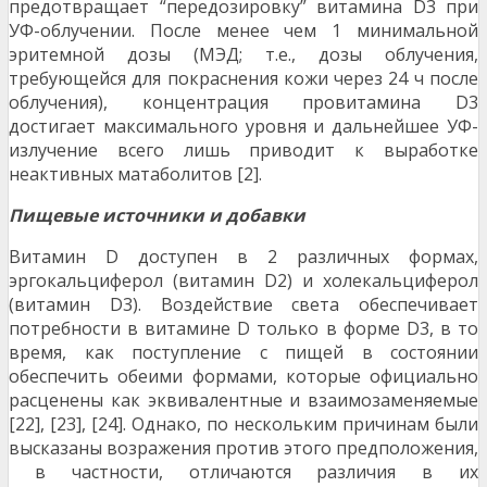
предотвращает “передозировку” витамина D3 при
УФ-облучении. После менее чем 1 минимальной
эритемной дозы (МЭД; т.е., дозы облучения,
требующейся для покраснения кожи через 24 ч после
облучения), концентрация провитамина D3
достигает максимального уровня и дальнейшее УФ-
излучение всего лишь приводит к выработке
неактивных матаболитов [2].
Пищевые источники и добавки
Витамин D доступен в 2 различных формах,
эргокальциферол (витамин D2) и холекальциферол
(витамин D3). Воздействие света обеспечивает
потребности в витамине D только в форме D3, в то
время, как поступление с пищей в состоянии
обеспечить обеими формами, которые официально
расценены как эквивалентные и взаимозаменяемые
[22], [23], [24]. Однако, по нескольким причинам были
высказаны возражения против этого предположения,
в частности, отличаются различия в их