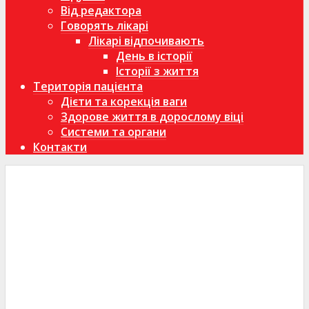
Від редактора
Говорять лікарі
Лікарі відпочивають
День в історії
Історії з життя
Територія пацієнта
Дієти та корекція ваги
Здорове життя в дорослому віці
Системи та органи
Контакти