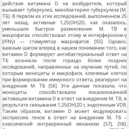
действия витамина D на возбудителя, который
вызывает туберкулез, микобактерию туберкулеза (М.
ТБ). В первом из этих исследований, выполненном 25
лет назад, активные 1,25(OH)2D, как оказалось,
уменьшали быстрое размножение M. TB в
макрофагах; способствовал этому м интерфероном-γ
(IFNγ) — стимулятор макрофагов [55]. Однако,
важным шагом вперед в нашем понимании того, как
витамин D формирует антибактериальный ответ на
ТБ возникла после гораздо более поздних
исследований, направленных на изучение путей, по
которым моноциты и макрофаги, ключевые клетки
при формировании иммунного ответа, реагируют на
внедрение М. ТБ [56]. Эти данные показали, что
моноциты способствовали локализованной
активации витамина D в ответ на внедрение M. TB, в
результате связывания 1,25(OH)2D с эндогенным VDR.
Таким образом, витамин D может модулировать
экспрессию генов в ответ на внедрение М. ТБ –
классический интракринный механизм [57], [58].