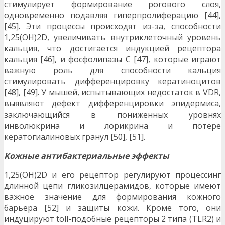
стимулирует формирование рогового слоя,
одновременно подавляя гиперпролиферацию [44],
[45]. Эти процессы происходят из-за, способности
1,25(OH)2D, увеличивать внутриклеточный уровень
кальция, что достигается индукцией рецептора
кальция [46], и фосфолипазы C [47], которые играют
важную роль для способности кальция
стимулировать дифференцировку кератиноцитов
[48], [49]. У мышей, испытывающих недостаток в VDR,
выявляют дефект дифференцировки эпидермиса,
заключающийся в пониженных уровнях
инволюкрина и лорикрина и потере
кератогиалиновых гранул [50], [51].
Кожные антибактериальные эффекты
1,25(OH)2D и его рецептор регулируют процессинг
длинной цепи гликозилцерамидов, которые имеют
важное значение для формирования кожного
барьера [52] и защиты кожи. Кроме того, они
индуцируют toll-подобные рецепторы 2 типа (TLR2) и