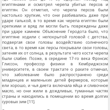
египтянами и осмотрел черепа убитых персов и
египтян. Он отметил, что черепа персов были
настолько хрупкие, что они разбивались даже при
ударе галькой, в то время как черепа египтян были
крепкими и вряд ли могли быть повреждены даже
при ударе камнем. Объяснение Геродота было, что
египтяне ходили с непокрытой головой с детства,
подвергая свои головы воздействию солнечного
света, в то время как персы покрывали свои головы,
затеняя их от солнца, в результате чего кости черепа
были слабее. Позже, в середине 17-го века Фрэнсис
Глиссон, профессор физики в Кембриджском
университете, в своем трактате о рахите отмечал,
что заболевание было распространено среди
младенцев и маленьких детей фермеров, которые
ели хорошо, и чья диета включала яйца и сливочное
масло, но они жили в дождливых, туманных частях
страны и находились в помещении во время долгих
суровых зим [11].