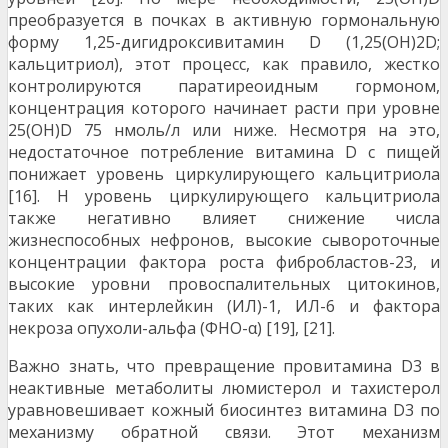
преобразуется в почках в активную гормональную
форму 1,25-дигидроксивитамин D (1,25(OH)2D;
кальцитриол), этот процесс, как правило, жестко
контролируются паратиреоидным гормоном,
концентрация которого начинает расти при уровне
25(OH)D 75 нмоль/л или ниже. Несмотря на это,
недостаточное потребление витамина D с пищей
понижает уровень циркулирующего кальцитриола
[16]. Н уровень циркулирующего кальцитриола
также негативно влияет снижение числа
жизнеспособных нефронов, высокие сывороточные
концентрации фактора роста фибробластов-23, и
высокие уровни провоспалительных цитокинов,
таких как интерлейкин (ИЛ)-1, ИЛ-6 и фактора
некроза опухоли-альфа (ФНО-α) [19], [21].
Важно знать, что превращение провитамина D3 в
неактивные метаболиты люмистерол и тахистерол
уравновешивает кожный биосинтез витамина D3 по
механизму обратной связи. Этот механизм