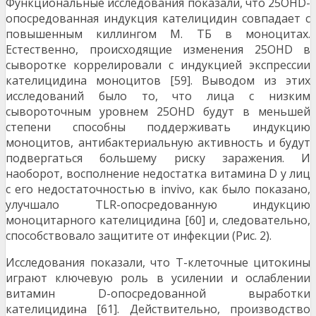
Функциональные исследования показали, что 25OHD-
опосредованная индукция кателицидин совпадает с
повышенным киллингом М. ТБ в моноцитах.
Естественно, происходящие изменения 25OHD в
сыворотке коррелировали с индукцией экспрессии
кателицидина моноцитов [59]. Выводом из этих
исследований было то, что лица с низким
сывороточным уровнем 25OHD будут в меньшей
степени способны поддерживать индукцию
моноцитов, антибактериальную активность и будут
подвергаться большему риску заражения. И
наоборот, восполнение недостатка витамина D у лиц
с его недостаточностью в invivo, как было показано,
улучшало TLR-опосредованную индукцию
моноцитарного кателицидина [60] и, следовательно,
способствовало защитите от инфекции (Рис. 2).
Исследования показали, что Т-клеточные цитокины
играют ключевую роль в усилении и ослаблении
витамин D-опосредованной выработки
кателицидина [61]. Действительно, производство