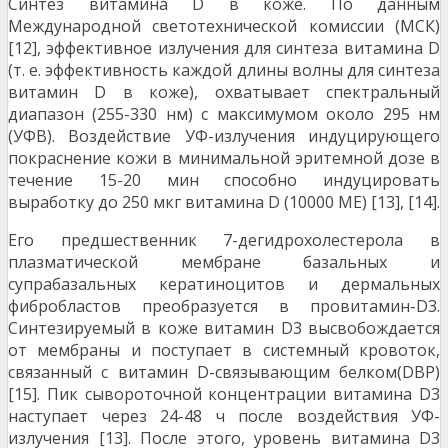
Синтез витамина D в коже. По данным
Международной светотехнической комиссии (МСК)
[12], эффективное излучения для синтеза витамина D
(т. е. эффективность каждой длины волны для синтеза
витамин D в коже), охватывает спектральный
диапазон (255-330 нм) с максимумом около 295 нм
(УФВ). Воздействие УФ-излучения индуцирующего
покраснение кожи в минимальной эритемной дозе в
течение 15-20 мин способно индуцировать
выработку до 250 мкг витамина D (10000 МЕ) [13], [14].
Его предшественник 7-дегидрохолестерола в
плазматической мембране базальных и
супрабазальных кератиноцитов и дермальных
фибробластов преобразуется в провитамин-D3.
Синтезируемый в коже витамин D3 высвобождается
от мембраны и поступает в системный кровоток,
связанный с витамин D-связывающим белком(DBP)
[15]. Пик сывороточной концентрации витамина D3
наступает через 24-48 ч после воздействия УФ-
излучения [13]. После этого, уровень витамина D3