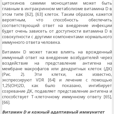
цитокинов самими моноцитами может быть
главным в интракринном метаболизме витамина D в
этом типе [62], [63] клеток. Таким образом, кажется
вероятным, что способность обеспечить
соответствующий ответ на внедрение инфекции
будет очень зависеть от доступности витамина D в
совокупности с другими компонентами нормального
иммунного ответа человека.
Витамин D может также влиять на врожденный
иммунный ответ на внедрение возбудителей через
воздействие на представление антигена на
мембране макрофагов или дендритных клеток (ДК)
(Рис. 2). Эти клетки, как известно,
экспрессируют VDR [64] и лечение с помощью
1,25(OH)2D, как было показано, ингибирует
созревание ДК, подавляет представление антигена и
способствует Т-клеточному иммунному ответу [65],
[66].
Витамин D и кожный адаптивный иммунитет