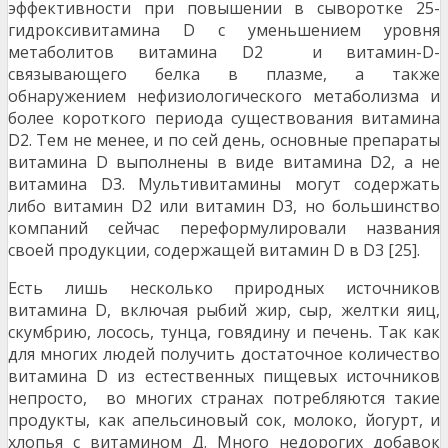
эффективности при повышении в сыворотке 25-
гидроксивитамина D с уменьшением уровня
метаболитов витамина D2 и витамин-D-
связывающего белка в плазме, а также
обнаружением нефизиологического метаболизма и
более короткого периода существования витамина
D2. Тем не менее, и по сей день, основные препараты
витамина D выполнены в виде витамина D2, а не
витамина D3. Мультивитамины могут содержать
либо витамин D2 или витамин D3, но большинство
компаний сейчас переформулировали названия
своей продукции, содержащей витамин D в D3 [25].
Есть лишь несколько природных источников
витамина D, включая рыбий жир, сыр, желтки яиц,
скумбрию, лосось, тунца, говядину и печень. Так как
для многих людей получить достаточное количество
витамина D из естественных пищевых источников
непросто, во многих странах потребляются такие
продукты, как апельсиновый сок, молоко, йогурт, и
хлопья с витамином Д. Много недорогих добавок