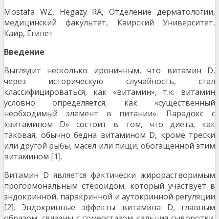
Mostafa WZ, Hegazy RA, Отделение дерматологии,
медицинский факультет, Каирский Университет,
Каир, Египет
Введение
Выглядит несколько ироничным, что витамин D,
через историческую случайность, стал
классифицироваться, как «витамин», т.к. витамин
условно определяется, как «существенный
необходимый элемент в питании». Парадокс с
«витамином D» состоит в том, что диета, как
таковая, обычно бедна витамином D, кроме трески
или другой рыбы, масел или пищи, обогащённой этим
витамином [1].
Витамин D является фактически жирорастворимым
прогормональным стероидом, который участвует в
эндокринной, паракринной и аутокринной регуляции
[2]. Эндокринные эффекты витамина D, главным
образом, связаны с гомеостазом кальция сыворотки.