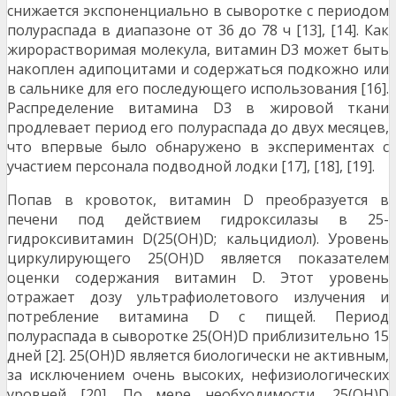
снижается экспоненциально в сыворотке с периодом
полураспада в диапазоне от 36 до 78 ч [13], [14]. Как
жирорастворимая молекула, витамин D3 может быть
накоплен адипоцитами и содержаться подкожно или
в сальнике для его последующего использования [16].
Распределение витамина D3 в жировой ткани
продлевает период его полураспада до двух месяцев,
что впервые было обнаружено в экспериментах с
участием персонала подводной лодки [17], [18], [19].
Попав в кровоток, витамин D преобразуется в
печени под действием гидроксилазы в 25-
гидроксивитамин D(25(OH)D; кальцидиол). Уровень
циркулирующего 25(OH)D является показателем
оценки содержания витамин D. Этот уровень
отражает дозу ультрафиолетового излучения и
потребление витамина D с пищей. Период
полураспада в сыворотке 25(ОН)D приблизительно 15
дней [2]. 25(ОН)D является биологически не активным,
за исключением очень высоких, нефизиологических
уровней [20]. По мере необходимости, 25(ОН)D