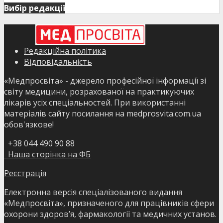
Вибір редакції
Редакційна політика
Відповідальність
«Медпросвіта» - джерело професійної інформації зі
світу медицини, розрахованої на практикуючих
лікарів усіх спеціальностей. При використанні
матеріалів сайту посилання на medprosvita.com.ua
обов'язкове!
+38 044 490 90 88
Наша сторінка на ФБ
Реєстрація
Електронна версія спеціалізованого видання
«Медпросвіта», призначеного для працівників сфери
охорони здоров’я, фармакології та медичних установ.