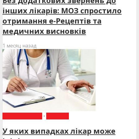
Без додаткових звернень до
інших лікарів: МОЗ спростило
отримання е-Рецептів та
медичних висновків
1 месяц назад
ВИБІР РЕДАКЦІЇ
•
НОВИНИ
У яких випадках лікар може