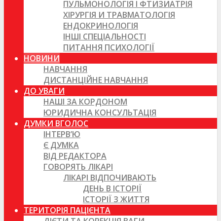
ПУЛЬМОНОЛОГІЯ І ФТИЗИАТРІЯ
ХІРУРГІЯ И ТРАВМАТОЛОГІЯ
ЕНДОКРИНОЛОГІЯ
ІНШІ СПЕЦІАЛЬНОСТІ
ПИТАННЯ ПСИХОЛОГІЇ
НОВИНИ
НАВЧАННЯ
ДИСТАНЦІЙНЕ НАВЧАННЯ
ДО УВАГИ
НАШІ ЗА КОРДОНОМ
ЮРИДИЧНА КОНСУЛЬТАЦІЯ
ДУМКИ ВГОЛОС
ІНТЕРВ’Ю
Є ДУМКА
ВІД РЕДАКТОРА
ГОВОРЯТЬ ЛІКАРІ
ЛІКАРІ ВІДПОЧИВАЮТЬ
ДЕНЬ В ІСТОРІЇ
ІСТОРІЇ З ЖИТТЯ
ТЕРИТОРІЯ ПАЦІЄНТА