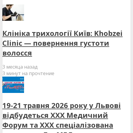
Клініка трихології Київ: Khobzei
Clinic — повернення густоти
волосся
3 месяца назад
3 минут на прочтение
19-21 травня 2026 року у Львові
відбудеться XXX Медичний
Форум та XXX спеціалізована