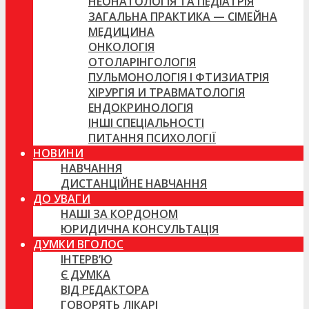
НЕОНАТОЛОГІЯ ТА ПЕДІАТРІЯ
ЗАГАЛЬНА ПРАКТИКА — СІМЕЙНА
МЕДИЦИНА
ОНКОЛОГІЯ
ОТОЛАРІНГОЛОГІЯ
ПУЛЬМОНОЛОГІЯ І ФТИЗИАТРІЯ
ХІРУРГІЯ И ТРАВМАТОЛОГІЯ
ЕНДОКРИНОЛОГІЯ
ІНШІ СПЕЦІАЛЬНОСТІ
ПИТАННЯ ПСИХОЛОГІЇ
НОВИНИ
НАВЧАННЯ
ДИСТАНЦІЙНЕ НАВЧАННЯ
ДО УВАГИ
НАШІ ЗА КОРДОНОМ
ЮРИДИЧНА КОНСУЛЬТАЦІЯ
ДУМКИ ВГОЛОС
ІНТЕРВ’Ю
Є ДУМКА
ВІД РЕДАКТОРА
ГОВОРЯТЬ ЛІКАРІ