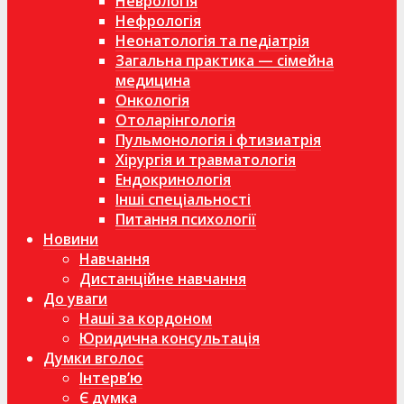
Неврологія
Нефрологія
Неонатологія та педіатрія
Загальна практика — сімейна
медицина
Онкологія
Отоларінгологія
Пульмонологія і фтизиатрія
Хірургія и травматологія
Ендокринологія
Інші спеціальності
Питання психології
Новини
Навчання
Дистанційне навчання
До уваги
Наші за кордоном
Юридична консультація
Думки вголос
Інтерв’ю
Є думка