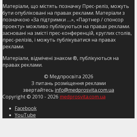
Матеріали, що містять позначку Прес-реліз, можуть
бути опубліковані на правах реклами. Матеріали з
позначкою «За підтримки ….», «Партнер / спонсор
проекту» можливо публікуються на правах реклами.
засновані на змісті прес-конференцій, круглих столів,
прес-релізів, і можуть публікуватися на правах
реклами.
Матеріали, відмічені знаком ®, публікуються на
правах реклами.
© Медпросвіта
2026
З питань розміщення реклами
звертайтесь
info@medprosvita.com.ua
Copyright © 2010 -
2026
medprosvita.com.ua
Facebook
YouTube