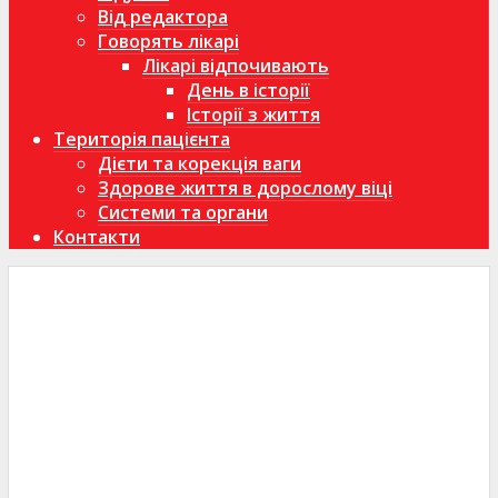
Від редактора
Говорять лікарі
Лікарі відпочивають
День в історії
Історії з життя
Територія пацієнта
Дієти та корекція ваги
Здорове життя в дорослому віці
Системи та органи
Контакти