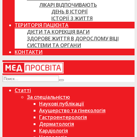
ЛІКАРІ ВІДПОЧИВАЮТЬ
ДЕНЬ В ІСТОРІЇ
ІСТОРІЇ З ЖИТТЯ
ТЕРИТОРІЯ ПАЦІЄНТА
ДІЄТИ ТА КОРЕКЦІЯ ВАГИ
ЗДОРОВЕ ЖИТТЯ В ДОРОСЛОМУ ВІЦІ
СИСТЕМИ ТА ОРГАНИ
КОНТАКТИ
Статті
За спеціальністю
Наукові публікації
Акушерство та гінекологія
Гастроентерологія
Дерматологія
Кардіологія