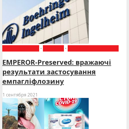
ВИБІР РЕДАКЦІЇ
•
НОВИНИ
•
НОВИНИ МЕДИЦИНИ
EMPEROR-Preserved: вражаючі
результати застосування
емпагліфлозину
1 сентября 2021