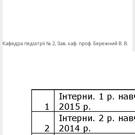
Кафедра педіатрії № 2, Зав. каф. проф. Бережний В. В.