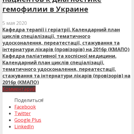
гемофилии в Украине
5 мая 2020
Кафедра терапії і геріатрії. Календарний план
циклів спеціалізації, тематичного
удосконалення, переатестації, стажування та
інтернатури лікарів (провізорів) на 2016р (КМАПО)
Кафедра паліативної та хоспісної медицини.
Календарний план циклів спеціалізації,
тематичного удосконалення, переатестації,
стажування та інтернатури лікарів (провізорів) на
2016р (КМАПО)
Комментарий
Поделиться!
Facebook
Twitter
Google Plus
LinkedIn