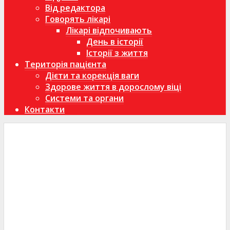
Від редактора
Говорять лікарі
Лікарі відпочивають
День в історії
Історії з життя
Територія пацієнта
Дієти та корекція ваги
Здорове життя в дорослому віці
Системи та органи
Контакти