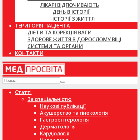
ЛІКАРІ ВІДПОЧИВАЮТЬ
ДЕНЬ В ІСТОРІЇ
ІСТОРІЇ З ЖИТТЯ
ТЕРИТОРІЯ ПАЦІЄНТА
ДІЄТИ ТА КОРЕКЦІЯ ВАГИ
ЗДОРОВЕ ЖИТТЯ В ДОРОСЛОМУ ВІЦІ
СИСТЕМИ ТА ОРГАНИ
КОНТАКТИ
Статті
За спеціальністю
Наукові публікації
Акушерство та гінекологія
Гастроентерологія
Дерматологія
Кардіологія