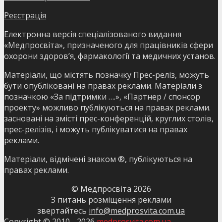
Реєстрація
Електронна версія спеціалізованого видання
«Медпросвіта», призначеного для працівників сфери
охорони здоров’я, фармакології та медичних установ.
Матеріали, що містять позначку Прес-реліз, можуть
бути опубліковані на правах реклами. Матеріали з
позначкою «За підтримки ….», «Партнер / спонсор
проекту» можливо публікуються на правах реклами.
засновані на змісті прес-конференцій, круглих столів,
прес-релізів, і можуть публікуватися на правах
реклами.
Матеріали, відмічені знаком ®, публікуються на
правах реклами.
© Медпросвіта
2026
З питань розміщення реклами
звертайтесь
info@medprosvita.com.ua
Copyright © 2010 -
2026
medprosvita.com.ua