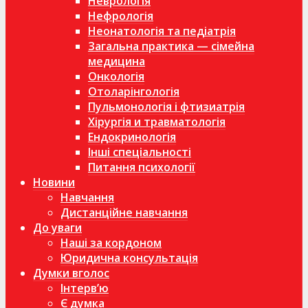
Неврологія
Нефрологія
Неонатологія та педіатрія
Загальна практика — сімейна
медицина
Онкологія
Отоларінгологія
Пульмонологія і фтизиатрія
Хірургія и травматологія
Ендокринологія
Інші спеціальності
Питання психології
Новини
Навчання
Дистанційне навчання
До уваги
Наші за кордоном
Юридична консультація
Думки вголос
Інтерв’ю
Є думка