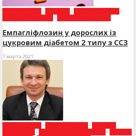
ВИБІР РЕДАКЦІЇ
•
ДО УВАГИ
•
ЕНДОКРИНОЛОГІЯ
•
НАУКОВІ ПУБЛІКАЦІЇ
•
НОВИНИ МЕДИЦИНИ
Емпагліфлозин у дорослих із
цукровим діабетом 2 типу з ССЗ
7 марта 2021
ВИБІР РЕДАКЦІЇ
•
ГОВОРЯТЬ ЛІКАРІ
•
ІНТЕРВ'Ю
СПЕЦІАЛІСТА
•
НИРКИ ТА СЕЧОВИЙ МІХУР
•
НОВИНИ