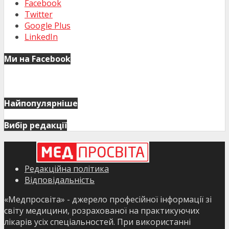
Facebook
Twitter
Google Plus
LinkedIn
Ми на Facebook
Найпопулярніше
Вибір редакції
Редакційна політика
Відповідальність
«Медпросвіта» - джерело професійної інформації зі
світу медицини, розрахованої на практикуючих
лікарів усіх спеціальностей. При використанні