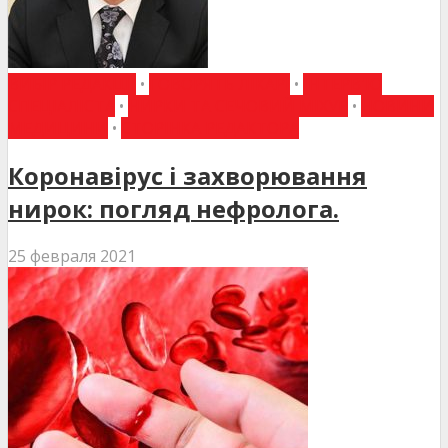
ВИБІР РЕДАКЦІЇ
•
ГОВОРЯТЬ ЛІКАРІ
•
ІНТЕРВ'Ю
СПЕЦІАЛІСТА
•
НИРКИ ТА СЕЧОВИЙ МІХУР
•
НОВИНИ
МЕДИЦИНИ
•
СТОРІНКА РЕДАКТОРА
Коронавірус і захворювання
нирок: погляд нефролога.
25 февраля 2021