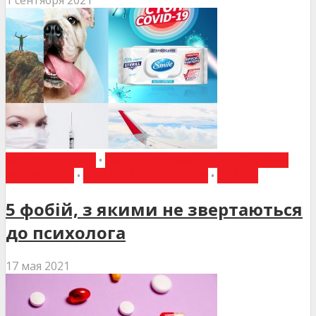
ВИБІР РЕДАКЦІЇ
•
ЗАГАЛЬНА ПРАКТИКА - СІМЕЙНА
МЕДИЦИНА
•
НОВИНИ МЕДИЦИНИ
•
СТАТТІ
5 фобій, з якими не звертаються
до психолога
17 мая 2021