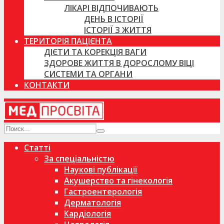
ЛІКАРІ ВІДПОЧИВАЮТЬ
ДЕНЬ В ІСТОРІЇ
ІСТОРІЇ З ЖИТТЯ
ТЕРИТОРІЯ ПАЦІЄНТА
ДІЄТИ ТА КОРЕКЦІЯ ВАГИ
ЗДОРОВЕ ЖИТТЯ В ДОРОСЛОМУ ВІЦІ
СИСТЕМИ ТА ОРГАНИ
КОНТАКТИ
Статті
За спеціальністю
Наукові публікації
Акушерство та гінекологія
Гастроентерологія
Дерматологія
Кардіологія