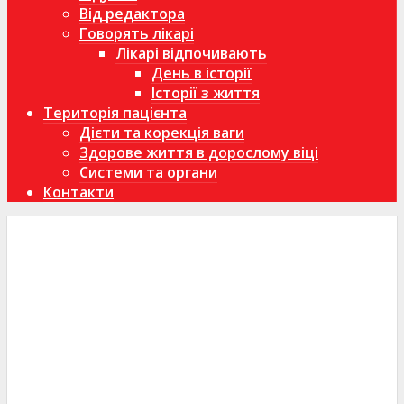
Від редактора
Говорять лікарі
Лікарі відпочивають
День в історії
Історії з життя
Територія пацієнта
Дієти та корекція ваги
Здорове життя в дорослому віці
Системи та органи
Контакти