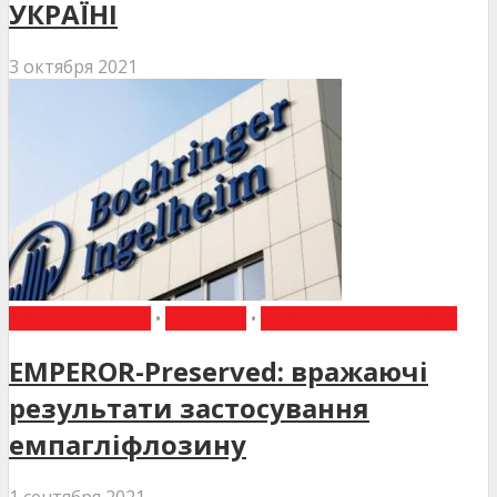
УКРАЇНІ
3 октября 2021
ВИБІР РЕДАКЦІЇ
•
НОВИНИ
•
НОВИНИ МЕДИЦИНИ
EMPEROR-Preserved: вражаючі
результати застосування
емпагліфлозину
1 сентября 2021