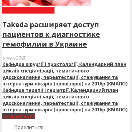
НОВИНИ МЕДИЦИНИ
Takeda расширяет доступ
пациентов к диагностике
гемофилии в Украине
5 мая 2020
Кафедра хірургії і проктології, Календарний план
циклів спеціалізації, тематичного
удосконалення, переатестації, стажування та
інтернатури лікарів (провізорів) на 2016р (КМАПО)
Кафедра терапії і геріатрії. Календарний план
циклів спеціалізації, тематичного
удосконалення, переатестації, стажування та
інтернатури лікарів (провізорів) на 2016р (КМАПО)
Комментарий
Поделиться!