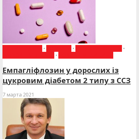
ВИБІР РЕДАКЦІЇ
•
ДО УВАГИ
•
ЕНДОКРИНОЛОГІЯ
•
НАУКОВІ ПУБЛІКАЦІЇ
•
НОВИНИ МЕДИЦИНИ
Емпагліфлозин у дорослих із
цукровим діабетом 2 типу з ССЗ
7 марта 2021