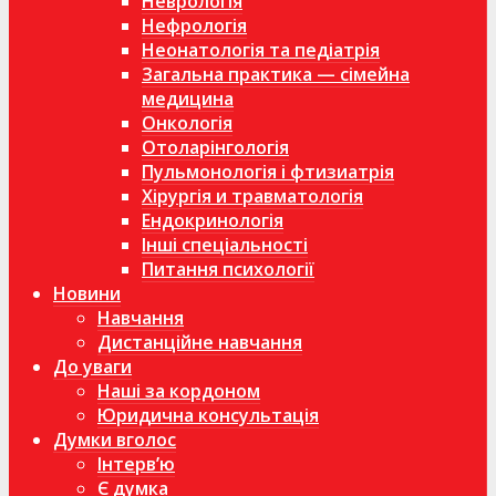
Неврологія
Нефрологія
Неонатологія та педіатрія
Загальна практика — сімейна
медицина
Онкологія
Отоларінгологія
Пульмонологія і фтизиатрія
Хірургія и травматологія
Ендокринологія
Інші спеціальності
Питання психології
Новини
Навчання
Дистанційне навчання
До уваги
Наші за кордоном
Юридична консультація
Думки вголос
Інтерв’ю
Є думка