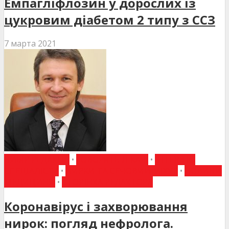
Емпагліфлозин у дорослих із
цукровим діабетом 2 типу з ССЗ
7 марта 2021
ВИБІР РЕДАКЦІЇ
•
ГОВОРЯТЬ ЛІКАРІ
•
ІНТЕРВ'Ю
СПЕЦІАЛІСТА
•
НИРКИ ТА СЕЧОВИЙ МІХУР
•
НОВИНИ
МЕДИЦИНИ
•
СТОРІНКА РЕДАКТОРА
Коронавірус і захворювання
нирок: погляд нефролога.