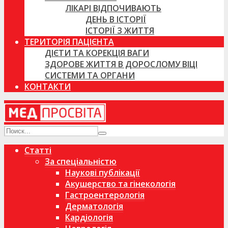
ЛІКАРІ ВІДПОЧИВАЮТЬ
ДЕНЬ В ІСТОРІЇ
ІСТОРІЇ З ЖИТТЯ
ТЕРИТОРІЯ ПАЦІЄНТА
ДІЄТИ ТА КОРЕКЦІЯ ВАГИ
ЗДОРОВЕ ЖИТТЯ В ДОРОСЛОМУ ВІЦІ
СИСТЕМИ ТА ОРГАНИ
КОНТАКТИ
Статті
За спеціальністю
Наукові публікації
Акушерство та гінекологія
Гастроентерологія
Дерматологія
Кардіологія