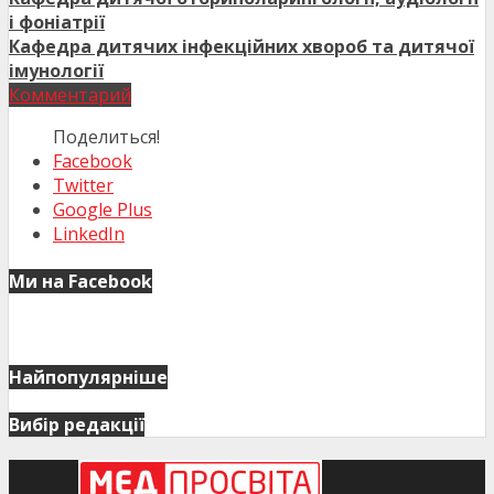
і фоніатрії
Кафедра дитячих інфекційних хвороб та дитячої
імунології
Комментарий
Поделиться!
Facebook
Twitter
Google Plus
LinkedIn
Ми на Facebook
Найпопулярніше
Вибір редакції