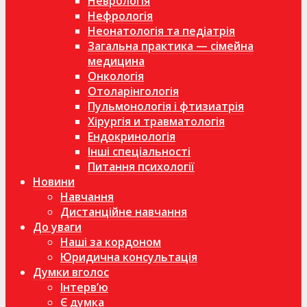
Неврологія
Нефрологія
Неонатологія та педіатрія
Загальна практика — сімейна
медицина
Онкологія
Отоларінгологія
Пульмонологія і фтизиатрія
Хірургія и травматологія
Ендокринологія
Інші спеціальності
Питання психології
Новини
Навчання
Дистанційне навчання
До уваги
Наші за кордоном
Юридична консультація
Думки вголос
Інтерв’ю
Є думка