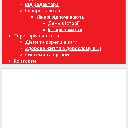
Від редактора
Говорять лікарі
Лікарі відпочивають
День в історії
Історії з життя
Територія пацієнта
Дієти та корекція ваги
Здорове життя в дорослому віці
Системи та органи
Контакти