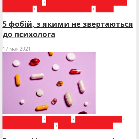
ВИБІР РЕДАКЦІЇ
•
ЗАГАЛЬНА ПРАКТИКА - СІМЕЙНА
МЕДИЦИНА
•
НОВИНИ МЕДИЦИНИ
•
СТАТТІ
5 фобій, з якими не звертаються
до психолога
17 мая 2021
ВИБІР РЕДАКЦІЇ
•
ДО УВАГИ
•
ЕНДОКРИНОЛОГІЯ
•
НАУКОВІ ПУБЛІКАЦІЇ
•
НОВИНИ МЕДИЦИНИ