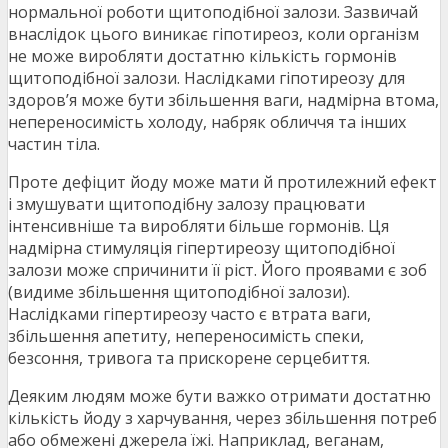
нормальної роботи щитоподібної залози. Зазвичай
внаслідок цього виникає гіпотиреоз, коли організм
не може виробляти достатню кількість гормонів
щитоподібної залози. Наслідками гіпотиреозу для
здоров’я може бути збільшення ваги, надмірна втома,
непереносимість холоду, набряк обличчя та інших
частин тіла.
Проте дефіцит йоду може мати й протилежний ефект
і змушувати щитоподібну залозу працювати
інтенсивніше та виробляти більше гормонів. Ця
надмірна стимуляція гіпертиреозу щитоподібної
залози може спричинити її ріст. Його проявами є зоб
(видиме збільшення щитоподібної залози).
Наслідками гіпертиреозу часто є втрата ваги,
збільшення апетиту, непереносимість спеки,
безсоння, тривога та прискорене серцебиття.
Деяким людям може бути важко отримати достатню
кількість йоду з харчування, через збільшення потреб
або обмежені джерела їжі. Наприклад, веганам,