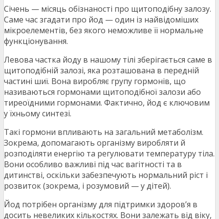
Січень — місяць обізнаності про щитоподібну залозу.
Саме час згадати про йод — один із найвідоміших
мікроелементів, без якого неможливе її нормальне
функціонування.
Левова частка йоду в нашому тілі зберігається саме в
щитоподібній залозі, яка розташована в передній
частині шиї. Вона виробляє групу гормонів, що
називаються гормонами щитоподібної залози або
тиреоїдними гормонами. Фактично, йод є ключовим
у їхньому синтезі.
Такі гормони впливають на загальний метаболізм.
Зокрема, допомагають організму виробляти й
розподіляти енергію та регулювати температуру тіла.
Вони особливо важливі під час вагітності та в
дитинстві, оскільки забезпечують нормальний ріст і
розвиток (зокрема, і розумовий — у дітей).
Йод потрібен організму для підтримки здоров’я в
досить невеликих кількостях. Вони залежать від віку,