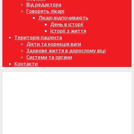
Від редактора
Говорять лікарі
Лікарі відпочивають
День в історії
Історії з життя
Територія пацієнта
Дієти та корекція ваги
Здорове життя в дорослому віці
Системи та органи
Контакти