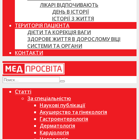
ЛІКАРІ ВІДПОЧИВАЮТЬ
ДЕНЬ В ІСТОРІЇ
ІСТОРІЇ З ЖИТТЯ
ТЕРИТОРІЯ ПАЦІЄНТА
ДІЄТИ ТА КОРЕКЦІЯ ВАГИ
ЗДОРОВЕ ЖИТТЯ В ДОРОСЛОМУ ВІЦІ
СИСТЕМИ ТА ОРГАНИ
КОНТАКТИ
Статті
За спеціальністю
Наукові публікації
Акушерство та гінекологія
Гастроентерологія
Дерматологія
Кардіологія