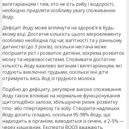
вегетаріанцям і тим, хто не їсть рибу і водорості,
необхідно приділяти особливу увагу споживанню
йоду.
Дефіцит йоду може вплинути на здоров’я в будь-
якому віці. Достатня кількість цього мікроелементу
особливо необхідна під час вагітності та у ранньому
дитинстві (до 3 років), оскільки нестача може
погіршити ріст і розвиток дитини, зокрема розвиток
мозку та нервової системи. Споживати достатню
кількість йоду важливо веганам і вегетаріанцям, які
годують виключно грудьми, оскільки їхні діти
отримують весь йод із грудного молока.
Подібно до дефіциту, регулярне високе споживання
йоду також впливає на нормальне функціонування
щитоподібної залози, збільшуючи ризик розвитку
гіпо- або гіпертиреозу та зобу. Створити надлишок
йоду досить складно, оскільки 95-98% йоду, що
надходить в організм, виводиться із сечею, а 2-5% —
через кишківник. Експерти ВООЗ вважають