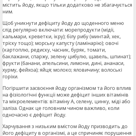
містить йоду, якщо тільки додатково не збагачується
ним.
Щоб уникнути дефіциту йоду до щоденного меню
слід регулярно включати: морепродукти (мідії,
кальмари, креветки, ікру); білу рибу (минтай, хек,
тріску тощо); морську капусту (ламінарію); овочі
(картоплю, редиску, часник, буряк, томати,
баклажани, спаржу, зелену цибулю, щавель, шпинат);
фрукти (банани, апельсини, лимони, дині, ананаси,
хурму, фейхоа); яйця; молоко; яловичину; волоські
горіхи.
Погіршити засвоєння йоду організмом та його вплив
на фізіологічні функції може дефіцит інших вітамінів
та мікроелементів: вітаміну А, селену, цинку, міді або
заліза. Однак це головним чином важливо, коли
одночасно є дефіцит йоду.
Харчування з низьким вмістом йоду призводить до
його дефіциту в організмі, а це спричиняє порушення