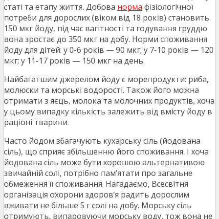
статі та етапу життя. Добова
норма
фізіологічної
потреби для дорослих (віком від 18 років) становить
150 мкг йоду, під час вагітності та годування груддю
вона зростає до 350 мкг на добу. Норми споживання
йоду для дітей: у 0-6 років — 90 мкг; у 7-10 років — 120
мкг; у 11-17 років — 150 мкг на день.
Найбагатшим джерелом йоду є морепродукти: риба,
молюски та морські водорості. Також його можна
отримати з яєць, молока та молочних продуктів, хоча
у цьому випадку кількість залежить від вмісту йоду в
раціоні тварини.
Часто йодом збагачують кухарську сіль (йодована
сіль), що сприяє збільшенню його споживання. І хоча
йодована сіль може бути хорошою альтернативою
звичайній солі, потрібно пам’ятати про загальне
обмеження її споживання. Нагадаємо, Всесвітня
організація охорони здоров’я радить дорослим
вживати не більше 5 г солі на добу. Морську сіль
отримують, випаровуючи морську воду, тож вона не