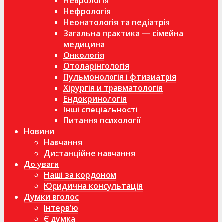
Неврологія
Нефрологія
Неонатологія та педіатрія
Загальна практика — сімейна
медицина
Онкологія
Отоларінгологія
Пульмонологія і фтизиатрія
Хірургія и травматологія
Ендокринологія
Інші спеціальності
Питання психології
Новини
Навчання
Дистанційне навчання
До уваги
Наші за кордоном
Юридична консультація
Думки вголос
Інтерв’ю
Є думка