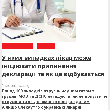
ВИБІР РЕДАКЦІЇ
•
НОВИНИ
У яких випадках лікар може
ініціювати припинення
декларації та як це відбувається
1 месяц назад
Понад 100 випадків отруєнь чадним газом з
грудня: МОЗ та ДСНС нагадують, як не допустити
отруєння та як допомогти постраждалим
А якщо блекаут? Як українські лікарні