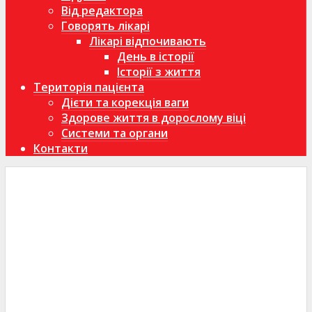
Від редактора
Говорять лікарі
Лікарі відпочивають
День в історії
Історії з життя
Територія пацієнта
Дієти та корекція ваги
Здорове життя в дорослому віці
Системи та органи
Контакти