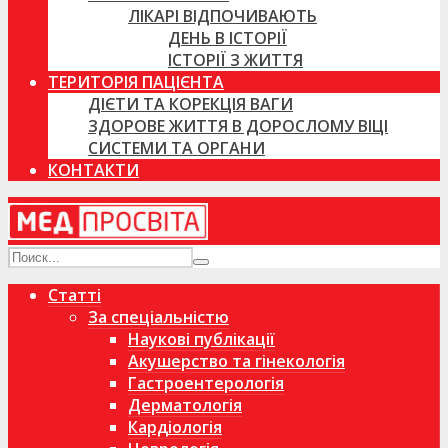
ЛІКАРІ ВІДПОЧИВАЮТЬ
ДЕНЬ В ІСТОРІЇ
ІСТОРІЇ З ЖИТТЯ
ТЕРИТОРІЯ ПАЦІЄНТА
ДІЄТИ ТА КОРЕКЦІЯ ВАГИ
ЗДОРОВЕ ЖИТТЯ В ДОРОСЛОМУ ВІЦІ
СИСТЕМИ ТА ОРГАНИ
КОНТАКТИ
Статті
За спеціальністю
Наукові публікації
Акушерство та гінекологія
Гастроентерологія
Дерматологія
Кардіологія