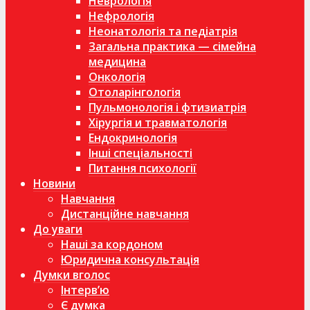
Неврологія
Нефрологія
Неонатологія та педіатрія
Загальна практика — сімейна
медицина
Онкологія
Отоларінгологія
Пульмонологія і фтизиатрія
Хірургія и травматологія
Ендокринологія
Інші спеціальності
Питання психології
Новини
Навчання
Дистанційне навчання
До уваги
Наші за кордоном
Юридична консультація
Думки вголос
Інтерв’ю
Є думка