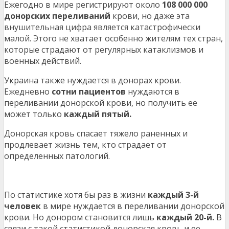
Ежегодно в мире регистрируют около
108 000 000
донорских переливаний
крови, но даже эта
внушительная цифра является катастрофически
малой. Этого не хватает особенно жителям тех стран,
которые страдают от регулярных катаклизмов и
военных действий.
Украина также нуждается в донорах крови.
Ежедневно
сотни пациентов
нуждаются в
переливании донорской крови, но получить ее
может только
каждый пятый.
Донорская кровь спасает тяжело раненных и
продлевает жизнь тем, кто страдает от
определенных патологий.
По статистике хотя бы раз в жизни
каждый 3-й
человек
в мире нуждается в переливании донорской
крови. Но донором становится лишь
каждый 20-й.
В
связи с такой статистикой донорская кровь и ее