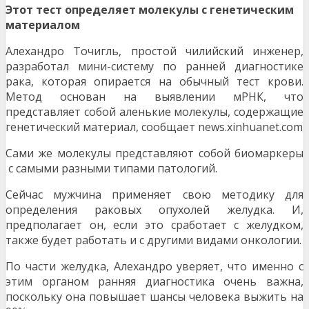
Этот тест определяет молекулы с генетическим
материалом
Алехандро Точигль, простой чилийский инженер,
разработал мини-систему по ранней диагностике
рака, которая опирается на обычный тест крови.
Метод основан на выявлении мРНК, что
представляет собой аленькие молекулы, содержащие
генетический материал, сообщает news.xinhuanet.com
Сами же молекулы представляют собой биомаркеры
с самыми разными типами патологий.
Сейчас мужчина применяет свою методику для
определения раковых опухолей желудка. И,
предполагает он, если это сработает с желудком,
также будет работать и с другими видами онкологии.
По части желудка, Алехандро уверяет, что именно с
этим органом ранняя диагностика очень важна,
поскольку она повышает шансы человека выжить на