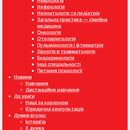
Неврологія
Нефрологія
Неонатологія та педіатрія
Загальна практика — сімейна
медицина
Онкологія
Отоларінгологія
Пульмонологія і фтизиатрія
Хірургія и травматологія
Ендокринологія
Інші спеціальності
Питання психології
Новини
Навчання
Дистанційне навчання
До уваги
Наші за кордоном
Юридична консультація
Думки вголос
Інтерв’ю
Є думка