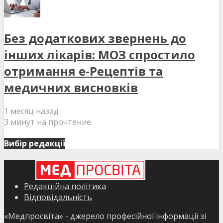
Без додаткових звернень до
інших лікарів: МОЗ спростило
отримання е-Рецептів та
медичних висновків
1 месяц назад
3 минут на прочтение
Вибір редакції
Редакційна політика
Відповідальність
«Медпросвіта» - джерело професійної інформації зі