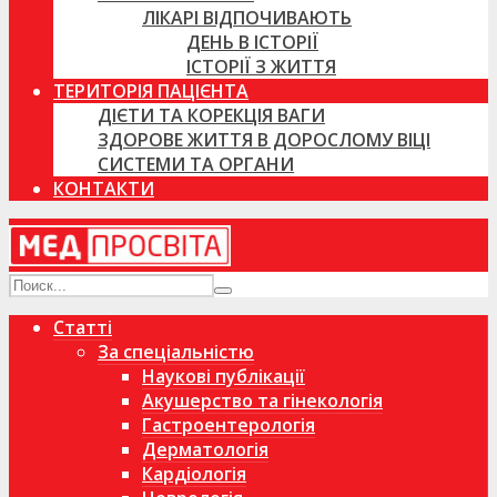
ЛІКАРІ ВІДПОЧИВАЮТЬ
ДЕНЬ В ІСТОРІЇ
ІСТОРІЇ З ЖИТТЯ
ТЕРИТОРІЯ ПАЦІЄНТА
ДІЄТИ ТА КОРЕКЦІЯ ВАГИ
ЗДОРОВЕ ЖИТТЯ В ДОРОСЛОМУ ВІЦІ
СИСТЕМИ ТА ОРГАНИ
КОНТАКТИ
Статті
За спеціальністю
Наукові публікації
Акушерство та гінекологія
Гастроентерологія
Дерматологія
Кардіологія