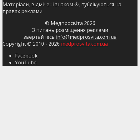
Матеріали, відмічені знаком ®, публікуються на
правах реклами.
© Медпросвіта
2026
З питань розміщення реклами
звертайтесь
info@medprosvita.com.ua
Copyright © 2010 -
2026
medprosvita.com.ua
Facebook
YouTube