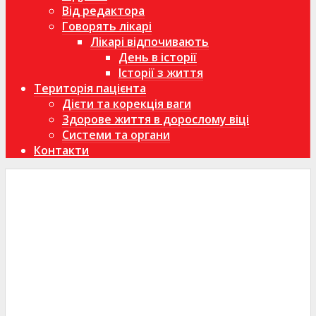
Від редактора
Говорять лікарі
Лікарі відпочивають
День в історії
Історії з життя
Територія пацієнта
Дієти та корекція ваги
Здорове життя в дорослому віці
Системи та органи
Контакти