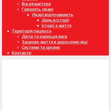
Від редактора
Говорять лікарі
Лікарі відпочивають
День в історії
Історії з життя
Територія пацієнта
Дієти та корекція ваги
Здорове життя в дорослому віці
Системи та органи
Контакти