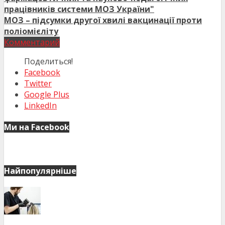
працівників системи МОЗ України"
МОЗ – підсумки другої хвилі вакцинації проти
поліомієліту
Комментарий
Поделиться!
Facebook
Twitter
Google Plus
LinkedIn
Ми на Facebook
Найпопулярніше