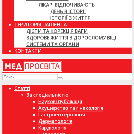
ЛІКАРІ ВІДПОЧИВАЮТЬ
ДЕНЬ В ІСТОРІЇ
ІСТОРІЇ З ЖИТТЯ
ТЕРИТОРІЯ ПАЦІЄНТА
ДІЄТИ ТА КОРЕКЦІЯ ВАГИ
ЗДОРОВЕ ЖИТТЯ В ДОРОСЛОМУ ВІЦІ
СИСТЕМИ ТА ОРГАНИ
КОНТАКТИ
Статті
За спеціальністю
Наукові публікації
Акушерство та гінекологія
Гастроентерологія
Дерматологія
Кардіологія