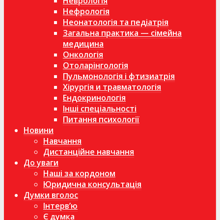
Неврологія
Нефрологія
Неонатологія та педіатрія
Загальна практика — сімейна
медицина
Онкологія
Отоларінгологія
Пульмонологія і фтизиатрія
Хірургія и травматологія
Ендокринологія
Інші спеціальності
Питання психології
Новини
Навчання
Дистанційне навчання
До уваги
Наші за кордоном
Юридична консультація
Думки вголос
Інтерв’ю
Є думка