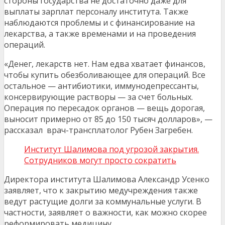
стороны государства не достаточно даже для
выплаты зарплат персоналу института. Также
наблюдаются проблемы и с финансирование на
лекарства, а также временами и на проведения
операций.
«Денег, лекарств нет. Нам едва хватает финансов,
чтобы купить обезболивающее для операций. Все
остальное — антибиотики, иммунодепрессанты,
консервирующие растворы — за счет больных.
Операция по пересадок органов — вещь дорогая,
выносит примерно от 85 до 150 тысяч долларов», —
рассказал врач-трансплатолог Рубен Загребен.
Институт Шалимова под угрозой закрытия.
Сотрудников могут просто сократить
Директора института Шалимова Александр Усенко
заявляет, что к закрытию медучреждения также
ведут растущие долги за коммунальные услуги. В
частности, заявляет о важности, как можно скорее
реформировать медицину.