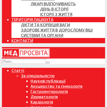
ЛІКАРІ ВІДПОЧИВАЮТЬ
ДЕНЬ В ІСТОРІЇ
ІСТОРІЇ З ЖИТТЯ
ТЕРИТОРІЯ ПАЦІЄНТА
ДІЄТИ ТА КОРЕКЦІЯ ВАГИ
ЗДОРОВЕ ЖИТТЯ В ДОРОСЛОМУ ВІЦІ
СИСТЕМИ ТА ОРГАНИ
КОНТАКТИ
Статті
За спеціальністю
Наукові публікації
Акушерство та гінекологія
Гастроентерологія
Дерматологія
Кардіологія