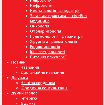
Неврологія
Нефрологія
Неонатологія та педіатрія
Загальна практика — сімейна
медицина
Онкологія
Отоларінгологія
Пульмонологія і фтизиатрія
Хірургія и травматологія
Ендокринологія
Інші спеціальності
Питання психології
Новини
Навчання
Дистанційне навчання
До уваги
Наші за кордоном
Юридична консультація
Думки вголос
Інтерв’ю
Є думка