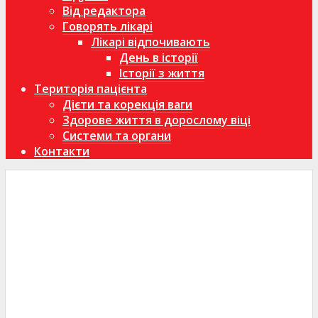
Від редактора
Говорять лікарі
Лікарі відпочивають
День в історії
Історії з життя
Територія пацієнта
Дієти та корекція ваги
Здорове життя в дорослому віці
Системи та органи
Контакти