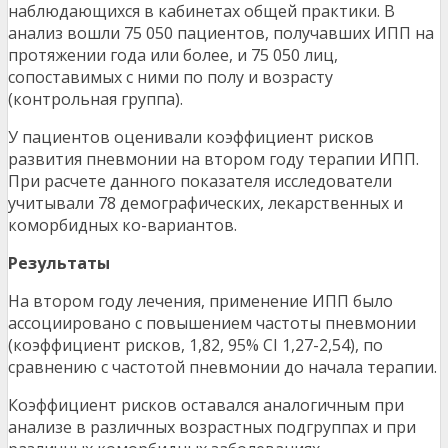
наблюдающихся в кабинетах общей практики. В
анализ вошли 75 050 пациентов, получавших ИПП на
протяжении года или более, и 75 050 лиц,
сопоставимых с ними по полу и возрасту
(контрольная группа).
У пациентов оценивали коэффициент рисков
развития пневмонии на втором году терапии ИПП.
При расчете данного показателя исследователи
учитывали 78 демографических, лекарственных и
коморбидных ко-вариантов.
Результаты
На втором году лечения, применение ИПП было
ассоциировано с повышением частоты пневмонии
(коэффициент рисков, 1,82, 95% CI 1,27-2,54), по
сравнению с частотой пневмонии до начала терапии.
Коэффициент рисков оставался аналогичным при
анализе в различных возрастных подгруппах и при