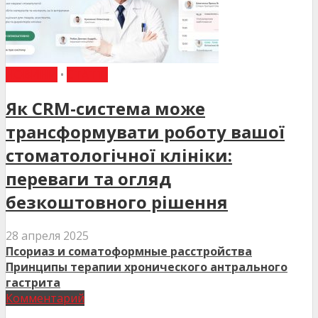
НОВИНИ
•
СТАТТІ
Як CRM-система може
трансформувати роботу вашої
стоматологічної клініки:
переваги та огляд
безкоштовного рішення
28 апреля 2025
Псориаз и соматоформные расстройства
Принципы терапии хронического антрального
гастрита
Комментарий