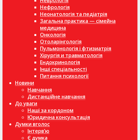
Неврологія
Нефрологія
Неонатологія та педіатрія
Загальна практика — сімейна
медицина
Онкологія
Отоларінгологія
Пульмонологія і фтизиатрія
Хірургія и травматологія
Ендокринологія
Інші спеціальності
Питання психології
Новини
Навчання
Дистанційне навчання
До уваги
Наші за кордоном
Юридична консультація
Думки вголос
Інтерв’ю
Є думка