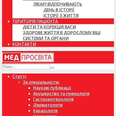
ЛІКАРІ ВІДПОЧИВАЮТЬ
ДЕНЬ В ІСТОРІЇ
ІСТОРІЇ З ЖИТТЯ
ТЕРИТОРІЯ ПАЦІЄНТА
ДІЄТИ ТА КОРЕКЦІЯ ВАГИ
ЗДОРОВЕ ЖИТТЯ В ДОРОСЛОМУ ВІЦІ
СИСТЕМИ ТА ОРГАНИ
КОНТАКТИ
Статті
За спеціальністю
Наукові публікації
Акушерство та гінекологія
Гастроентерологія
Дерматологія
Кардіологія