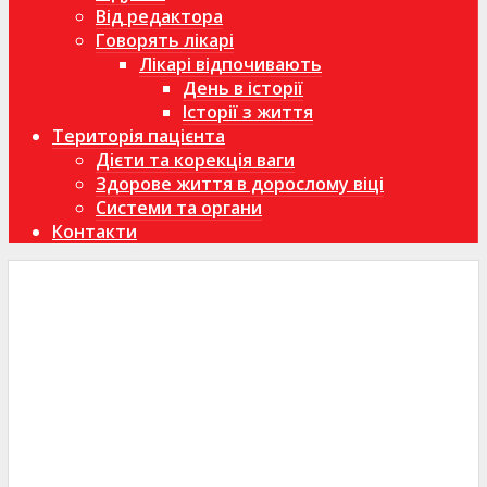
Від редактора
Говорять лікарі
Лікарі відпочивають
День в історії
Історії з життя
Територія пацієнта
Дієти та корекція ваги
Здорове життя в дорослому віці
Системи та органи
Контакти