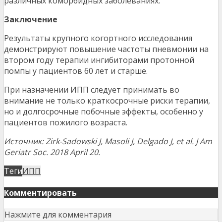
различных коморбидных заболеваниях.
Заключение
Результаты крупного когортного исследования
демонстрируют повышение частоты пневмонии на
втором году терапии ингибиторами протонной
помпы у пациентов 60 лет и старше.
При назначении ИПП следует принимать во
внимание не только краткосрочные риски терапии,
но и долгосрочные побочные эффекты, особенно у
пациентов пожилого возраста.
Источник: Zirk-Sadowski J, Masoli J, Delgado J, et al.
J Am
Geriatr Soc. 2018 April 20.
Теги
ИПП
Комментировать
Нажмите для комментария