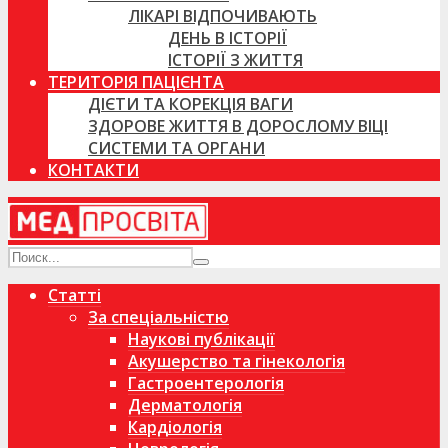
ЛІКАРІ ВІДПОЧИВАЮТЬ
ДЕНЬ В ІСТОРІЇ
ІСТОРІЇ З ЖИТТЯ
ТЕРИТОРІЯ ПАЦІЄНТА
ДІЄТИ ТА КОРЕКЦІЯ ВАГИ
ЗДОРОВЕ ЖИТТЯ В ДОРОСЛОМУ ВІЦІ
СИСТЕМИ ТА ОРГАНИ
КОНТАКТИ
Статті
За спеціальністю
Наукові публікації
Акушерство та гінекологія
Гастроентерологія
Дерматологія
Кардіологія