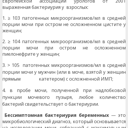
Европейской ассоциации урологов от 2001
выраженная бактериурия у взрослых:
1. ≥ 103 патогенных микроорганизмов/мл в средней
порции мочи при остром не осложненном цистите у
женщин;
2. ≥ 104 патогенных микроорганизмов/мл в средней
порции мочи при остром не осложненном
пиелонефрите у женщин;
3. > 105 патогенных микроорганизмов/мл в средней
порции мочи у мужчин (или в моче, взятой у женщин
прямым катетером) с осложненной ИМП;
4. в пробе мочи, полученной при надлобковой
пункции мочевого пузыря, любое количество
бактерий свиде
тельствует о бактериурии.
Бессимптомная бактериурия беременных
— это
микробиологический диагноз, который основывается
на исследовании мочи, собранной с максимальным