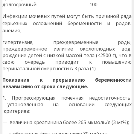
долгосрочный
100
Инфекции мочевых путей могут быть причиной ряда
серьезных осложнений беременности и родов:
анемия,
гипертензия, преждевременные роды,
преждевременное излитие околоплодных вод,
рождение детей с низкой массой тела (<2500 г), что в
свою очередь приводит к повышению
перинатальной смертности в 3 раза (1).
Показания к прерыванию беременности
независимо от срока следующие.
1. Прогрессирующая почечная недостаточность,
установленная на основании следующих
критериев:
— величина креатинина более 265 мкмоль/л (3 мг%);
— клубочковая фильтрация ниже 30 мл/мин.