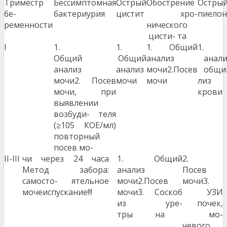
Триместр
Бессимптомная
Острый
Обострение
Ос
бе-
бактериурия
цистит
хро-
пиелон
ременности
нического
цисти- та
I
1.
1.
1. Общий
1. 
Общий
Общий
анализ
анали
анализ
анализ
мочи2.Посев
общи
мочи2. Посев
мочи
мочи
л
мочи, при
крови
выявлении
возбуди- теля
(≥105 КОЕ/мл)
повторный
посев мо-
II-III
чи через 24 часа
1. Общий
2.
Метод забора:
анализ
Посев
самосто- ятельное
мочи2.Посев
мочи3.
мочеиспускание!!!
мочи3. Соскоб
УЗИ
из уре-
почек,
тры на
мо-
чевого