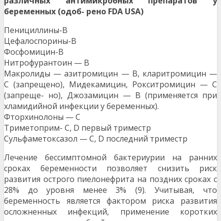
различных антимикробных препаратов у
беременных (одоб- рено FDA USA)
Пенициллины-B
Цефалоспорины-B
Фосфомицин-B
Нитрофурантоин — B
Макролиды — азитромицин — B, кларитромицин —
С (запрещено), Мидекамицин, Рокситромицин — С
(запреще- но), Джозамицин — В (применяется при
хламидийной инфекции у беременных).
Фторхинолоны — C
Триметоприм- C, D первый триместр
Сульфаметоксазол — C, D последний триместр
Лечение бессимптомной бактериурии на ранних
сроках беременности позволяет снизить риск
развития острого пиелонефрита на поздних сроках с
28% до уровня менее 3% (9). Учитывая, что
беременность является фактором риска развития
осложненных инфекций, применение коротких