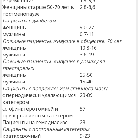
Беременные
1,9-9,5
Женщины старше 50-70 лет в
2,8-8,6
постменопаузе
Пациенты с диабетом
женщины
9,0-27
мужчины
0,7-11
Пожилые пациенты, жиаущие в обществе, 70 лет
женщины
10,8-16
мужчины
3,6-19
Пожилые пациенты, живущие в домах для
престарелых
женщины
25-50
мужчины
15-40
Пациенты с повреждением спинного мозга
с периодически удаляющимся
23-89
катетером
со сфинктеротомией и
57
презервативным катетером
Пациенты на гемодиализе
28
Пациенты с постоянным катетером
краткосрочный
9-23