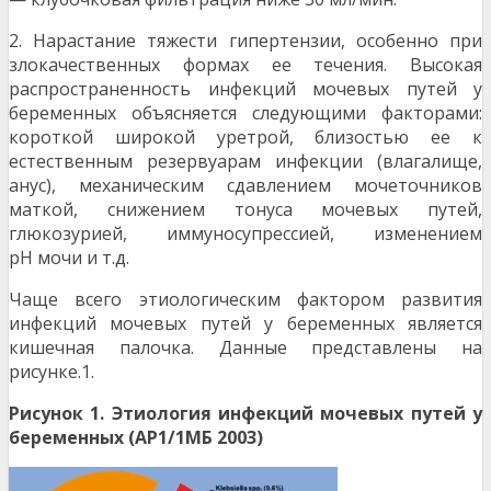
2. Нарастание тяжести гипертензии, особенно при
злокачественных формах ее течения. Высокая
распространенность инфекций мочевых путей у
беременных объясняется следующими факторами:
короткой широкой уретрой, близостью ее к
естественным резервуарам инфекции (влагалище,
анус), механическим сдавлением мочеточников
маткой, снижением тонуса мочевых путей,
глюкозурией, иммуносупрессией, изменением
рН мочи и т.д.
Чаще всего этиологическим фактором развития
инфекций мочевых путей у беременных является
кишечная палочка. Данные представлены на
рисунке.1.
Р
и
сунок 1. Этиология инфекций мочевых путей у
беременных (АР1/1МБ 2003)