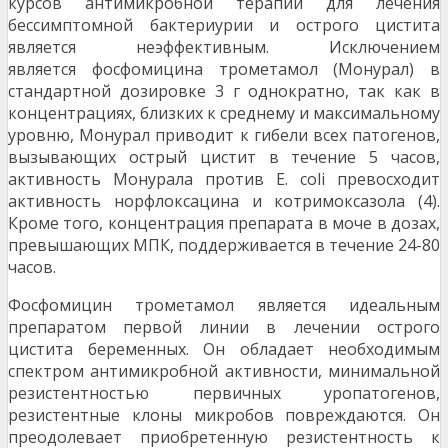
курсов антимикробной терапии для лечения
бессимптомной бактериурии и острого цистита
является неэффективным. Исключением
является фосфомицина трометамол (Монурал) в
стандартной дозировке 3 г однократно, так как в
концентрациях, близких к среднему и максимальному
уровню, Монурал приводит к гибели всех патогенов,
вызывающих острый цистит в течение 5 часов,
активность Монурала против E. coli превосходит
активность норфлоксацина и котримоксазола (4).
Кроме того, концентрация препарата в моче в дозах,
превышающих МПК, поддерживается в течение 24-80
часов.
Фосфомицин трометамол является идеальным
препаратом первой линии в лечении острого
цистита беременных. Он обладает необходимым
спектром антимикробной активности, минимальной
резистентностью первичных уропатогенов,
резистентные клоны микробов повреждаются. Он
преодолевает приобретенную резистентность к