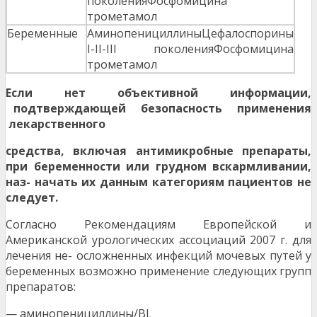
поколенияФосфомицина
трометамол
Беременные
АминопенициллиныЦефалоспорины
I-II-III поколенияФосфомицина
трометамол
Е
сли нет объективной информации,
подтверждающей безопасность применения
лекарственного
средства, включая антимикробные препараты,
при беременности или грудном вскармливании,
наз- начать их данным категориям пациентов не
следует.
Согласно Рекомендациям Европейской и
Американской урологических ассоциаций 2007 г. для
лечения не- осложненных инфекций мочевых путей у
беременных возможно применение следующих групп
препаратов:
— аминопенициллины/BL