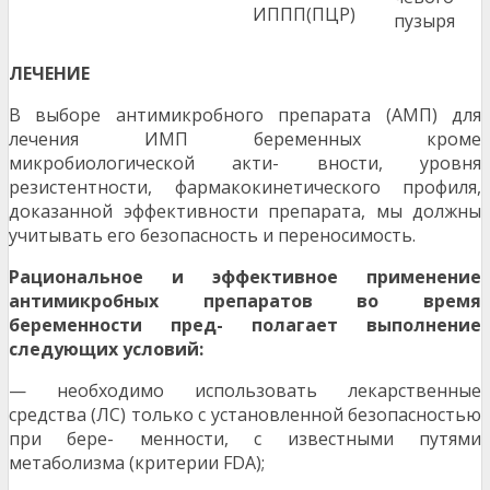
ИППП(ПЦР)
пузыря
Л
Е
Ч
ЕН
ИЕ
В выборе антимикробного препарата (АМП) для
лечения ИМП беременных кроме
микробиологической акти- вности, уровня
резистентности, фармакокинетического профиля,
доказанной эффективности препарата, мы должны
учитывать его безопасность и переносимость.
Р
ациональное и эффективное применение
антимикробных препаратов во время
беременности пред- полагает выполнение
следующих условий:
— необходимо использовать лекарственные
средства (ЛС) только с установленной безопасностью
при бере- менности, с известными путями
метаболизма (критерии FDA);