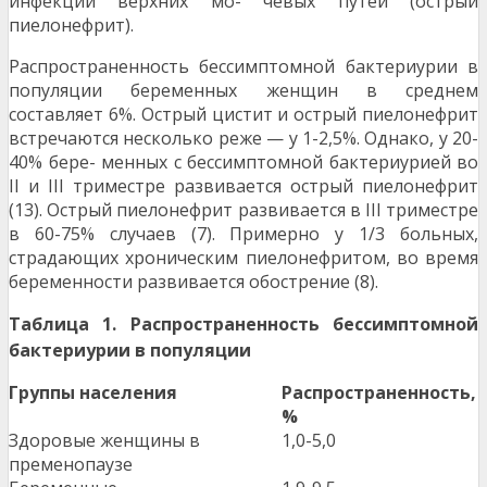
инфекций верхних мо- чевых путей (острый
пиелонефрит).
Распространенность бессимптомной бактериурии в
популяции беременных женщин в среднем
составляет 6%. Острый цистит и острый пиелонефрит
встречаются несколько реже — у 1-2,5%. Однако, у 20-
40% бере- менных с бессимптомной бактериурией во
II и III триместре развивается острый пиелонефрит
(13). Острый пиелонефрит развивается в III триместре
в 60-75% случаев (7). Примерно у 1/3 больных,
страдающих хроническим пиелонефритом, во время
беременности развивается обострение (8).
Т
аблица 1. Распространенность бессимптомной
бактериурии в популяции
Группы населения
Р
аспространенность,
%
Здоровые женщины в
1,0-5,0
пременопаузе