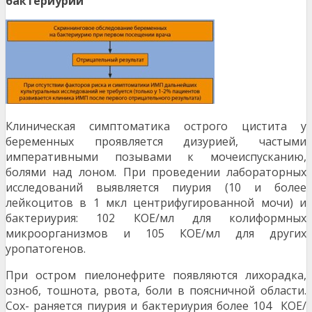
бактериурии
Клиническая симптоматика острого цистита у
беременных проявляется дизурией, частыми
императивными позывами к мочеиспусканию,
болями над лоном. При проведении лабораторных
исследований выявляется пиурия (10 и более
лейкоцитов в 1 мкл центрифугированной мочи) и
бактериурия: 102 КОЕ/мл для колиформных
микроорганизмов и 105 КОЕ/мл для других
уропатогенов.
При остром пиелонефрите появляются лихорадка,
озноб, тошнота, рвота, боли в поясничной области.
Сох- раняется пиурия и бактериурия более 104 КОЕ/