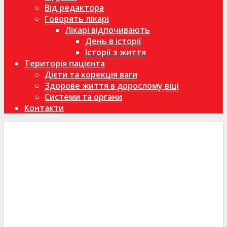
Від редактора
Говорять лікарі
Лікарі відпочивають
День в історії
Історії з життя
Територія пацієнта
Дієти та корекція ваги
Здорове життя в дорослому віці
Системи та органи
Контакти