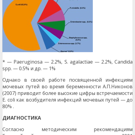
* — Paeruginosa — 2.2%, S. agalactiae — 2.2%, Candida
spp. — 0.5% и др. — 1%
Однако в своей работе посвященной инфекциям
мочевых путей во время беременности А.П.Никонов
(2007) приводит более высокие цифры встречаемости
E. coli как возбудителя инфекций мочевых путей — до
80% .
Д
И
А
Г
Н
О
С
Т
ИКА
Согласно методическим рекомендациям