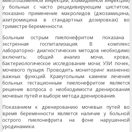
микоплазменной инфекции, хламидийной инфекции)
у больных с часто рецидивирующим циститом,
показано применение макролидов (джозамицина,
азитромицина в стандартных дозировках) во
триместре беременности.
Больным острым пиелонефритом показана
экстренная госпитализация. В комплекс
лабораторно- диагностических методов необходимо
включить: общий анализ мочи, крови,
бактериологическое исследование мочи; УЗИ почек,
мочевого пузыря. Проводить мониторинг жизненно
важных функций. Краеугольным камнем лечения
больных гестационным пиелонефритом является
решение вопроса о необходимости дренирования
мочевых путей и выборе метода дренирования.
Показанием к дренированию мочевых путей во
время беременности является наличие у больной
острого пиелонефрита на фоне нарушенной
уродинамики.