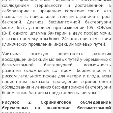
соблюдением стерильности и доставленной в
лабораторию в предельно короткие сроки, что
позволяет в наибольшей степени ограничить рост
бактерий. Диагноз бессимптомной бактериурии
может быть установлен при выявлении 105 КОЕ/мл
(B-II) одного штамма бактерий в двух пробах мочи,
взятых с промежутком более 24 часов при отсутствии
клинических проявлении инфекций мочевых путей.
Учитывая высокую вероятность развития
восходящей инфекции мочевых путей у беременных с
бессимптомной бактериурией, возможность
развития осложнений во время беременности с
риском летального исхода для матери и плода, всем
пациенткам показано проведение скринингового
обследования и лечения бессимптомной бактериурии
беременных. Алгоритм представлен на рисунке 2.
Р
и
сунок 2. Скрининговое обследование
беременных на выявление бессимптомной