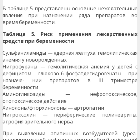
В таблице 5 представлены основные нежелательные
явления при назначении ряда препаратов во
время беременности.
Т
аблица 5. Риск применения лекарственных
средств при беременности
Сульфаниламиды — ядерная желтуха, гемолитическая
анемия у новорожденных
Нитрофураны — гемолитическая анемия у детей с
дефицитом глюкозо-6-фосфатдегидрогеназы при
назначе- нии препаратов в III триместре
беременности
Аминогликозиды — нефротоксическое,
ототоксическое действие
Хинолоны/фторхинолоны — артропатии
Нитроксолин — периферические полиневриты,
атрофия зрительного нерва
При выявлении атипичных возбудителей (уреа-