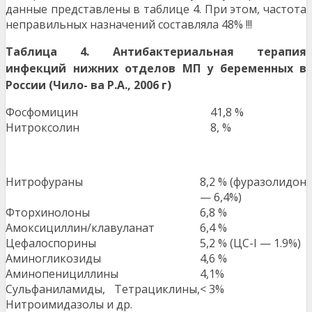
данные представлены в таблице 4. При этом, частота
неправильных назначений составляла 48% !!!
Т
аблица 4. Антибактериальная терапия
инфекций нижних отделов МП у беременных в
России (Чило- ва Р.А., 2006 г)
Фосфомицин
41,8 %
Нитроксолин
8, %
Нитрофураны
8,2 % (фуразолидон
— 6,4%)
Фторхинолоны
6,8 %
Амоксициллин/клавуланат
6,4 %
Цефалоспорины
5,2 % (ЦС-I — 1.9%)
Аминогликозиды
4,6 %
Аминопенициллины
4,1%
Сульфаниламиды, Тетрациклины,
< 3%
Нитроимидазолы и др.