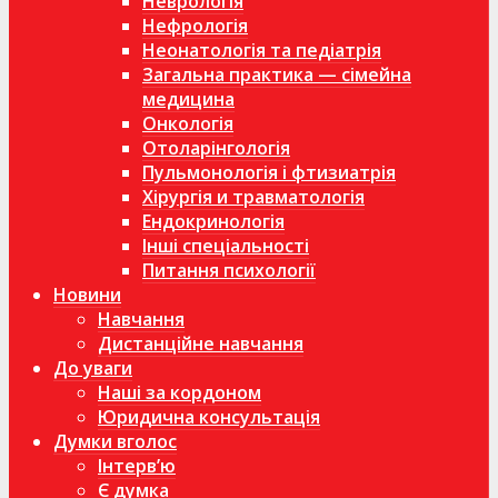
Неврологія
Нефрологія
Неонатологія та педіатрія
Загальна практика — сімейна
медицина
Онкологія
Отоларінгологія
Пульмонологія і фтизиатрія
Хірургія и травматологія
Ендокринологія
Інші спеціальності
Питання психології
Новини
Навчання
Дистанційне навчання
До уваги
Наші за кордоном
Юридична консультація
Думки вголос
Інтерв’ю
Є думка