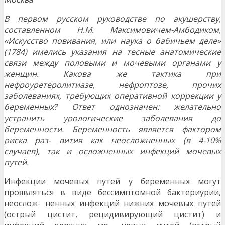
В первом русском руководстве по акушерству,
составленном Н.М. Максимовичем-Амбодиком,
«Искусство повивания, или наука о бабичьем деле»
(1784) имелись указания на тесные анатомические
связи между половыми и мочевыми органами у
женщин. Какова же тактика при
нефроуретеролитиазе, нефроптозе, прочих
заболеваниях, требующих оперативной коррекции у
беременных? Ответ однозначен: желательно
устранить урологические заболевания до
беременности. Беременность является фактором
риска раз- вития как неосложненных (в 4-10%
случаев), так и осложненных инфекций мочевых
путей.
Инфекции мочевых путей у беременных могут
проявляться в виде бессимптомной бактериурии,
неослож- ненных инфекций нижних мочевых путей
(острый цистит, рецидивирующий цистит) и