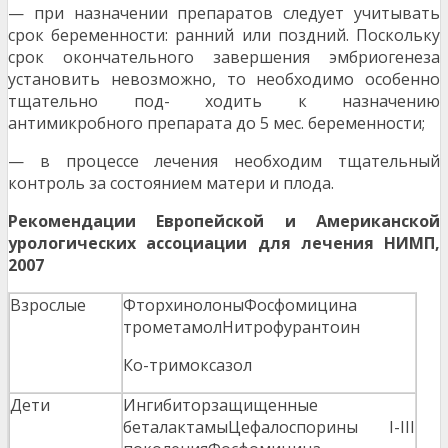
— при назначении препаратов следует учитывать
срок беременности: ранний или поздний. Поскольку
срок окончательного завершения эмбриогенеза
установить невозможно, то необходимо особенно
тщательно под- ходить к назначению
антимикробного препарата до 5 мес. беременности;
— в процессе лечения необходим тщательный
контроль за состоянием матери и плода.
Р
екомендации Европейской и Американской
урологических ассоциации для лечения НИМП,
2007
Взрослые
ФторхинолоныФосфомицина
трометамолНитрофурантоин
Ко-тримоксазол
Дети
Ингибиторзащищенные
беталактамыЦефалоспорины I-III