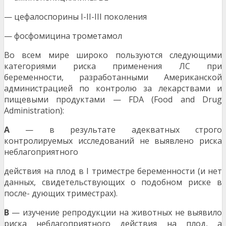
— цефалоспорины I-II-III поколения
— фосфомицина трометамол
Во всем мире широко пользуются следующими
категориями риска применения ЛС при
беременности, разработанными Американской
администрацией по контролю за лекарствами и
пищевыми продуктами — FDA (Food and Drug
Administration):
А
— в результате адекватных строго
контролируемых исследований не выявлено риска
неблагоприятного
действия на плод в I триместре беременности (и нет
данных, свидетельствующих о подобном риске в
после- дующих триместрах).
B
— изучение репродукции на животных не выявило
риска неблагоприятного действия на плод, а