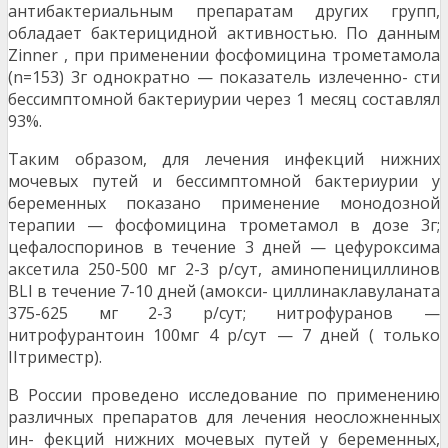
антибактериальным препаратам других групп,
обладает бактерицидной активностью. По данным
Zinner , при применении фосфомицина трометамола
(n=153) 3г однократно — показатель излеченно- сти
бессимптомной бактериурии через 1 месяц составлял
93%.
Таким образом, для лечения инфекций нижних
мочевых путей и бессимптомной бактериурии у
беременных показано применение монодозной
терапии — фосфомицина трометамол в дозе 3г;
цефалоспоринов в течение 3 дней — цефуроксима
аксетила 250-500 мг 2-3 р/сут, аминопенициллинов
BLI в течение 7-10 дней (амокси- циллинаклавуланата
375-625 мг 2-3 р/сут; нитрофуранов —
нитрофурантоин 100мг 4 р/сут — 7 дней ( только
IIтриместр).
В России проведено исследование по применению
различных препаратов для лечения неосложненных
ин- фекций нижних мочевых путей у беременных,