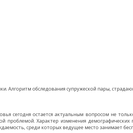
ки. Алгоритм обследования супружеской пары, страдаю
вья сегодня остается актуальным вопросом не тольк
кой проблемой. Характер изменения демографических
даемость, среди которых ведущее место занимает бес