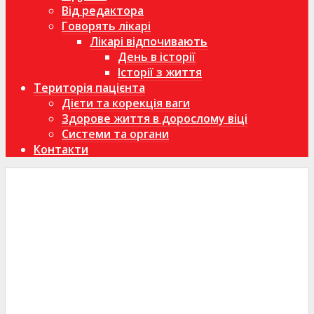
Від редактора
Говорять лікарі
Лікарі відпочивають
День в історії
Історії з життя
Територія пацієнта
Дієти та корекція ваги
Здорове життя в дорослому віці
Системи та органи
Контакти