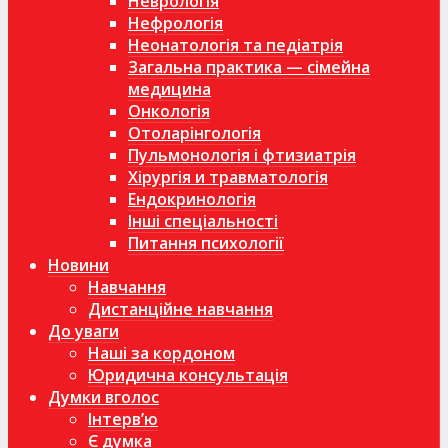
Неврологія
Нефрологія
Неонатологія та педіатрія
Загальна практика — сімейна
медицина
Онкологія
Отоларінгологія
Пульмонологія і фтизиатрія
Хірургія и травматологія
Ендокринологія
Інші спеціальності
Питання психології
Новини
Навчання
Дистанційне навчання
До уваги
Наші за кордоном
Юридична консультація
Думки вголос
Інтерв’ю
Є думка