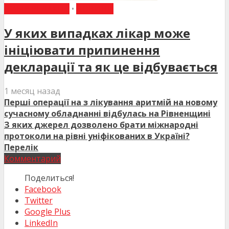
ВИБІР РЕДАКЦІЇ
•
НОВИНИ
У яких випадках лікар може
ініціювати припинення
декларації та як це відбувається
1 месяц назад
Перші операції на з лікування аритмій на новому
сучасному обладнанні відбулась на Рівненщині
З яких джерел дозволено брати міжнародні
протоколи на рівні уніфікованих в Україні?
Перелік
Комментарий
Поделиться!
Facebook
Twitter
Google Plus
LinkedIn