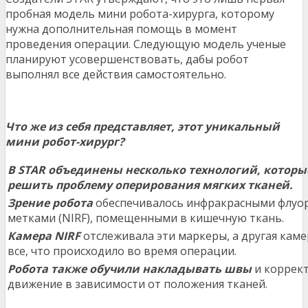
пробная модель мини робота-хирурга, которому
нужна дополнительная помощь в момент
проведения операции. Следующую модель ученые
планируют усовершенствовать, дабы робот
выполнял все действия самостоятельно.
Что же из себя представляет, этот уникальный
мини робот-хирург?
В STAR объединены несколько технологий, которы
решить проблему оперирования мягких тканей.
Зрение робота
обеспечивалось инфракрасными флуо
метками (NIRF), помещенными в кишечную ткань.
Камера NIRF
отслеживала эти маркеры, а другая кам
все, что происходило во время операции.
Робота также обучили накладывать швы
и коррек
движение в зависимости от положения тканей.