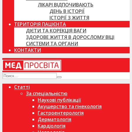
ЛІКАРІ ВІДПОЧИВАЮТЬ
ДЕНЬ В ІСТОРІЇ
ІСТОРІЇ З ЖИТТЯ
ТЕРИТОРІЯ ПАЦІЄНТА
ДІЄТИ ТА КОРЕКЦІЯ ВАГИ
ЗДОРОВЕ ЖИТТЯ В ДОРОСЛОМУ ВІЦІ
СИСТЕМИ ТА ОРГАНИ
КОНТАКТИ
Статті
За спеціальністю
Наукові публікації
Акушерство та гінекологія
Гастроентерологія
Дерматологія
Кардіологія