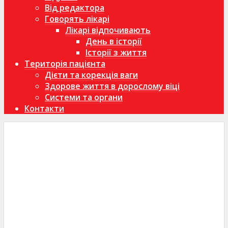
Від редактора
Говорять лікарі
Лікарі відпочивають
День в історії
Історії з життя
Територія пацієнта
Дієти та корекція ваги
Здорове життя в дорослому віці
Системи та органи
Контакти