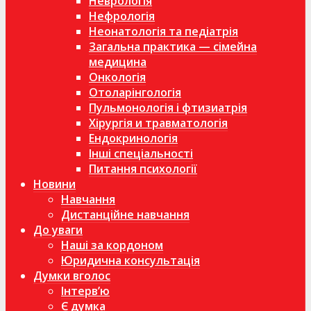
Неврологія
Нефрологія
Неонатологія та педіатрія
Загальна практика — сімейна
медицина
Онкологія
Отоларінгологія
Пульмонологія і фтизиатрія
Хірургія и травматологія
Ендокринологія
Інші спеціальності
Питання психології
Новини
Навчання
Дистанційне навчання
До уваги
Наші за кордоном
Юридична консультація
Думки вголос
Інтерв’ю
Є думка