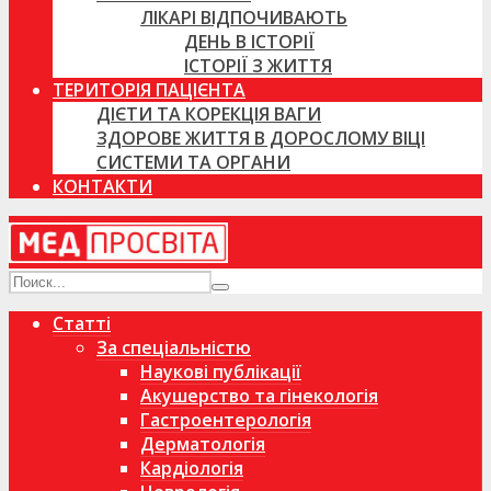
ЛІКАРІ ВІДПОЧИВАЮТЬ
ДЕНЬ В ІСТОРІЇ
ІСТОРІЇ З ЖИТТЯ
ТЕРИТОРІЯ ПАЦІЄНТА
ДІЄТИ ТА КОРЕКЦІЯ ВАГИ
ЗДОРОВЕ ЖИТТЯ В ДОРОСЛОМУ ВІЦІ
СИСТЕМИ ТА ОРГАНИ
КОНТАКТИ
Статті
За спеціальністю
Наукові публікації
Акушерство та гінекологія
Гастроентерологія
Дерматологія
Кардіологія