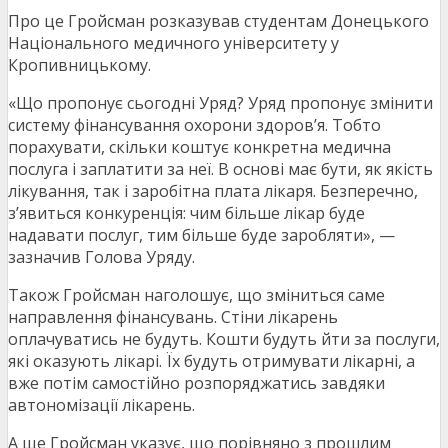
Про це Гройсман розказував студентам Донецького
Національного медичного університету у
Кропивницькому.
«Що пропонує сьогодні Уряд? Уряд пропонує змінити
систему фінансування охорони здоров’я. Тобто
порахувати, скільки коштує конкретна медична
послуга і заплатити за неї. В основі має бути, як якість
лікування, так і заробітна плата лікаря. Безперечно,
з’явиться конкуренція: чим більше лікар буде
надавати послуг, тим більше буде заробляти», —
зазначив Голова Уряду.
Також Гройсман наголошує, що зміниться саме
направлення фінансувань. Стіни лікарень
оплачуватись не будуть. Кошти будуть йти за послуги,
які оказують лікарі. Їх будуть отримувати лікарні, а
вже потім самостійно розпоряджатись завдяки
автономізації лікарень.
А ще Гройсман указує, що порівняно з прошлим