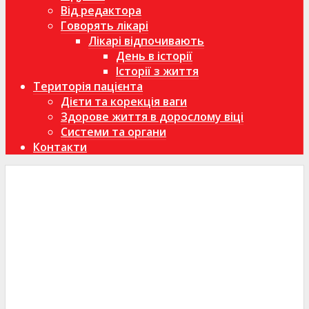
Від редактора
Говорять лікарі
Лікарі відпочивають
День в історії
Історії з життя
Територія пацієнта
Дієти та корекція ваги
Здорове життя в дорослому віці
Системи та органи
Контакти