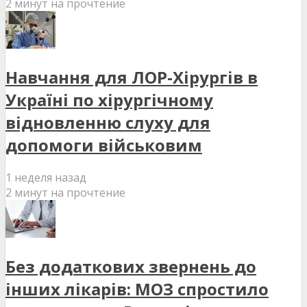
2 минут на прочтение
Навчання для ЛОР-Хірургів в
Україні по хірургічному
відновленню слуху для
допомоги військовим
1 неделя назад
2 минут на прочтение
Без додаткових звернень до
інших лікарів: МОЗ спростило