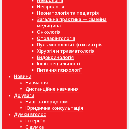
Неврологія
Нефрологія
Неонатологія та педіатрія
Загальна практика — сімейна
медицина
Онкологія
Отоларінгологія
Пульмонологія і фтизиатрія
Хірургія и травматологія
Ендокринологія
Інші спеціальності
Питання психології
Новини
Навчання
Дистанційне навчання
До уваги
Наші за кордоном
Юридична консультація
Думки вголос
Інтерв’ю
Є думка