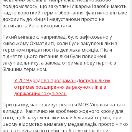
повідомлялось, що закуплені лікарські засоби мають
надто короткий термін зберігання, фактично він вже
доходить до кінця і медустанови просто не
встигають його використати.
Такий випадок, наприклад, було зафіксовано у
київському Охматдиті, коли були закуплені ліки з
терміном придатності в декілька місяців. Після
підняття цього питання ліки були повернені
закупівельнику, а заклад отримав нову партію з
більшим терміном.
У 2019 урядова програма «Доступні ліки»
отримає розширення за рахунок ліків з
державних закупівель
При цьому, часто дивує реакція МОЗ України на такі
випадки. Фактично не зроблено жодного кроку для
того, щоб закуплені ліки мали більший термін, при
цьому відомство вимагає у медзакладів просто чітко
розраховувати потреби, щоб ті ліки, які вони