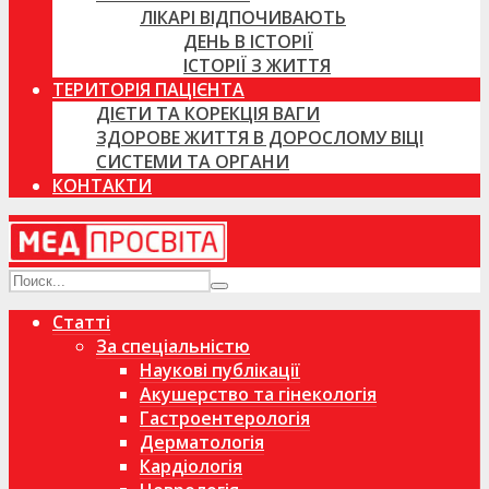
ЛІКАРІ ВІДПОЧИВАЮТЬ
ДЕНЬ В ІСТОРІЇ
ІСТОРІЇ З ЖИТТЯ
ТЕРИТОРІЯ ПАЦІЄНТА
ДІЄТИ ТА КОРЕКЦІЯ ВАГИ
ЗДОРОВЕ ЖИТТЯ В ДОРОСЛОМУ ВІЦІ
СИСТЕМИ ТА ОРГАНИ
КОНТАКТИ
Статті
За спеціальністю
Наукові публікації
Акушерство та гінекологія
Гастроентерологія
Дерматологія
Кардіологія