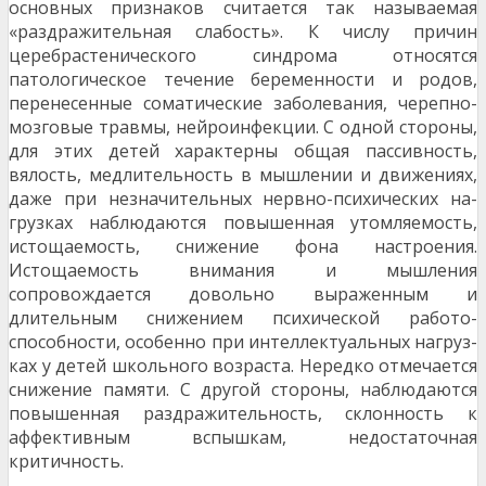
основных при­знаков считается так называемая
«раздражительная слабость». К числу причин
церебрастенического син­дрома относятся
патологическое течение беременно­сти и родов,
перенесенные соматические заболевания, черепно-
мозговые травмы, нейроинфекции. С одной стороны,
для этих детей характерны общая пассив­ность,
вялость, медлительность в мышлении и движе­ниях,
даже при незначительных нервно-психических на­
грузках наблюдаются повышенная утомляемость,
истощаемость, снижение фона настроения.
Истощаемость внимания и мышления
сопровождается довольно выра­женным и
длительным снижением психической работо­
способности, особенно при интеллектуальных нагруз­
ках у детей школьного возраста. Нередко отмечается
снижение памяти. С другой стороны, наблюдаются
по­вышенная раздражительность, склонность к
аффектив­ным вспышкам, недостаточная
критичность.