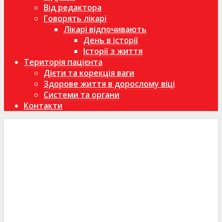
Від редактора
Говорять лікарі
Лікарі відпочивають
День в історії
Історії з життя
Територія пацієнта
Дієти та корекція ваги
Здорове життя в дорослому віці
Системи та органи
Контакти