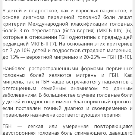
У детей и подростков, как и взрослых пациентов, в
основе диагноза первичной головной боли лежат
крите­рии Международной классификации головных
болей 3-го пересмотра (бета-версия) (МКГБ-IIIb) [6],
которые в отношении ГБН однотипны с предыдущей
редакцией МКГБ-II [7]. На основании этих критериев
от 7 до 10% детей и подростков страдают мигренью,
до 15% — вероятной мигренью и 20-25% — ГБН [8-10].
Наиболее распространенными формами первичных
головных болей являются мигрень и ГБН. Как
мигрень, так и ГБН чаще встречаются у пациентов с
отягощенным семейным анамнезом по данным
заболеваниям. В боль­шинстве случаев головные боли
у детей и подростков имеют благоприятный прогноз,
если поставлен точный диагноз и своевременно и
правильно назначена соот­ветствующая терапия.
ГБН — легкая или умеренная повторяющаяся
двусторонняя головная боль сжимающего, давящего