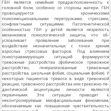
ГБН является семейная предрасположенность к
головной боли, особенно со стороны матери. ГБН
про­воцируются хроническими
психоэмоциональными пе­регрузками, стрессами,
конфликтными ситуациями. Па­тогенетической
особенностью ГБН у детей является не­зрелость
механизмов психологической защиты, что об­
условливает проявление заболевания при
воздействии незначительных с точки зрения
взрослых стрессовых факторов. Под влиянием
психотравмирующих ситуаций формируются
тревожные расстройства (фобическое тревожное
расстройство, генерализованные тревож­ные
расстройства, школьная фобия, социальная фо­бия). У
некоторых пациентов тревога в виде тревожной
реакции, тревожного расстройства или тревожно-пе­
дантической акцентуации личности являются
первичны­ми. Эти ситуации приводят к
неконтролируемым миофасциальным феноменам,
обозначаемым как повышен­ная чувствительность