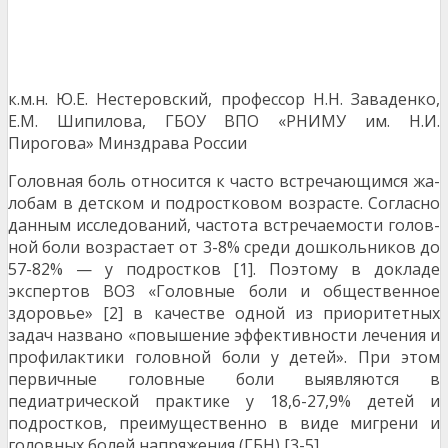
к.м.н. Ю.Е. Нестеровский, профессор Н.Н. Заваденко,
Е.М. Шипилова, ГБОУ ВПО «РНИМУ им. Н.И.
Пирогова» Минздрава России
Головная боль относится к часто встречающимся жа­
лобам в детском и подростковом возрасте. Согласно
данным исследований, частота встречаемости голов­
ной боли возрастает от 3-8% среди дошкольников до
57-82% — у подростков [1]. Поэтому в докладе
экспер­тов ВОЗ «Головные боли и общественное
здоровье» [2] в качестве одной из приоритетных
задач названо «повы­шение эффективности лечения и
профилактики голов­ной боли у детей». При этом
первичные головные боли выявляются в
педиатрической практике у 18,6-27,9% детей и
подростков, преимущественно в виде мигрени и
головных болей напряжения (ГБН) [3-5].