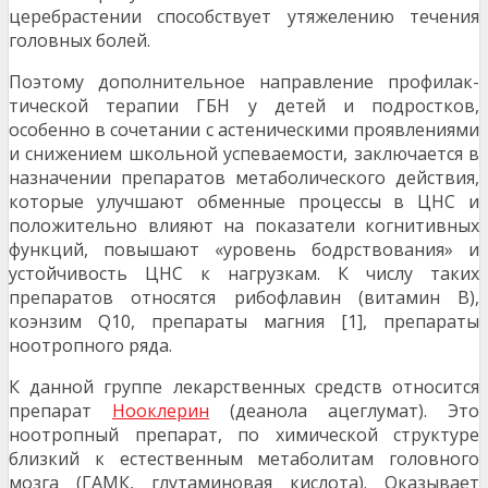
церебрастении способствует утяжелению течения
головных болей.
Поэтому дополнительное направление профилак­
тической терапии ГБН у детей и подростков,
особенно в сочетании с астеническими проявлениями
и снижени­ем школьной успеваемости, заключается в
назначении препаратов метаболического действия,
которые улуч­шают обменные процессы в ЦНС и
положительно влияют на показатели когнитивных
функций, повышают «уровень бодрствования» и
устойчивость ЦНС к нагруз­кам. К числу таких
препаратов относятся рибофлавин (витамин В),
коэнзим Q10, препараты магния [1], пре­параты
ноотропного ряда.
К данной группе лекарственных средств относится
препарат
Нооклерин
(деанола ацеглумат). Это
ноотропный препарат, по химической структуре
близкий к естественным метаболитам головного
мозга (ГАМК, глутаминовая кислота). Оказывает