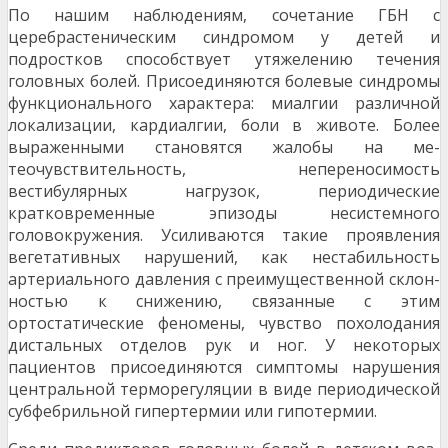
По нашим наблюдениям, сочетание ГБН с
церебрастеническим синдромом у детей и
подростков способ­ствует утяжелению течения
головных болей. Присоеди­няются болевые синдромы
функционального характера: миалгии различной
локализации, кардиалгии, боли в животе. Более
выраженными становятся жалобы на ме­
теочувствительность, непереносимость
вестибулярных нагрузок, периодические
кратковременные эпизоды не­системного
головокружения. Усиливаются такие про­явления
вегетативных нарушений, как нестабильность
артериального давления с преимущественной склон­
ностью к снижению, связанные с этим
ортостатические феномены, чувство похолодания
дистальных отделов рук и ног. У некоторых
пациентов присоединяются симп­томы нарушения
центральной терморегуляции в виде периодической
субфебрильной гипертермии или гипо­термии.