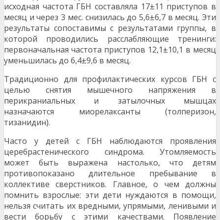
ис­ходная частота ГБН составляла 17±11 приступов в
ме­сяц и через 3 мес. снизилась до 5,6±6,7 в месяц. Эти
результаты сопоставимы с результатами группы, в
ко­торой проводились расслабляющие тренинги:
перво­начальная частота приступов 12,1±10,1 в месяц
умень­шилась до 6,4±9,6 в месяц.
Традиционно для профилактических курсов ГБН с
целью снятия мышечного напряжения в
перикраниальных и затылочных мышцах
назначаются миорелаксанты (толперизон,
тизанидин).
Часто у детей с ГБН наблюдаются проявления
церебрастенического синдрома. Утомляемость
может быть выражена настолько, что детям
противопоказано дли­тельное пребывание в
коллективе сверстников. Глав­ное, о чем должны
помнить взрослые: эти дети нуж­даются в помощи,
нельзя считать их вредными, упря­мыми, ленивыми и
вести борьбу с этими качествами. Появление