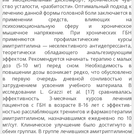
ство усталости, «разбитости». Оптимальный подход к
лечению данной формы головной боли заключается в
применении средств, влияющих на
психоэмоциональ­ную сферу и хроническое
мышечное напряжение. При хронических ГБН
применяются профилактические кур­сы
амитриптилина — неселективного антидепрессанта,
теоретически обладающего анальгезирующим
эффек­том. Рекомендуется начинать терапию с малых
доз (5-10 мг) перед сном. Необходимость в
повышении до­зы возникает редко, что обусловлено
в первую очередь дневной сонливостью и
затруднением усвоения учеб­ного материала. В
исследовании L. Grazzi et al. [17] сравнивалась
эффективность 3-месячных курсов лече­ния
пациентов с ГБН в возрасте 8-16 лет с эффектив­
ностью расслабляющих тренингов и фармакотерапии
амитриптилином, назначавшимся ежедневно по 10
мг/сут. Клиническое улучшение было достигнуто в
обе­их группах. В группе лечившихся амитриптилином