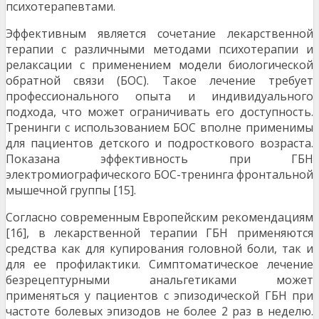
психотерапев­тами.
Эффективным является сочетание лекарственной
терапии с различными методами психотерапии и
релак­сации с применением модели биологической
обратной связи (БОС). Такое лечение требует
профессионально­го опыта и индивидуального
подхода, что может ограничивать его доступность.
Тренинги с использова­нием БОС вполне применимы
для пациентов детского и подросткового возраста.
Показана эффективность при ГБН
электромиографического БОС-тренинга фронталь­ной
мышечной группы [15].
Согласно современным Европейским рекоменда­циям
[16], в лекарственной терапии ГБН применяются
средства как для купирования головной боли, так и
для ее профилактики. Симптоматическое лечение
безре­цептурными анальгетиками может
применяться у паци­ентов с эпизодической ГБН при
частоте болевых эпизо­дов не более 2 раз в неделю.