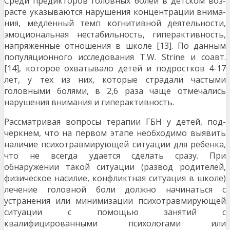
Среди предикторов головных болей в детском воз­
расте указываются нарушения концентрации внима­
ния, медленный темп когнитивной деятельности,
эмо­циональная нестабильность, гиперактивность,
напря­женные отношения в школе [13]. По данным
популяционного исследования T.W. Strine и соавт.
[14], кото­рое охватывало детей и подростков 4-17
лет, у тех из них, которые страдали частыми
головными болями, в 2,6 раза чаще отмечались
нарушения внимания и ги­перактивность.
Рассматривая вопросы терапии ГБН у детей, под­
черкнем, что на первом этапе необходимо выявить
на­личие психотравмирующей ситуации для ребенка,
что не всегда удается сделать сразу. При
обнаружении та­кой ситуации (развод родителей,
физическое насилие, конфликтная ситуация в школе)
лечение головной боли должно начинаться с
устранения или минимизации психотравмирующей
ситуации с помощью занятий с
квалифицированными психологами или