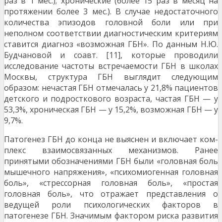
раз в 1 мес.); хронические (более 15 раз в месяц на
протяжении бо­лее 3 мес.). В случае недостаточного
количества эпизо­дов головной боли или при
неполном соответствии ди­агностическим критериям
ставится диагноз «возможная ГБН». По данным Н.Ю.
Будчановой и соавт. [11], которые проводили
исследование частоты встречаемости ГБН в школах
Москвы, структура ГБН выглядит следующим
образом: нечастая ГБН отмечалась у 21,8% пациентов
детского и подросткового возраста, частая ГБН — у
53,3%, хроническая ГБН — у 15,2%, возможная ГБН — у
9,7%.
Патогенез ГБН до конца не выяснен и включает ком­
плекс взаимосвязанных механизмов. Ранее
принятыми обозначениями ГБН были «головная боль
мышечного напряжения», «психомиогенная головная
боль», «стрессорная головная боль», «простая
головная боль», что от­ражает представления о
ведущей роли психологических факторов в
патогенезе ГБН. Значимым фактором риска развития