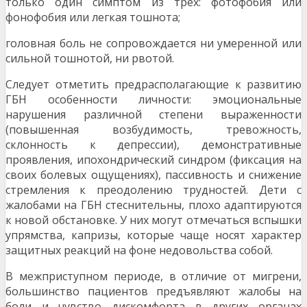
только один симптом из трех: фотофобия или
фонофобия или легкая тошнота;
головная боль не сопровождается ни умеренной или
сильной тошнотой, ни рвотой.
Следует отметить предрасполагающие к развитию
ГБН особенности личности: эмоциональные
нарушения различной степени выраженности
(повышенная возбу­димость, тревожность,
склонность к депрессии), демон­стративные
проявления, ипохондрический синдром (фиксация на
своих болевых ощущениях), пассивность и снижение
стремления к преодолению трудностей. Дети с
жалобами на ГБН стеснительны, плохо адаптируются
к новой обстановке. У них могут отмечаться вспышки
упрямства, капризы, которые чаще носят характер
за­щитных реакций на фоне недовольства собой.
В межприступном периоде, в отличие от мигрени,
большинство пациентов предъявляют жалобы на
боли и чувство дискомфорта в других органах