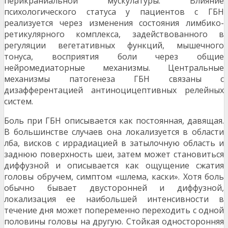
перикраниальной мускулатуры. Влияние
психологического статуса у пациентов с ГБН
реализуется через изменения состояния лимбико-
ретикулярного комплекса, задействованного в
регуляции вегетативных функций, мышечного
тонуса, восприятия боли через общие
нейромедиаторные механизмы. Центральные
механизмы патогенеза ГБН связаны с
дизафферентацией антиноцицептивных релейных
систем.
Боль при ГБН описывается как постоянная, давя­щая.
В большинстве случаев она локализуется в обла­сти
лба, висков с иррадиацией в затылочную область и
заднюю поверхность шеи, затем может становиться
диффузной и описывается как ощущение сжатия
головы обручем, симптом «шлема, каски». Хотя боль
обычно бывает двусторонней и диффузной,
локализация ее наибольшей интенсивности в
течение дня может по­переменно переходить с одной
половины головы на другую. Стойкая односторонняя