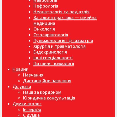
Неврологія
Нефрологія
Неонатологія та педіатрія
Загальна практика — сімейна
медицина
Онкологія
Отоларінгологія
Пульмонологія і фтизиатрія
Хірургія и травматологія
Ендокринологія
Інші спеціальності
Питання психології
Новини
Навчання
Дистанційне навчання
До уваги
Наші за кордоном
Юридична консультація
Думки вголос
Інтерв’ю
Є думка