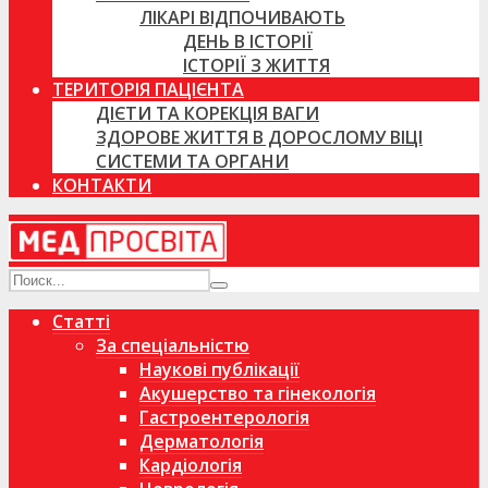
ЛІКАРІ ВІДПОЧИВАЮТЬ
ДЕНЬ В ІСТОРІЇ
ІСТОРІЇ З ЖИТТЯ
ТЕРИТОРІЯ ПАЦІЄНТА
ДІЄТИ ТА КОРЕКЦІЯ ВАГИ
ЗДОРОВЕ ЖИТТЯ В ДОРОСЛОМУ ВІЦІ
СИСТЕМИ ТА ОРГАНИ
КОНТАКТИ
Статті
За спеціальністю
Наукові публікації
Акушерство та гінекологія
Гастроентерологія
Дерматологія
Кардіологія