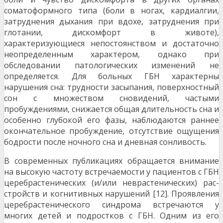
соматоформного типа (боли в ногах, кардиалгии,
затруднения дыхания при вдохе, затруднения при
глотании, дискомфорт в животе),
характеризующиеся непостоянством и достаточно
не­определенным характером, однако при
обследовании патологических изменений не
определяется. Для боль­ных ГБН характерны
нарушения сна: трудности засыпа­ния, поверхностный
сон с множеством сновидений, ча­стыми
пробуждениями, снижается общая длительность сна и
особенно глубокой его фазы, наблюдаются раннее
окончательное пробуждение, отсутствие ощущения
бод­рости после ночного сна и дневная сонливость.
В современных публикациях обращается внимание
на высокую частоту встречаемости у пациентов с ГБН
церебрастенических (и/или неврастенических) рас­
стройств и когнитивных нарушений [12]. Проявления
церебрастенического синдрома встречаются у
многих детей и подростков с ГБН. Одним из его