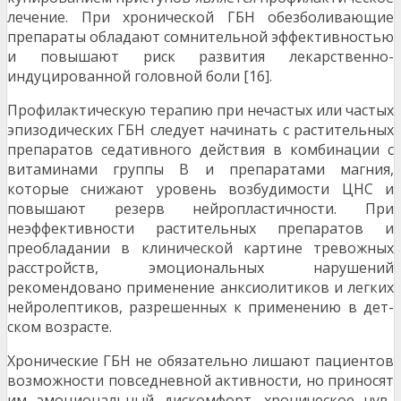
лече­ние. При хронической ГБН обезболивающие
препараты обладают сомнительной эффективностью
и повышают риск развития лекарственно-
индуцированной головной боли [16].
Профилактическую терапию при нечастых или ча­стых
эпизодических ГБН следует начинать с раститель­ных
препаратов седативного действия в комбинации с
витаминами группы В и препаратами магния,
которые снижают уровень возбудимости ЦНС и
повышают ре­зерв нейропластичности. При
неэффективности расти­тельных препаратов и
преобладании в клинической кар­тине тревожных
расстройств, эмоциональных нарушений
рекомендовано применение анксиолитиков и лег­ких
нейролептиков, разрешенных к применению в дет­
ском возрасте.
Хронические ГБН не обязательно лишают пациен­тов
возможности повседневной активности, но прино­сят
им эмоциональный дискомфорт, хроническое чув­