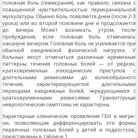
головная боль (гемикрания), как правило, связана с
повышенной чувстви­тельностью перикраниальной
мускулатуры. Обычно боль появляется днем (после 2-3
урока) или во второй половине дня и продолжается
до вечера. Может возни­кать утром, после
пробуждения, если головная боль от­мечалась
накануне вечером. Головная боль не усилива­ется при
обычной ежедневной физической нагрузке. У
больных могут отмечаться различные временные
пат­терны течения головных болей — от редких,
кратковре­менных эпизодических приступов с
длительными ре­миссиями до волнообразного
течения, характеризую­щегося длительными
периодами ежедневных болей, че­редующимися с
кратковременными ремиссиями. Транзиторные
неврологические симптомы не характерны.
Характерные клинические проявления ГБН и мигре­
ни, позволяющие дифференцировать эти формы
пер­вичных головных болей у детей и подростков,
представ­лены в таблице 1.