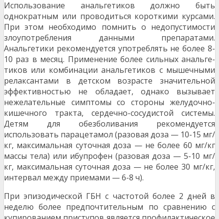
Использование анальгети­ков должно быть
однократным или проводиться корот­кими курсами.
При этом необходимо помнить о недопу­стимости
злоупотребления данными препаратами.
Анальгетики рекомендуется употреблять не более 8-
10 раз в месяц. Применение более сильных анальге­
тиков или комбинации анальгетиков с мышечными
ре­лаксантами в детском возрасте значительной
эффек­тивностью не обладает, однако вызывает
нежелатель­ные симптомы со стороны желудочно-
кишечного трак­та, сердечно-сосудистой системы.
Детям для обезбо­ливания рекомендуется
использовать парацетамол (ра­зовая доза — 10-15 мг/
кг, максимальная суточная доза — не более 60 мг/кг
массы тела) или ибупрофен (разовая доза — 5-10 мг/
кг, максимальная суточная доза — не бо­лее 30 мг/кг,
интервал между приемами — 6-8 ч).
При эпизодической ГБН с частотой более 2 дней в
неделю более предпочтительным по сравнению с
купи­рованием приступов является профилактическое