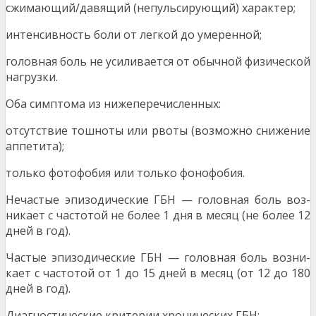
сжимающий/давящий (непульсирующий) характер;
интенсивность боли от легкой до умеренной;
головная боль не усиливается от обычной физиче­ской
нагрузки.
Оба симптома из нижеперечисленных:
отсутствие тошноты или рвоты (возможно сниже­ние
аппетита);
только фотофобия или только фонофобия.
Нечастые эпизодические ГБН — головная боль воз­
никает с частотой не более 1 дня в месяц (не более 12
дней в год).
Частые эпизодические ГБН — головная боль возни­
кает с частотой от 1 до 15 дней в месяц (от 12 до 180
дней в год).
Диагностические критерии хронических ГБН: