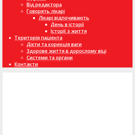
Від редактора
Говорять лікарі
Лікарі відпочивають
День в історії
Історії з життя
Територія пацієнта
Дієти та корекція ваги
Здорове життя в дорослому віці
Системи та органи
Контакти