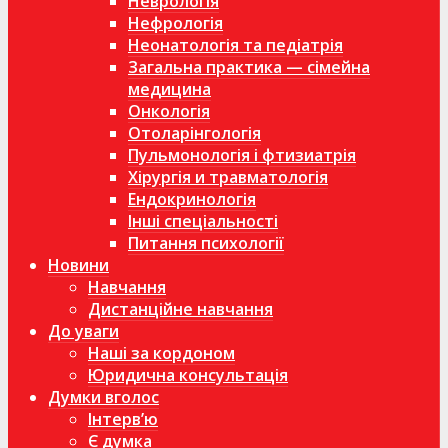
Неврологія
Нефрологія
Неонатологія та педіатрія
Загальна практика — сімейна
медицина
Онкологія
Отоларінгологія
Пульмонологія і фтизиатрія
Хірургія и травматологія
Ендокринологія
Інші спеціальності
Питання психології
Новини
Навчання
Дистанційне навчання
До уваги
Наші за кордоном
Юридична консультація
Думки вголос
Інтерв’ю
Є думка