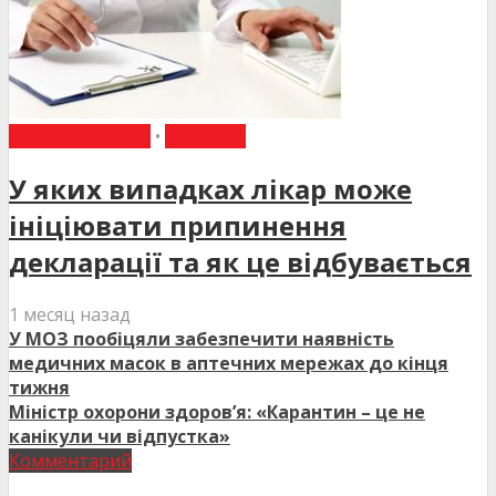
ВИБІР РЕДАКЦІЇ
•
НОВИНИ
У яких випадках лікар може
ініціювати припинення
декларації та як це відбувається
1 месяц назад
У МОЗ пообіцяли забезпечити наявність
медичних масок в аптечних мережах до кінця
тижня
Міністр охорони здоров’я: «Карантин – це не
канікули чи відпустка»
Комментарий