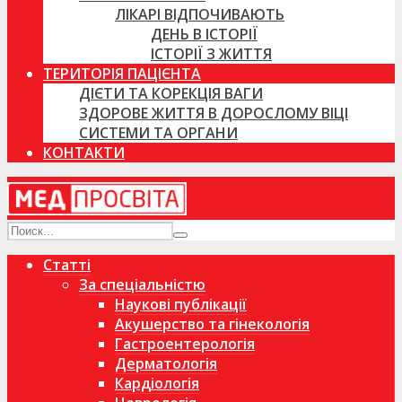
ЛІКАРІ ВІДПОЧИВАЮТЬ
ДЕНЬ В ІСТОРІЇ
ІСТОРІЇ З ЖИТТЯ
ТЕРИТОРІЯ ПАЦІЄНТА
ДІЄТИ ТА КОРЕКЦІЯ ВАГИ
ЗДОРОВЕ ЖИТТЯ В ДОРОСЛОМУ ВІЦІ
СИСТЕМИ ТА ОРГАНИ
КОНТАКТИ
Статті
За спеціальністю
Наукові публікації
Акушерство та гінекологія
Гастроентерологія
Дерматологія
Кардіологія