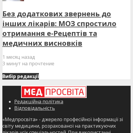
Без додаткових звернень до
інших лікарів: МОЗ спростило
отримання е-Рецептів та
медичних висновків
1 месяц назад
3 минут на прочтение
Вибір редакції
Редакційна політика
Відповідальність
«Медпросвіта» - джерело професійної інформації зі
світу медицини, розрахованої на практикуючих
лікарів усіх спеціальностей. При використанні