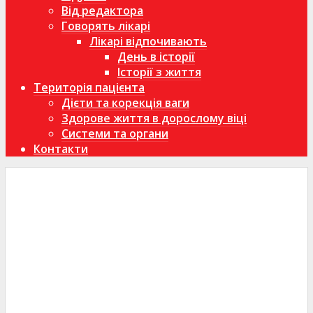
Від редактора
Говорять лікарі
Лікарі відпочивають
День в історії
Історії з життя
Територія пацієнта
Дієти та корекція ваги
Здорове життя в дорослому віці
Системи та органи
Контакти