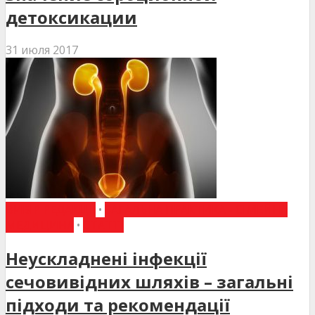
детоксикации
31 июля 2017
ВИБІР РЕДАКЦІЇ
•
ЗАГАЛЬНА ПРАКТИКА - СІМЕЙНА
МЕДИЦИНА
•
СТАТТІ
Неускладнені інфекції
сечовивідних шляхів – загальні
підходи та рекомендації