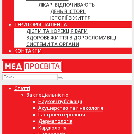
ЛІКАРІ ВІДПОЧИВАЮТЬ
ДЕНЬ В ІСТОРІЇ
ІСТОРІЇ З ЖИТТЯ
ТЕРИТОРІЯ ПАЦІЄНТА
ДІЄТИ ТА КОРЕКЦІЯ ВАГИ
ЗДОРОВЕ ЖИТТЯ В ДОРОСЛОМУ ВІЦІ
СИСТЕМИ ТА ОРГАНИ
КОНТАКТИ
Статті
За спеціальністю
Наукові публікації
Акушерство та гінекологія
Гастроентерологія
Дерматологія
Кардіологія