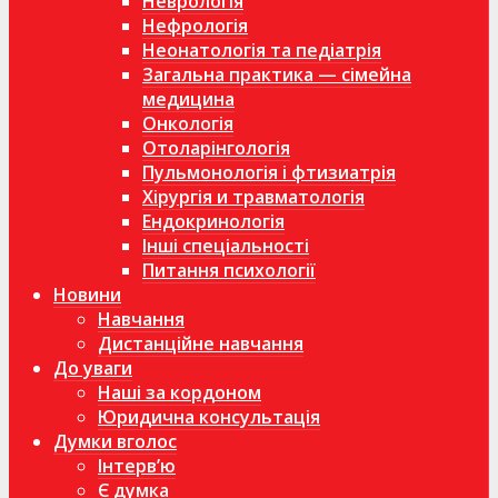
Неврологія
Нефрологія
Неонатологія та педіатрія
Загальна практика — сімейна
медицина
Онкологія
Отоларінгологія
Пульмонологія і фтизиатрія
Хірургія и травматологія
Ендокринологія
Інші спеціальності
Питання психології
Новини
Навчання
Дистанційне навчання
До уваги
Наші за кордоном
Юридична консультація
Думки вголос
Інтерв’ю
Є думка