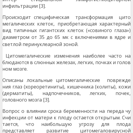
инфильтрации [3].
Происходит специфическая трансформация цито
мегалических клеток, приобретающая характерный
вид типичных гигантских клеток («совиного глаза»)
диаме
тром от 35 до 65 мк с включениями в ядре и
светлой пе
ринуклеарной зоной.
Цитомегалические изменения наиболее часто на
блюдаются в слюнных железах, легких, почках и голов
ном мозге.
Описаны локальные цитомегалические поврежде
ния глаз (хореоретиниты), кишечника (колиты), кожи
(дерматиты), надпочечников, легких, почек,
головного мозга [3].
Вопрос о влиянии срока беременности на переда чу
инфекции от матери к плоду остается открытым. Счи
тается, что наибольшую угрозу для плода
представляет развитие цитомегаловирусной