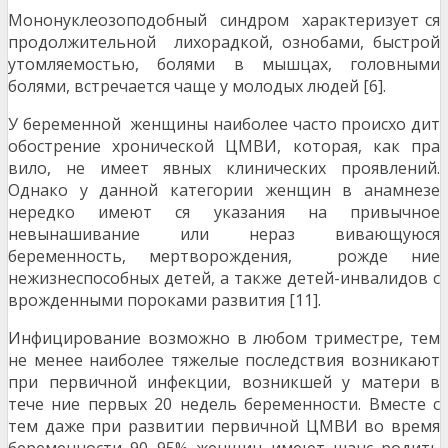
Мононуклеозоподобный синдром характеризует ся
продолжительной лихорадкой, ознобами, быстрой
утомляемостью, болями в мышцах, головными
болями, встречается чаще у молодых людей [6].
У беременной женщины наиболее часто происхо дит
обострение хронической ЦМВИ, которая, как пра
вило, не имеет явных клинических проявлений.
Однако у данной категории женщин в анамнезе
нередко имеют ся указания на привычное
невынашивание или нераз вивающуюся
беременность, мертворождения, рожде ние
нежизнеспособных детей, а также детей-инвалидов с
врожденными пороками развития [11].
Инфицирование возможно в любом триместре, тем
не менее наиболее тяжелые последствия возникают
при первичной инфекции, возникшей у матери в
тече ние первых 20 недель беременности. Вместе с
тем даже при развитии первичной ЦМВИ во время