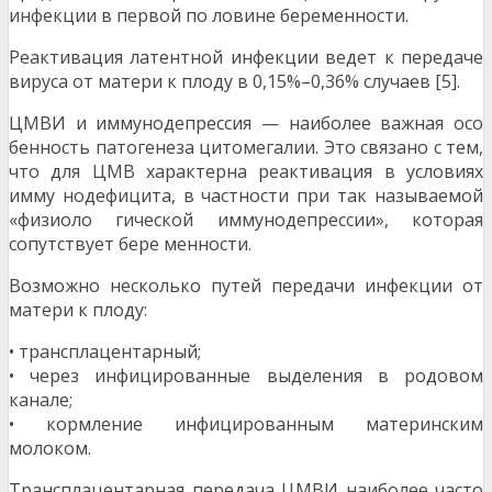
инфекции в первой по ловине беременности.
Реактивация латентной инфекции ведет к передаче
вируса от матери к плоду в 0,15%–0,36% случаев [5].
ЦМВИ и иммунодепрессия — наиболее важная осо
бенность патогенеза цитомегалии. Это связано с тем,
что для ЦМВ характерна реактивация в условиях
имму нодефицита, в частности при так называемой
«физиоло гической иммунодепрессии», которая
сопутствует бере менности.
Возможно несколько путей передачи инфекции от
матери к плоду:
• трансплацентарный;
• через инфицированные выделения в родовом
канале;
• кормление инфицированным материнским
молоком.
Трансплацентарная передача ЦМВИ наиболее часто