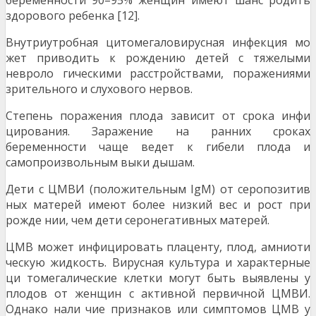
беременности 90–95% женщин имеют шанс родить
здорового ребенка [12].
Внутриутробная цитомегаловирусная инфекция мо
жет приводить к рождению детей с тяжелыми
невроло гическими расстройствами, поражениями
зрительного и слухового нервов.
Степень поражения плода зависит от срока инфи
цирования. Заражение на ранних сроках
беременности чаще ведет к гибели плода и
самопроизвольным выки дышам.
Дети с ЦМВИ (положительным IgM) от серопозитив
ных матерей имеют более низкий вес и рост при
рожде нии, чем дети серонегативных матерей.
ЦМВ может инфицировать плаценту, плод, амниоти
ческую жидкость. Вирусная культура и характерные
ци томегалические клетки могут быть выявлены у
плодов от женщин с активной первичной ЦМВИ.
Однако нали чие признаков или симптомов ЦМВ у