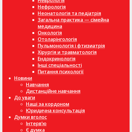
Неврологія
Нефрологія
Неонатологія та педіатрія
Загальна практика — сімейна
медицина
Онкологія
Отоларінгологія
Пульмонологія і фтизиатрія
Хірургія и травматологія
Ендокринологія
Інші спеціальності
Питання психології
Новини
Навчання
Дистанційне навчання
До уваги
Наші за кордоном
Юридична консультація
Думки вголос
Інтерв’ю
Є думка