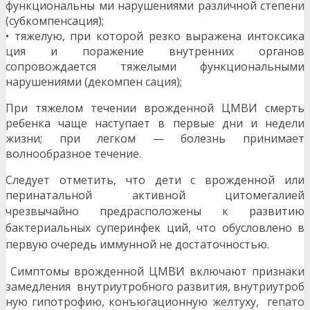
функциональны ми нарушениями различной степени
(субкомпенсация);
• тяжелую, при которой резко выражена интоксика
ция и поражение внутренних органов
сопровождается тяжелыми функциональными
нарушениями (декомпен сация);
При тяжелом течении врожденной ЦМВИ смерть
ребенка чаще наступает в первые дни и недели
жизни; при легком — болезнь принимает
волнообразное течение.
Следует отметить, что дети с врожденной или
перинатальной активной цитомегалией
чрезвычайно пред
расположены к развитию
бактериальных суперинфек ций, что обусловлено в
первую очередь иммунной не достаточностью.
Симптомы врожденной ЦМВИ включают признаки
замедления внутриутробного развития, внутриутроб
ную гипотрофию, конъюгационную желтуху, гепато