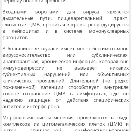
периоду половой зрелости.
Входными воротами для вируса являются
дыхательные пути, пищеварительный тракт,
слизистые. ЦМВ, проникая в кровь, репродуцируется
в лейкоцитах и в системе мононуклеарных
фагоцитов.
В большинстве случаев имеет место бессимптомное
вирусоносительство или субклиническая,
инаппарантная, хроническая инфекция, которая вне
иммунодепрессии не вызывает никаких
субъективных нарушений или объективных
клинических проявлений. Длительной (не редко
пожизненной) латенции способствует внутрикле
точное сохранение ЦМВ в лимфоцитах, где он
надежно защищен от действия специфических
антител и интерфе рона.
Морфологические изменения проявляются в виде
комплексов из цитомегалических клеток (ЦМК) и
интер стициальной лимфогистиоцитарной