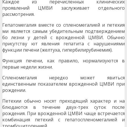
Каждое из перечисленных клинических
проявлений ЦМВИ заслуживает отдельного
рассмотрения.
Гепатомегалия вместе со спленомегалией и петехия
ми является самым убедительным подтверждением
бо лезни у детей с врожденной ЦМВИ. Обычно
присутству ют явления гепатита с нарушениями
функции печени (желтуха, гипербилирубинемия).
Функция печени, как правило, нормализуются в
первые недели жизни.
Спленомегалия нередко может явиться
единственным показателем врожденной ЦМВИ при
рождении.
Петехии обычно носят преходящий характер и на
блюдаются в течение двух-трех суток после
рождения. При врожденной ЦМВИ чаще встречается
комбинация петехий с гепатоспленомегалией и
тромбоцитопенией.