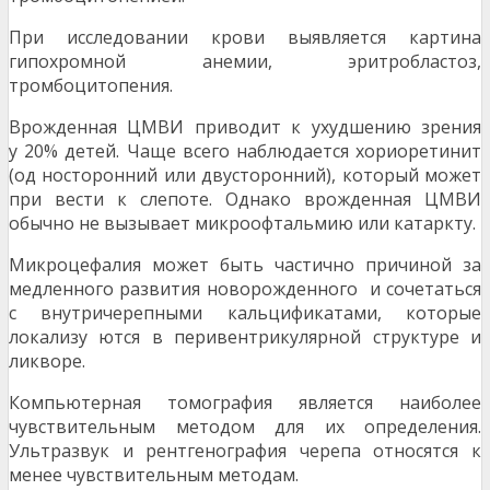
При исследовании крови выявляется картина
гипохромной анемии, эритробластоз,
тромбоцитопения.
Врожденная ЦМВИ приводит к ухудшению зрения
у 20% детей. Чаще всего наблюдается хориоретинит
(од носторонний или двусторонний), который может
при вести к слепоте. Однако врожденная ЦМВИ
обычно не вызывает микроофтальмию или катаркту.
Микроцефалия может быть частично причиной за
медленного развития новорожденного и сочетаться
с внутричерепными кальцификатами, которые
локализу ются в перивентрикулярной структуре и
ликворе.
Компьютерная томография является наиболее
чувствительным методом для их определения.
Ультразвук и рентгенография черепа относятся к
менее чувствительным методам.