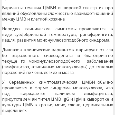
Варианты течения ЦМВИ и широкий спектр их про
явлений обусловлены сложностью взаимоотношений
между ЦМВ и клеткой хозяина.
Нередко клинические симптомы проявляются в
виде субфебрильной температуры, ринофарингита,
кашля, развития мононуклеозоподобного синдрома.
Диапазон клинических вариантов варьирует от сла
бо выраженного сиалоаденита и благоприятно
текуще го мононуклеозоподобного заболевания
(лимфоцитоз, атипичные мононуклеары) до тяжелых
поражений пе чени, легких и мозга.
У беременных симптоматическая ЦМВИ обычно
проявляется в форме синдрома мононуклеоза, что
под тверждается наличием лимфоцитоза,
присутствием ан тител ЦМВ IgG и IgM в сыворотке и
культуры ЦМВ в кро ви, моче, слюне, цервикальных
выделениях.