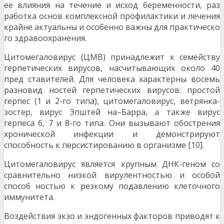
ее влияния на течение и исход беременности, раз
работка основ комплексной профилактики и лечения
крайне актуальны и особенно важны для практическо
го здравоохранения.
Цитомегаловирус (ЦМВ) принадлежит к семейству
герпетических вирусов, насчитывающих около 40
пред ставителей. Для человека характерны восемь
разновид ностей герпетических вирусов: простой
герпес (1 и 2-го типа), цитомегаловирус, ветрянка-
зостер, вирус Эпштей на–Барра, а также вирус
герпеса 6, 7 и 8-го типа. Они вызывают обострения
хронической инфекции и демонстрируют
способность к персистированию в организме [10].
Цитомегаловирус является крупным ДНК-геном со
сравнительно низкой вирулентностью и особой
способ ностью к резкому подавлению клеточного
иммунитета.
Воздействия экзо и эндогенных факторов приводят к