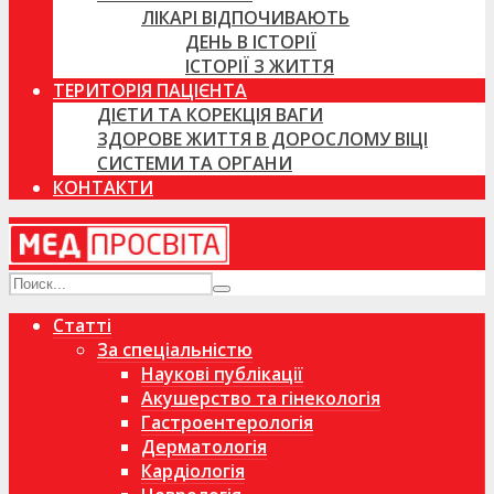
ЛІКАРІ ВІДПОЧИВАЮТЬ
ДЕНЬ В ІСТОРІЇ
ІСТОРІЇ З ЖИТТЯ
ТЕРИТОРІЯ ПАЦІЄНТА
ДІЄТИ ТА КОРЕКЦІЯ ВАГИ
ЗДОРОВЕ ЖИТТЯ В ДОРОСЛОМУ ВІЦІ
СИСТЕМИ ТА ОРГАНИ
КОНТАКТИ
Статті
За спеціальністю
Наукові публікації
Акушерство та гінекологія
Гастроентерологія
Дерматологія
Кардіологія