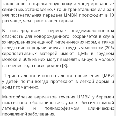
также через поврежденную кожу и мацерированные
слизистые. Установлено, что интранатальная или ран
няя постнатальная передача ЦМВИ происходит в 10
раз чаще, чем трансплацентарная.
В послеродовом периоде эпидемиологическая
опасность для новорожденного сохраняется в случа
ях нарушения женщиной гигиенических норм, а также
вследствие передачи вируса с грудным молоком (20%
серопозитивных матерей имеют ЦМВ в грудном
молоке
и 30% из них могут выделять вирус в молоко
в течение года после родов) [8].
Перинатальные и постнатальные проявления ЦМВИ
у детей почти всегда протекают в легкой форме и
асим птоматично.
Многообразие вариантов течения ЦМВИ у беремен
ных связано в большинстве случаев с бессимптомной
латенцией и полиморфизмом клинических
проявлений заболевания.