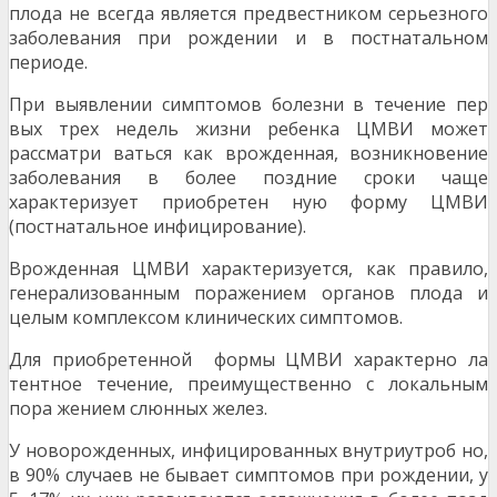
плода не всегда является предвестником серьезного
заболевания при рождении и в постнатальном
периоде.
При выявлении симптомов болезни в течение пер
вых трех недель жизни ребенка ЦМВИ может
рассматри ваться как врожденная, возникновение
заболевания в более поздние сроки чаще
характеризует приобретен ную форму ЦМВИ
(постнатальное инфицирование).
Врожденная ЦМВИ характеризуется, как правило,
генерализованным поражением органов плода и
целым комплексом клинических симптомов.
Для приобретенной формы ЦМВИ характерно ла
тентное течение, преимущественно с локальным
пора жением слюнных желез.
У новорожденных, инфицированных внутриутроб но,
в 90% случаев не бывает симптомов при рождении, у