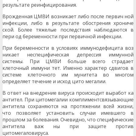
результате реинфицирования.
Врожденная ЦМВИ возникает либо после первич ной
инфекции, либо в результате обострения хрониче
ской. Более тяжелые последствия наблюдаются в
пери од беременности при первичной инфекции.
При беременности в условиях иммунодефицита воз
никает неспецифическая депрессия иммунной
системы. При ЦМВИ больше всего страдает
клеточный иммуни тет. Именно характер сдвигов в
системе клеточного им мунитета во многом
определяет течение и исход цито мегалии.
В ответ на внедрение вируса происходит выработ ка
антител. При цитомегалии комплиментсвязывающие
антитела сохраняются на протяжении всей жизни,
что позволяет установить случаи имевшего в
прошлом за болевания. Очевидно, что специфические
антитела важ ны при защите против
цитомегаловируса.