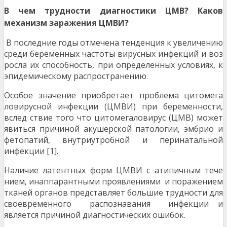
В чем трудности диагностики ЦМВ? Каков
механизм заражения ЦМВИ?
В последние годы отмечена тенденция к увеличению
среди беременных частоты вирусных инфекций и воз
росла их способность, при определенных условиях, к
эпидемическому распространению.
Особое значение приобретает проблема цитомега
ловирусной инфекции (ЦМВИ) при беременности,
вслед ствие того что цитомегаловирус (ЦМВ) может
явиться причиной акушерской патологии, эмбрио и
фетопатий, внутриутробной и перинатальной
инфекции [1].
Наличие латентных форм ЦМВИ с атипичным тече
нием, инаппарантными проявлениями и поражением
тканей органов представляет большие трудности для
своевременного распознавания инфекции и
является причиной диагностических ошибок.