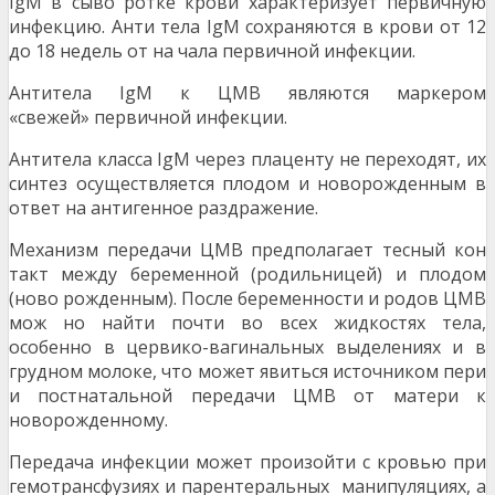
IgМ в сыво ротке крови характеризует первичную
инфекцию. Анти тела IgМ сохраняются в крови от 12
до 18 недель от на чала первичной инфекции.
Антитела IgM к ЦМВ являются маркером
«свежей» первичной инфекции.
Антитела класса IgM через плаценту не переходят, их
синтез осуществляется плодом и новорожденным в
ответ на антигенное раздражение.
Механизм передачи ЦМВ предполагает тесный кон
такт между беременной (родильницей) и плодом
(ново рожденным). После беременности и родов ЦМВ
мож но найти почти во всех жидкостях тела,
особенно в цервико-вагинальных выделениях и в
грудном молоке, что может явиться источником пери
и постнатальной передачи ЦМВ от матери к
новорожденному.
Передача инфекции может произойти с кровью при
гемотрансфузиях и парентеральных манипуляциях, а