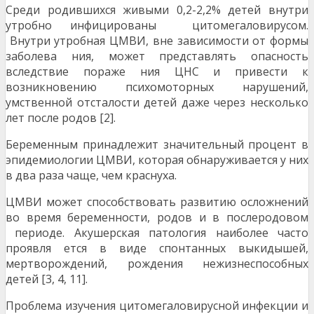
Среди родившихся живыми 0,2-2,2% детей внутри
утробно инфицированы цитомегаловирусом.
Внутри утробная ЦМВИ, вне зависимости от формы
заболева ния, может представлять опасность
вследствие пораже ния ЦНС и привести к
возникновению психомоторных нарушений,
умственной отсталости детей даже через несколько
лет после родов [2].
Беременным принадлежит значительный процент в
эпидемиологии ЦМВИ, которая обнаруживается у них
в два раза чаще, чем краснуха.
ЦМВИ может способствовать развитию осложнений
во время беременности, родов и в послеродовом
периоде. Акушерская патология наиболее часто
проявля ется в виде спонтанных выкидышей,
мертворождений, рождения нежизнеспособных
детей [3, 4, 11].
Проблема изучения цитомегаловирусной инфекции и