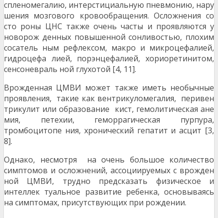
спленомегалию, интерстициальную пневмонию, нару
шения мозгового кровообращения. Осложнения со
сто роны ЦНС также очень часты и проявляются у
новорож денных повышенной сонливостью, плохим
сосатель ным рефлексом, макро и микроцефалией,
гидроцефа лией, порэнцефалией, хориоретинитом,
сенсоневраль ной глухотой [4, 11].
Врожденная ЦМВИ может также иметь необычные
проявления, такие как вентрикуломегалия, перивен
трикулит или образование кист, гемолитическая ане
мия, петехии, геморрагическая пурпура,
тромбоцитопе ния, хронический гепатит и асцит [3,
8].
Однако, несмотря на очень большое количество
симптомов и осложнений, ассоциируемых с врожден
ной ЦМВИ, трудно предсказать физическое и
интеллек туальное развитие ребенка, основываясь
на симптомах, присутствующих при рождении.