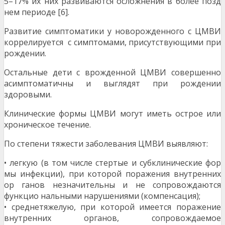
5–17% их них развиваются осложнения в более позд
нем периоде [6].
Развитие симптоматики у новорожденного с ЦМВИ
коррелируется с симптомами, присутствующими при
рождении.
Остальные дети с врожденной ЦМВИ совершенно
асимптоматичны и выглядят при рождении
здоровыми.
Клинические формы ЦМВИ могут иметь острое или
хроническое течение.
По степени тяжести заболевания ЦМВИ выявляют:
• легкую (в том числе стертые и субклинические фор
мы инфекции), при которой поражения внутренних
ор ганов незначительны и не сопровождаются
функцио нальными нарушениями (компенсация);
• среднетяжелую, при которой имеется поражение
внутренних органов, сопровождаемое