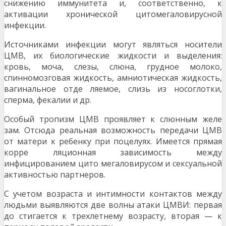
снижению иммунитета и, соответственно, к
активации хронической цитомегаловирусной
инфекции.
Источниками инфекции могут являться носители
ЦМВ, их биологические жидкости и выделения:
кровь, моча, слезы, слюна, грудное молоко,
спинномозговая жидкость, амниотическая жидкость,
вагинальное отде ляемое, слизь из носоглотки,
сперма, фекалии и др.
Особый тропизм ЦМВ проявляет к слюнным желе
зам. Отсюда реальная возможность передачи ЦМВ
от матери к ребенку при поцелуях. Имеется прямая
корре ляционная зависимость между
инфицированием цито мегаловирусом и сексуальной
активностью партнеров.
С учетом возраста и интимности контактов между
людьми выявляются две волны атаки ЦМВИ: первая
до стигается к трехлетнему возрасту, вторая — к