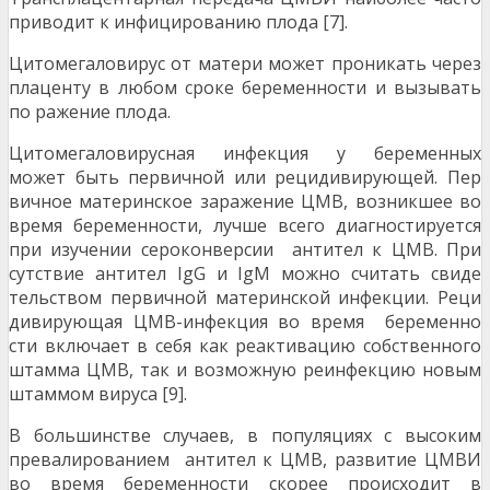
приводит к инфицированию плода [7].
Цитомегаловирус от матери может проникать через
плаценту в любом сроке беременности и вызывать
по ражение плода.
Цитомегаловирусная инфекция у беременных
может быть первичной или рецидивирующей. Пер
вичное материнское заражение ЦМВ, возникшее во
время беременности, лучше всего диагностируется
при изучении сероконверсии антител к ЦМВ. При
сутствие антител IgG и IgM можно считать свиде
тельством первичной материнской инфекции. Реци
дивирующая ЦМВ-инфекция во время беременно
сти включает в себя как реактивацию собственного
штамма ЦМВ, так и возможную реинфекцию новым
штаммом вируса [9].
В большинстве случаев, в популяциях с высоким
превалированием антител к ЦМВ, развитие ЦМВИ
во время беременности скорее происходит в