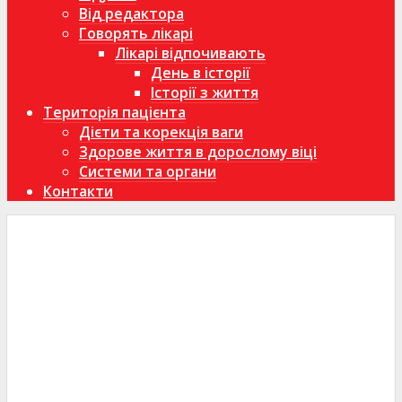
Від редактора
Говорять лікарі
Лікарі відпочивають
День в історії
Історії з життя
Територія пацієнта
Дієти та корекція ваги
Здорове життя в дорослому віці
Системи та органи
Контакти