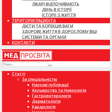
ЛІКАРІ ВІДПОЧИВАЮТЬ
ДЕНЬ В ІСТОРІЇ
ІСТОРІЇ З ЖИТТЯ
ТЕРИТОРІЯ ПАЦІЄНТА
ДІЄТИ ТА КОРЕКЦІЯ ВАГИ
ЗДОРОВЕ ЖИТТЯ В ДОРОСЛОМУ ВІЦІ
СИСТЕМИ ТА ОРГАНИ
КОНТАКТИ
Статті
За спеціальністю
Наукові публікації
Акушерство та гінекологія
Гастроентерологія
Дерматологія
Кардіологія