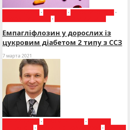
ВИБІР РЕДАКЦІЇ
•
ДО УВАГИ
•
ЕНДОКРИНОЛОГІЯ
•
НАУКОВІ ПУБЛІКАЦІЇ
•
НОВИНИ МЕДИЦИНИ
Емпагліфлозин у дорослих із
цукровим діабетом 2 типу з ССЗ
7 марта 2021
ВИБІР РЕДАКЦІЇ
•
ГОВОРЯТЬ ЛІКАРІ
•
ІНТЕРВ'Ю
СПЕЦІАЛІСТА
•
НИРКИ ТА СЕЧОВИЙ МІХУР
•
НОВИНИ