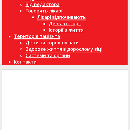
Від редактора
Говорять лікарі
Лікарі відпочивають
День в історії
Історії з життя
Територія пацієнта
Дієти та корекція ваги
Здорове життя в дорослому віці
Системи та органи
Контакти