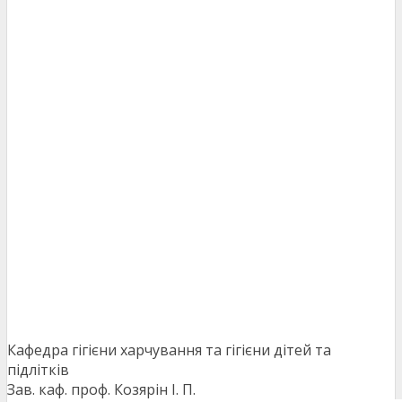
Кафедра гігієни харчування та гігієни дітей та
підлітків
Зав. каф. проф. Козярін І. П.