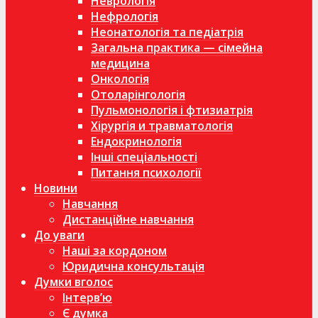
Неврологія
Нефрологія
Неонатологія та педіатрія
Загальна практика — сімейна
медицина
Онкологія
Отоларінгологія
Пульмонологія і фтизиатрія
Хірургія и травматологія
Ендокринологія
Інші спеціальності
Питання психології
Новини
Навчання
Дистанційне навчання
До уваги
Наші за кордоном
Юридична консультація
Думки вголос
Інтерв’ю
Є думка