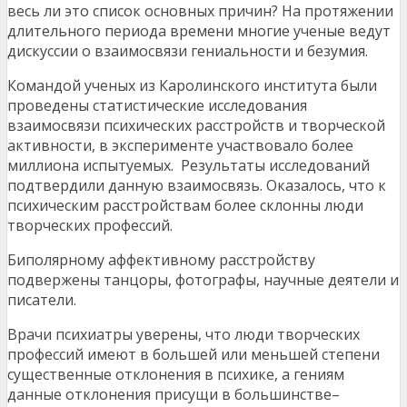
весь ли это список основных причин? На протяжении
длительного периода времени многие ученые ведут
дискуссии о взаимосвязи гениальности и безумия.
Командой ученых из Каролинского института были
проведены статистические исследования
взаимосвязи психических расстройств и творческой
активности, в эксперименте участвовало более
миллиона испытуемых. Результаты исследований
подтвердили данную взаимосвязь. Оказалось, что к
психическим расстройствам более склонны люди
творческих профессий.
Биполярному аффективному расстройству
подвержены танцоры, фотографы, научные деятели и
писатели.
Врачи психиатры уверены, что люди творческих
профессий имеют в большей или меньшей степени
существенные отклонения в психике, а гениям
данные отклонения присущи в большинстве–