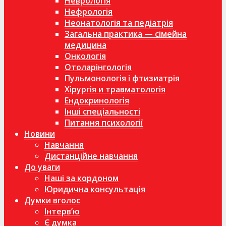
Неврологія
Нефрологія
Неонатологія та педіатрія
Загальна практика — сімейна
медицина
Онкологія
Отоларінгологія
Пульмонологія і фтизиатрія
Хірургія и травматологія
Ендокринологія
Інші спеціальності
Питання психології
Новини
Навчання
Дистанційне навчання
До уваги
Наші за кордоном
Юридична консультація
Думки вголос
Інтерв’ю
Є думка