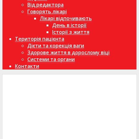
Від редактора
Говорять лікарі
Лікарі відпочивають
День в історії
Історії з життя
Територія пацієнта
Дієти та корекція ваги
Здорове життя в дорослому віці
Системи та органи
Контакти