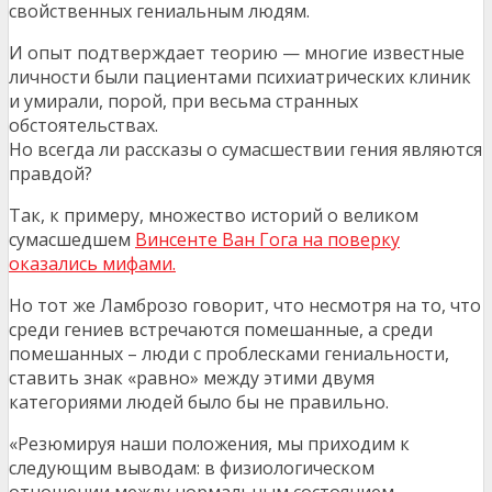
свойственных гениальным людям.
И опыт подтверждает теорию — многие известные
личности были пациентами психиатрических клиник
и умирали, порой, при весьма странных
обстоятельствах.
Но всегда ли рассказы о сумасшествии гения являются
правдой?
Так, к примеру, множество историй о великом
сумасшедшем
Винсенте Ван Гога на поверку
оказались мифами.
Но тот же Ламброзо говорит, что несмотря на то, что
среди гениев встречаются помешанные, а среди
помешанных – люди с проблесками гениальности,
ставить знак «равно» между этими двумя
категориями людей было бы не правильно.
«Резюмируя наши положения, мы приходим к
следующим выводам: в физиологическом