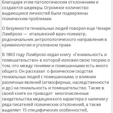
благодаря этим патологическим отклонениям и
создаются шедевры. Огромное количество
выдающихся личностей были подвержены
психическим проблемам.
О безумности гениальных людей говорил еще Чезаре
Ламброзо — итальянский врач-психиатр,
родоначальник антропологического направления в
криминологии и уголовном праве.
В 1863 году Ломброзо издал книгу «Гениальность и
помешательство» в которой изложил свою теорию о
том, что между гениями и помешанными есть много
общего. Он рассказал о физическом сходстве
гениальных людей с помешанными, о влиянии
различных явлений (атмосферных, наследственности
и др.) на гениальность и помешательство. Также в
своей книге он приводит многочисленные
свидетельства медицинского характера о наличии у
ряда писателей психических отклонений, а также
выделяет 15 специфических особенностей,