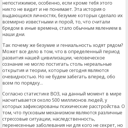
непостижимое, особенно, если кроме тебя этого
никто не видит и не понимает. Эта история о
выдающихся личностях, безумие которых сделало их
всемирно известными и порой, то, что считали
бредом в иные времена, стало обычным явлением в
наши дни.
Так почему же безумие и гениальность ходят рядом?
Может все дело в том, что в определенный период
развития нашей цивилизации, человеческое
сознание не могло постигать столь нереальные
открытия и теории, которые сегодня являются
очевидностью. Но не будем забегать вперед, обо
всем по порядку…
Согласно статистике ВОЗ, на данный момент в мире
насчитывается около 500 миллионов людей, у
которых зафиксированы психические расстройства. О
том, что пусковым механизмом являются различные
стрессовые ситуации, наследственность,
перенесенные заболевания ни для кого не секрет, но