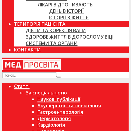
ЛІКАРІ ВІДПОЧИВАЮТЬ
ДЕНЬ В ІСТОРІЇ
ІСТОРІЇ З ЖИТТЯ
ТЕРИТОРІЯ ПАЦІЄНТА
ДІЄТИ ТА КОРЕКЦІЯ ВАГИ
ЗДОРОВЕ ЖИТТЯ В ДОРОСЛОМУ ВІЦІ
СИСТЕМИ ТА ОРГАНИ
КОНТАКТИ
Статті
За спеціальністю
Наукові публікації
Акушерство та гінекологія
Гастроентерологія
Дерматологія
Кардіологія