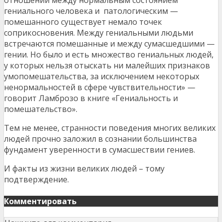
отношении между нормальным состоянием
гениального человека и патологическим —
помешанного существует немало точек
соприкосновения. Между гениальными людьми
встречаются помешанные и между сумасшедшими —
гении. Но было и есть множество гениальных людей,
у которых нельзя отыскать ни малейших признаков
умопомешательства, за исключением некоторых
ненормальностей в сфере чувствительности» —
говорит Ламброзо в книге «Гениальность и
помешательство».
Тем не менее, странности поведения многих великих
людей прочно заложил в сознании большинства
фундамент уверенности в сумасшествии гениев.
И факты из жизни великих людей – тому
подтверждение.
Комментировать