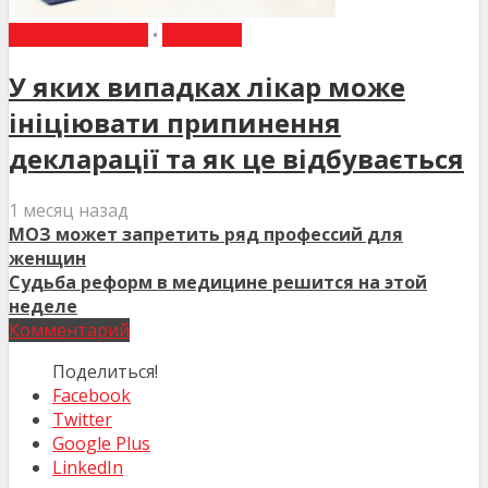
ВИБІР РЕДАКЦІЇ
•
НОВИНИ
У яких випадках лікар може
ініціювати припинення
декларації та як це відбувається
1 месяц назад
МОЗ может запретить ряд профессий для
женщин
Судьба реформ в медицине решится на этой
неделе
Комментарий
Поделиться!
Facebook
Twitter
Google Plus
LinkedIn