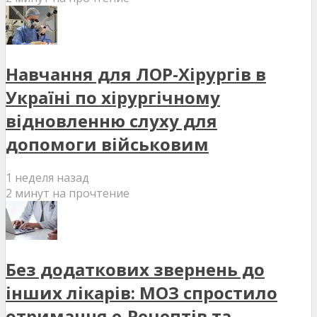
Навчання для ЛОР-Хірургів в
Україні по хірургічному
відновленню слуху для
допомоги військовим
1 неделя назад
2 минут на прочтение
Без додаткових звернень до
інших лікарів: МОЗ спростило
отримання е-Рецептів та