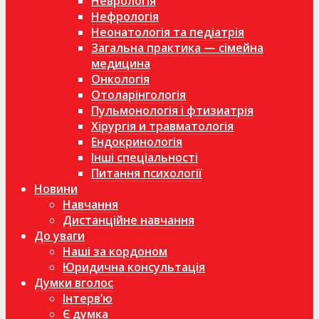
Неврологія
Нефрологія
Неонатологія та педіатрія
Загальна практика — сімейна
медицина
Онкологія
Отоларінгологія
Пульмонологія і фтизиатрія
Хірургія и травматологія
Ендокринологія
Інші спеціальності
Питання психології
Новини
Навчання
Дистанційне навчання
До уваги
Наші за кордоном
Юридична консультація
Думки вголос
Інтерв’ю
Є думка