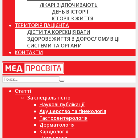
ЛІКАРІ ВІДПОЧИВАЮТЬ
ДЕНЬ В ІСТОРІЇ
ІСТОРІЇ З ЖИТТЯ
ТЕРИТОРІЯ ПАЦІЄНТА
ДІЄТИ ТА КОРЕКЦІЯ ВАГИ
ЗДОРОВЕ ЖИТТЯ В ДОРОСЛОМУ ВІЦІ
СИСТЕМИ ТА ОРГАНИ
КОНТАКТИ
Статті
За спеціальністю
Наукові публікації
Акушерство та гінекологія
Гастроентерологія
Дерматологія
Кардіологія