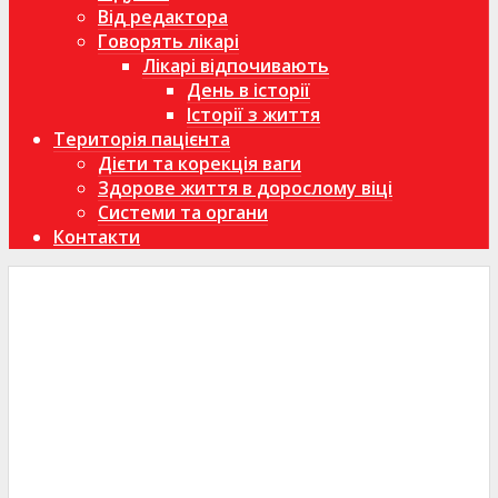
Від редактора
Говорять лікарі
Лікарі відпочивають
День в історії
Історії з життя
Територія пацієнта
Дієти та корекція ваги
Здорове життя в дорослому віці
Системи та органи
Контакти