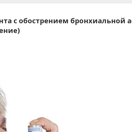
та с обострением бронхиальной 
ение)