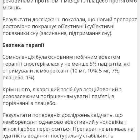
речовинами протягом 1 місяця і з плацебо протягом 6
місяців.
Результати досліджень показали, що новий препарат
достовірно покращує об’єктивні і суб’єктивні
показники сну (засинання, підтримання сну).
Безпека терапії
Сомноленція була основним побічним ефектом
терапії і спостерігалася у не менше 5% пацієнтів, які
отримували лемборексант (10 мг, 10%; 5 мг, 7%;
плацебо, 1%).
Крім цього, лікарський засіб був асоційований з
дозозалежним погіршенням уваги і пам’яті, в
порівнянні з плацебо.
Результати попередніх досліджень свідчать, що
лемборексант однаково ефективний у чоловіків і
жінок і добре переноситься. Препарат не впливає на
здатність водіння і постуральну стабільність.