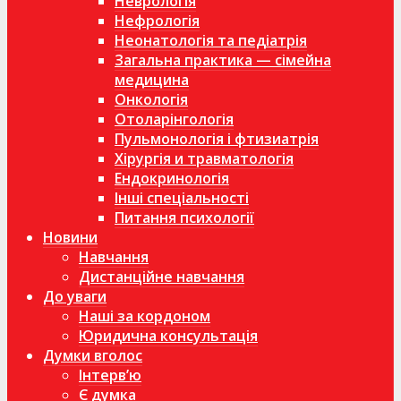
Неврологія
Нефрологія
Неонатологія та педіатрія
Загальна практика — сімейна
медицина
Онкологія
Отоларінгологія
Пульмонологія і фтизиатрія
Хірургія и травматологія
Ендокринологія
Інші спеціальності
Питання психології
Новини
Навчання
Дистанційне навчання
До уваги
Наші за кордоном
Юридична консультація
Думки вголос
Інтерв’ю
Є думка