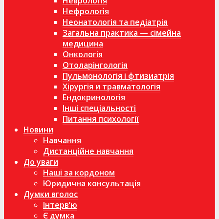
Неврологія
Нефрологія
Неонатологія та педіатрія
Загальна практика — сімейна
медицина
Онкологія
Отоларінгологія
Пульмонологія і фтизиатрія
Хірургія и травматологія
Ендокринологія
Інші спеціальності
Питання психології
Новини
Навчання
Дистанційне навчання
До уваги
Наші за кордоном
Юридична консультація
Думки вголос
Інтерв’ю
Є думка