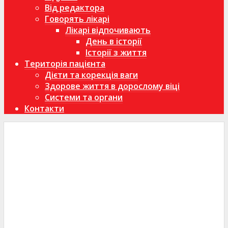
Від редактора
Говорять лікарі
Лікарі відпочивають
День в історії
Історії з життя
Територія пацієнта
Дієти та корекція ваги
Здорове життя в дорослому віці
Системи та органи
Контакти