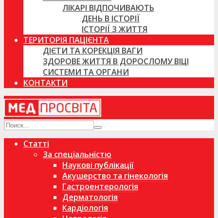
ЛІКАРІ ВІДПОЧИВАЮТЬ
ДЕНЬ В ІСТОРІЇ
ІСТОРІЇ З ЖИТТЯ
ТЕРИТОРІЯ ПАЦІЄНТА
ДІЄТИ ТА КОРЕКЦІЯ ВАГИ
ЗДОРОВЕ ЖИТТЯ В ДОРОСЛОМУ ВІЦІ
СИСТЕМИ ТА ОРГАНИ
КОНТАКТИ
Статті
За спеціальністю
Наукові публікації
Акушерство та гінекологія
Гастроентерологія
Дерматологія
Кардіологія