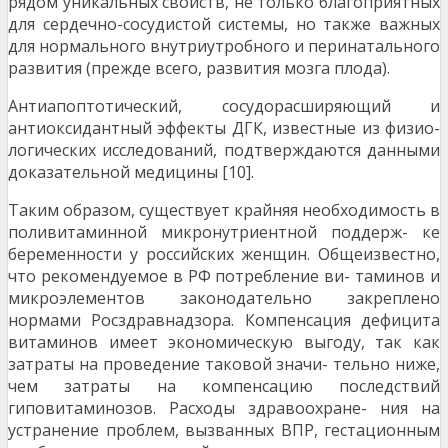
рядом уникальных свойств, не только благоприятных
для сердечно-сосудистой системы, но также важных
для нормального внутриутробного и перинатального
развития (прежде всего, развития мозга плода).
Антиапоптотический, сосудорасширяющий и
антиоксидантный эффекты ДГК, известные из физио-
логических исследований, подтверждаются данными
доказательной медицины [10].
Таким образом, существует крайняя необходимость в
поливитаминной микронутриентной поддерж- ке
беременности у российских женщин. Общеизвестно,
что рекомендуемое в РФ потребление ви- таминов и
микроэлементов законодательно закреплено
нормами Росздравнадзора. Компенсация дефицита
витаминов имеет экономическую выгоду, так как
затраты на проведение таковой значи- тельно ниже,
чем затраты на компенсацию последствий
гиповитаминозов. Расходы здравоохране- ния на
устранение проблем, вызванных ВПР, гестационным