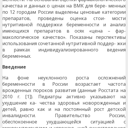
качества и данных о ценах на ВМК для бере- менных
по 12 городам России выделены ценовые категории
препаратов, проведены оценка стои- мости
нутритивной поддержки беременности и анализ
имеющихся препаратов в осях «цена – фар-
макологическое качество». Показаны перспективы
использования сочетанной нутритивной поддер- жки
в рамках индивидуализированного ведения
беременных.
Введение
На фоне неуклонного роста осложнений
беременности в России возрастает частота
врожденных пороков развития (данные Росстата на
2010 г. [1]). Педиатры активно указывают на
ухудшение ка- чества здоровья новорожденных и
детей, равно как и на постоянный рост детской
инвалидности. Правительство России,
обеспокоенное ухудшающейся ситуацией с