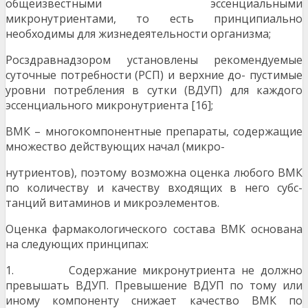
общеизвестными эссенциальными
микронутриентами, то есть принципиально
необходимы для жизнедеятельности организма;
Росздравнадзором установлены рекомендуемые
суточные потребности (РСП) и верхние до- пустимые
уровни потребления в сутки (ВДУП) для каждого
эссенциального микронутриента [16];
ВМК – многокомпонентные препараты, содержащие
множество действующих начал (микро-
нутриентов), поэтому возможна оценка любого ВМК
по количеству и качеству входящих в него субс-
танций витаминов и микроэлементов.
Оценка фармакологического состава ВМК основана
на следующих принципах:
1. Содержание микронутриента не должно
превышать ВДУП. Превышение ВДУП по тому или
иному компоненту снижает качество ВМК по