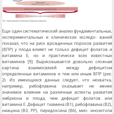
Еще один систематический анализ фундаментальных,
экспериментальных и клинических исследо- ваний
показал, что на риск врожденных пороков развития
(ВПР) у плода влияет не только дефицит фолатов и
витамина Е, но и практически всех известных
витаминов [9]. Вырисовывается довольно сложная
картина взаимосвязей между дефицитом
определенных витаминов и тем или иным ВПР (рис.
2). Из имеющихся данных следует, что нехватка,
например, рибофлавина оказывает не менее
значимое влияние на различные аспекты развития
эмбриона и плода, чем дефицит фолатов или
витамина Е. Дефицит тиамина (В1), рибофлавина (В2),
ниацина (В3, РР), пиридоксина (В6), мио- инозитола