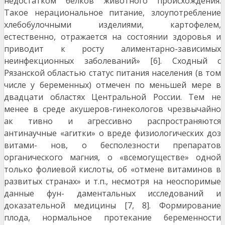
недостатком белков животного происхождения.
Такое нерациональное питание, злоупотребление
хлебобулочными изделиями, картофелем,
естественно, отражается на состоянии здоровья и
приводит к росту алиментарно-зависимых
неинфекционных заболеваний» [6]. Сходный с
Рязанской
областью статус питания населения (в том
числе у беременных) отмечен по меньшей мере в
двад
цати областях Центральной России. Тем не
менее в среде акушеров-гинекологов чрезвычайно
ак тивно и агрессивно распространяются
антинаучные «агитки» о вреде физиологических доз
витами- нов, о бесполезности препаратов
органического магния, о «всемогуществе» одной
только фолиевой кислоты, об «отмене витаминов в
развитых странах» и т.п., несмотря на неоспоримые
данные фун- даментальных исследований и
доказательной медицины [7, 8]. Формирование
плода, нормальное протекание беременности