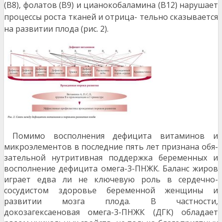
(В8), фолатов (В9) и цианокобаламина (В12) нарушает
процессы роста тканей и отрица- тельно сказывается
на развитии плода (рис. 2).
Помимо восполнения дефицита витаминов и
микроэлементов в последние пять лет признана обя-
зательной нутритивная поддержка беременных и
восполнение дефицита омега-3-ПНЖК. Баланс жиров
играет едва ли не ключевую роль в сердечно-
сосудистом здоровье беременной женщины и
развитии мозга плода. В частности,
докозагексаеновая омега-3-ПНЖК (ДГК) обладает