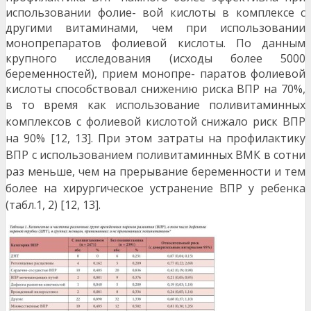
использовании фолие- вой кислоты в комплексе с
другими витаминами, чем при использовании
монопрепаратов фолиевой кислоты. По данным
крупного исследования (исходы более 5000
беременностей), прием монопре- паратов фолиевой
кислоты способствовал снижению риска ВПР на 70%,
в то время как использо
вание поливитаминных
комплексов с фолиевой кислотой снижало риск ВПР
на 90% [12, 13]. При этом затраты на профилактику
ВПР с использованием поливитаминных ВМК в сотни
раз меньше, чем на прерывание беременности и тем
более на хирургическое устранение ВПР у ребенка
(табл.
1, 2) [12, 13].