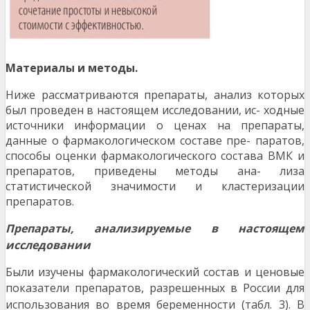
М
а
т
е
риалы и методы.
Ниже рассматриваются препараты, анализ которых
был проведен в настоящем исследовании, ис- ходные
источники информации о ценах на препараты,
данные о фармакологическом составе пре- паратов,
способы оценки фармакологического состава ВМК и
препаратов, приведены методы ана- лиза
статистической значимости и кластеризации
препаратов.
Препараты, анализируемые в настоящем
исследовании
Были изучены фармакологический состав и ценовые
показатели препаратов, разрешенных в Рос
сии для
использования во время беременности (табл. 3). В