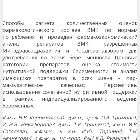
Способы расчета количественных оценок
фармакологического состава ВМК по нормам
потребления и проведен фармакоэкономический
анализ препаратов ВМК, разрешенных
Минздравсоцразвития и Росздравнадзором для
употребления во время бере- менности. Ценовые
категории препаратов, оценка стоимости
нутритивной поддержки беременности и анализ
имеющихся препаратов в осях «цена – фар-
макологическое качество». Перспективы
использования сочетанной нутритивной поддержки
в рамках индивидуализированного ведения
беременных.
К.м.н. Н.В. Керимкулова
1
, д.м н., проф. О.А. Громова
1
,
2
, Н.В. Никифорова
3
, д.м.н. Т.Р. Гришина
1
, к.м.н. И.В.
Гоголева
1
, к.ф.м.н., к х.н. И.Ю. Торшин
4
, Т.Н.
Аванесова
4
, д.ф.-м. н., чл.-корр. РАН К.В. Рудаков
4 1