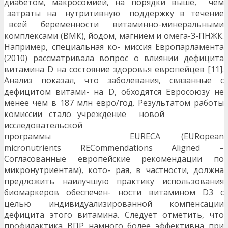
диабетом, макросомией, на порядки выше, чем
затраты на нутритивную поддержку в течение
всей беременности витаминно-минеральными
комплексами (ВМК), йодом, магнием и омега-3-ПНЖК.
Например, специальная ко- миссия Европарламента
(2010) рассматривала вопрос о влиянии дефицита
витамина D на состояние здоровья европейцев [11].
Анализ показал, что заболевания, связанные с
дефицитом витами- на D, обходятся Евросоюзу не
менее чем в 187 млн евро/год. Результатом работы
комиссии стало учреждение новой
исследовательской
программы EURECA (EURopean
micronutrients RECommendations Aligned –
Согласованные европейские рекомендации по
микронутриентам), кото- рая, в частности, должна
предложить наилучшую практику использования
биомаркеров обеспечен- ности витамином D3 с
целью индивидуализированной компенсации
дефицита этого витамина. Следует отметить, что
профилактика ВПР намного более эффективна при