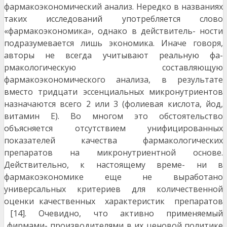
фармакоэкономический анализ. Нередко в названиях
таких исследований употребляется слово
«фармакоэкономика», однако в действитель- ности
подразумевается лишь экономика. Иначе говоря,
авторы не всегда учитывают реальную фа-
рмакологическую составляющую
фармакоэкономического анализа, в результате
вместо тридцати эссенциальных микронутриентов
назначаются всего 2 или 3 (фолиевая кислота, йод,
витамин Е). Во многом это обстоятельство
объясняется отсутствием унифицированных
показателей качества фармакологических
препаратов на микронутриентной основе.
Действительно, к настоящему време- ни в
фармакоэкономике еще не выработано
универсальных критериев для количественной
оценки качественных характеристик препаратов
[14]. Очевидно, что активно применяемый
фирмами- производителями в их ценовой политике