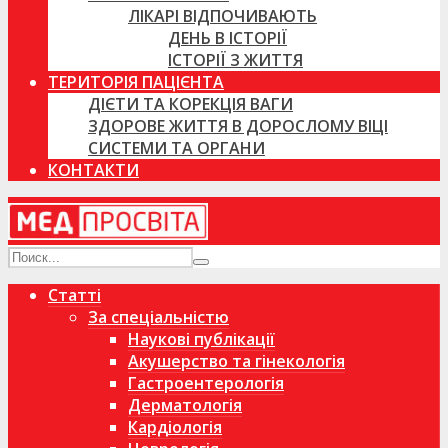
ЛІКАРІ ВІДПОЧИВАЮТЬ
ДЕНЬ В ІСТОРІЇ
ІСТОРІЇ З ЖИТТЯ
ТЕРИТОРІЯ ПАЦІЄНТА
ДІЄТИ ТА КОРЕКЦІЯ ВАГИ
ЗДОРОВЕ ЖИТТЯ В ДОРОСЛОМУ ВІЦІ
СИСТЕМИ ТА ОРГАНИ
КОНТАКТИ
Статті
За спеціальністю
Наукові публікації
Акушерство та гінекологія
Гастроентерологія
Дерматологія
Кардіологія