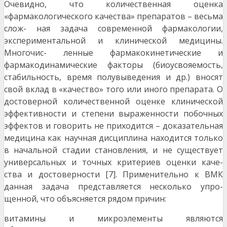
Очевидно, что количественная оценка
«фармакологического качества» препаратов – весьма
слож- ная задача современной фармакологии,
экспериментальной и клинической медицины.
Многочис- ленные фармакокинетические и
фармакодинамические факторы (биоусвояемость,
стабильность, время полувыведения и др.) вносят
свой вклад в «качество» того или иного препарата. О
достовер
ной количественной оценке клинической
эффективности и степени выраженности побочных
эффек
тов и говорить не приходится – доказательная
медицина как научная дисциплина находится только
в начальной стадии становления, и не существует
универсальных и точных критериев оценки каче-
ства и достоверности [7]. Применительно к ВМК
данная задача представляется несколько упро-
щенной, что объясняется рядом причин:
витамины и микроэлементы являются