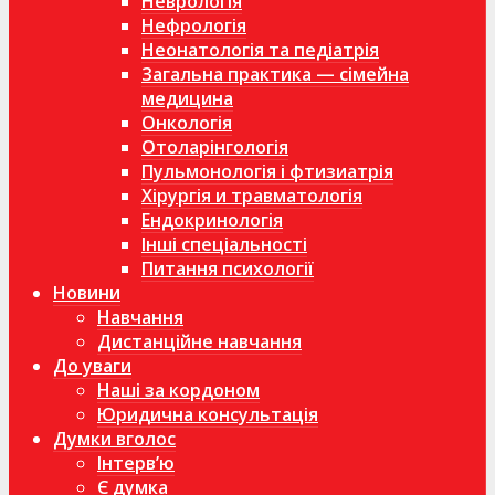
Неврологія
Нефрологія
Неонатологія та педіатрія
Загальна практика — сімейна
медицина
Онкологія
Отоларінгологія
Пульмонологія і фтизиатрія
Хірургія и травматологія
Ендокринологія
Інші спеціальності
Питання психології
Новини
Навчання
Дистанційне навчання
До уваги
Наші за кордоном
Юридична консультація
Думки вголос
Інтерв’ю
Є думка