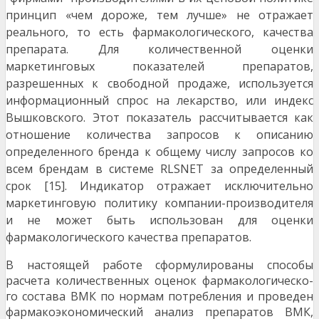
принцип «чем дороже, тем лучше» не отражает
реального,
то есть фармакологического, качества
препарата. Для количественной оценки
маркетинговых пока
зателей препаратов,
разрешенных к свободной продаже, используется
информационный спрос на лекарство, или индекс
Вышковского. Этот показатель рассчитывается как
отношение количества запросов к описанию
определенного бренда к общему числу запросов ко
всем брендам в системе RLSNET за определенный
срок [15]. Индикатор отражает исключительно
маркетинговую политику компании-производителя
и не может быть использован для оценки
фармакологического качества препаратов.
В настоящей работе сформулированы способы
расчета количественных оценок фармакологическо-
го состава ВМК по нормам потребления и проведен
фармакоэкономический анализ препаратов ВМК,