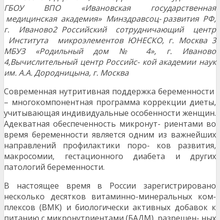
Г
БОУ ВПО «Ивановская государственная
медицинская академия» Минздравсоц- развития РФ,
г. Иваново
2
Р
о
ссийский сотрудничающий центр
Института микроэлементов ЮНЕСКО, г. Москва
3
М
БУЗ «Родильный дом № 4», г. Иваново
4
,
Вычислительный центр Российс- кой академии наук
им. А.А. Дородницына, г. Москва
Современная нутритивная поддержка беременности
– многокомпонентная программа коррекции диеты,
учитывающая индивидуальные особенности женщин.
Адекватная обеспеченность микронут- риентами во
время беременности является одним из важнейших
направлений профилактики поро- ков развития,
макросомии, гестационного диабета и других
патологий беременности.
В настоящее время в России зарегистрировано
несколько десятков витаминно-минеральных ком-
плексов (ВМК) и биологически активных добавок к
питанию с микронутриентами (БАДМ), разрешен- ных