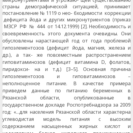
микронутриентами и угрожаю- щей существованию
страны демографической ситуацией, принимает
постановление № 1119 о нео- бходимости коррекции
дефицита йода и других микронутриентов (приказ
МЗСР РФ № 444 от
14.12.1999) [2]. Необходимость и
своевременность этого документа очевидны. Они
обусловлены нарастающей год от года проблемой
гипоэлементозов (дефицит йода, магния, железа и
др.), а так- же повсеместным распространением
гиповитаминозов (дефицит витамина D, фолатов,
пиридокси- на и т.д.) [3–5]. Основная причина
гипоэлементозов и гиповитаминозов –
неполноценное питание. В качестве примера
приведем данные по питанию беременных в
Рязанской области, опубликованные в
государственном докладе Роспотребнадзора за 2009
год: «…для населения Рязанской области характерна
углеводистая модель питания с высоким
содержанием насыщенных жирных кислот и