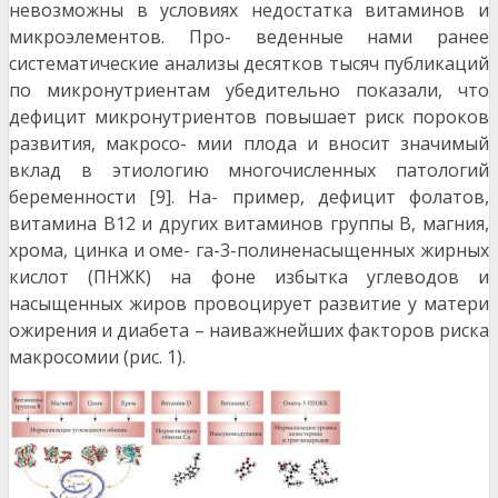
невозможны в условиях недостатка витаминов и
микроэлементов. Про- веденные нами ранее
систематические анализы десятков тысяч публикаций
по микронутриентам убедительно показали, что
дефицит микронутриентов повышает риск пороков
развития, макросо- мии плода и вносит значимый
вклад в этиологию многочисленных патологий
беременности [9]. На- пример, дефицит фолатов,
витамина В12 и других витаминов группы В, магния,
хрома, цинка и оме- га-3-полиненасыщенных жирных
кислот (ПНЖК) на фоне избытка углеводов и
насыщенных жиров провоцирует развитие у матери
ожирения и диабета – наиважнейших факторов риска
макросомии (рис. 1).