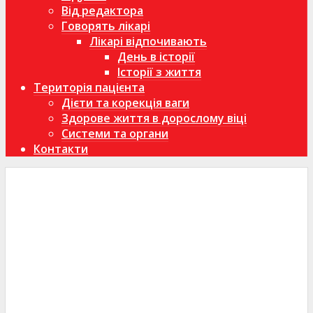
Від редактора
Говорять лікарі
Лікарі відпочивають
День в історії
Історії з життя
Територія пацієнта
Дієти та корекція ваги
Здорове життя в дорослому віці
Системи та органи
Контакти