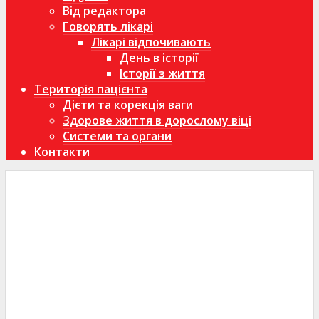
Від редактора
Говорять лікарі
Лікарі відпочивають
День в історії
Історії з життя
Територія пацієнта
Дієти та корекція ваги
Здорове життя в дорослому віці
Системи та органи
Контакти