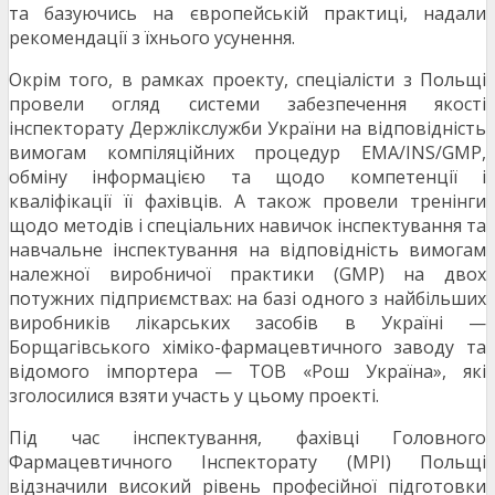
та базуючись на європейській практиці, надали
рекомендації з їхнього усунення.
Окрім того, в рамках проекту, спеціалісти з Польщі
провели огляд системи забезпечення якості
інспекторату Держлікслужби України на відповідність
вимогам компіляційних процедур EMA/INS/GMP,
обміну інформацією та щодо компетенції і
кваліфікації її фахівців. А також провели тренінги
щодо методів і спеціальних навичок інспектування та
навчальне інспектування на відповідність вимогам
належної виробничої практики (GMP) на двох
потужних підприємствах: на базі одного з найбільших
виробників лікарських засобів в Україні­ —
Борщагівського хіміко-фармацевтичного заводу та
відомого імпортера — ТОВ «Рош Україна», які
зголосилися взяти участь у цьому проекті.
Під час інспектування, фахівці Головного
Фармацевтичного Інспекторату (MPI) Польщі
відзначили високий рівень професійної підготовки