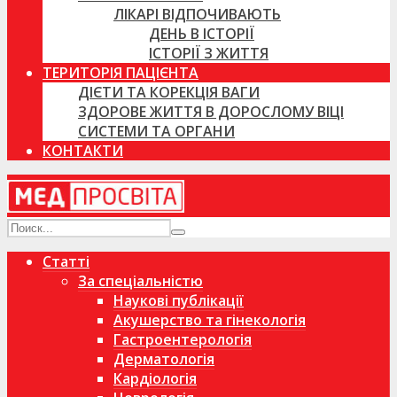
ЛІКАРІ ВІДПОЧИВАЮТЬ
ДЕНЬ В ІСТОРІЇ
ІСТОРІЇ З ЖИТТЯ
ТЕРИТОРІЯ ПАЦІЄНТА
ДІЄТИ ТА КОРЕКЦІЯ ВАГИ
ЗДОРОВЕ ЖИТТЯ В ДОРОСЛОМУ ВІЦІ
СИСТЕМИ ТА ОРГАНИ
КОНТАКТИ
Статті
За спеціальністю
Наукові публікації
Акушерство та гінекологія
Гастроентерологія
Дерматологія
Кардіологія