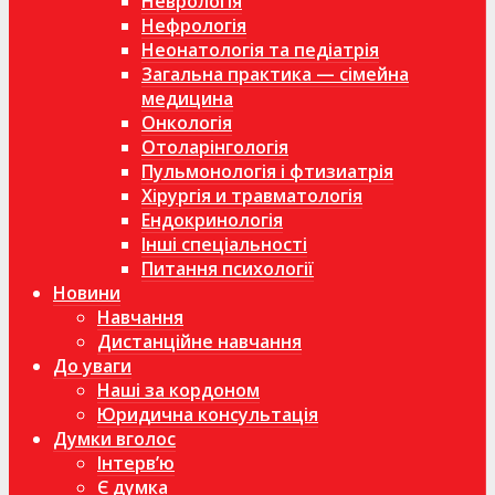
Неврологія
Нефрологія
Неонатологія та педіатрія
Загальна практика — сімейна
медицина
Онкологія
Отоларінгологія
Пульмонологія і фтизиатрія
Хірургія и травматологія
Ендокринологія
Інші спеціальності
Питання психології
Новини
Навчання
Дистанційне навчання
До уваги
Наші за кордоном
Юридична консультація
Думки вголос
Інтерв’ю
Є думка