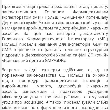
Протягом місяця тривала реалізація І етапу проекту,
започаткованого Головним Фармацевтичним
Інспекторатом (MPI) Польщі, «Зміцнення потенціалу
Державної служби України з лікарських засобів у сфері
нагляду за виробництвом та дистрибуцією лікарських
засобів». За цей час експерти департаменту
Головного Фармацевтичного Інспекторату (MPI)
Польщі провели навчання для інспекторів GDP та
GMP, керівників та фахівців головних структурних
підрозділів Держлікслужби України та філії ДП «УФІЯ»
«Навчальний центр з GMP/GDP».
Зокрема, західні експерти здійснили огляд та
порівняння законодавства ЄС, Польщі та України
щодо процедур фармацевтичної інспекції з
виробництва, імпорту, дистрибуції лікарських
засобів, ознайомили з практикою укладання
міжнародних угод з третіми країнами, в тому числі
угоди про асоціацію. А також проаналізували слабкі
місця вітчизняного фармацевтичного законодавства