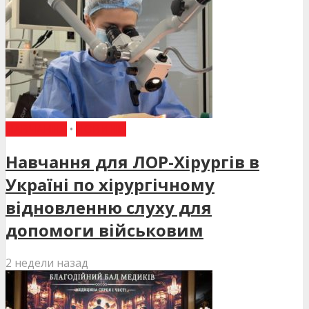
НАВЧАННЯ
•
НОВИНИ
Навчання для ЛОР-Хірургів в
Україні по хірургічному
відновленню слуху для
допомоги військовим
2 недели назад