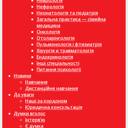
Неврологія
Нефрологія
Неонатологія та педіатрія
Загальна практика — сімейна
медицина
Онкологія
Отоларінгологія
Пульмонологія і фтизиатрія
Хірургія и травматологія
Ендокринологія
Інші спеціальності
Питання психології
Новини
Навчання
Дистанційне навчання
До уваги
Наші за кордоном
Юридична консультація
Думки вголос
Інтерв’ю
Є думка