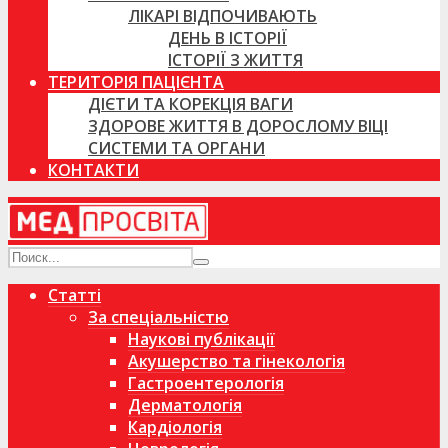
ЛІКАРІ ВІДПОЧИВАЮТЬ
ДЕНЬ В ІСТОРІЇ
ІСТОРІЇ З ЖИТТЯ
ТЕРИТОРІЯ ПАЦІЄНТА
ДІЄТИ ТА КОРЕКЦІЯ ВАГИ
ЗДОРОВЕ ЖИТТЯ В ДОРОСЛОМУ ВІЦІ
СИСТЕМИ ТА ОРГАНИ
КОНТАКТИ
Статті
За спеціальністю
Наукові публікації
Акушерство та гінекологія
Гастроентерологія
Дерматологія
Кардіологія