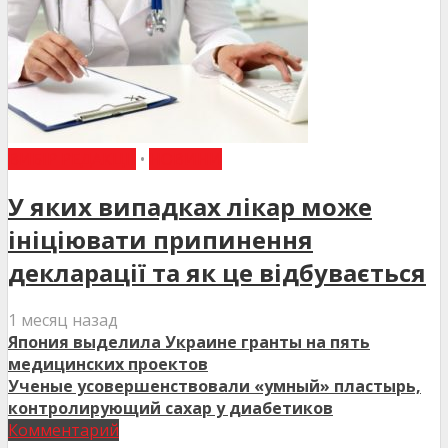
ВИБІР РЕДАКЦІЇ
•
НОВИНИ
У яких випадках лікар може
ініціювати припинення
декларації та як це відбувається
1 месяц назад
Япония выделила Украине гранты на пять
медицинских проектов
Ученые усовершенствовали «умный» пластырь,
контролирующий сахар у диабетиков
Комментарий