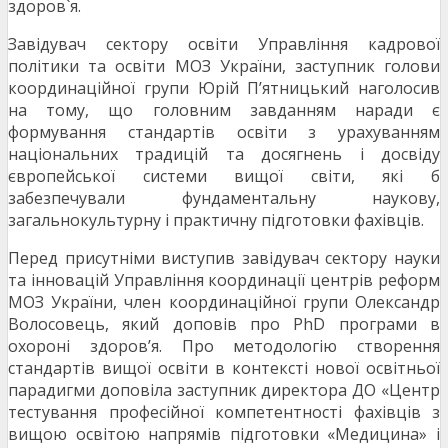
здоров`я.
Завідувач сектору освіти Управління кадрової
політики та освіти МОЗ України, заступник голови
координаційної групи Юрій П’ятницький наголосив
на тому, що головним завданням наради є
формування стандартів освіти з урахуванням
національних традицій та досягнень і досвіду
європейської системи вищої світи, які б
забезпечували фундаментальну наукову,
загальнокультурну і практичну підготовки фахівців.
Перед присутніми виступив завідувач сектору науки
та інновацій Управління координації центрів реформ
МОЗ України, член координаційної групи Олександр
Волосовець, який доповів про PhD програми в
охороні здоров’я. Про методологію створення
стандартів вищої освіти в контексті нової освітньої
парадигми доповіла заступник директора ДО «Центр
тестування професійної компетентності фахівців з
вищою освітою напрямів підготовки «Медицина» і