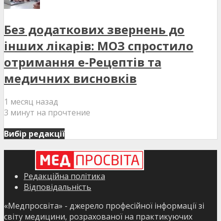
Без додаткових звернень до
інших лікарів: МОЗ спростило
отримання е-Рецептів та
медичних висновків
1 месяц назад
3 минут на прочтение
Вибір редакції
Редакційна політика
Відповідальність
«Медпросвіта» - джерело професійної інформації зі
світу медицини, розрахованої на практикуючих