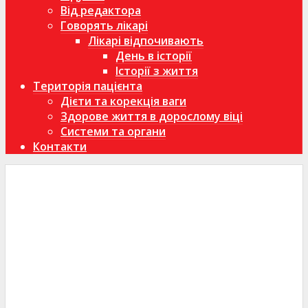
Від редактора
Говорять лікарі
Лікарі відпочивають
День в історії
Історії з життя
Територія пацієнта
Дієти та корекція ваги
Здорове життя в дорослому віці
Системи та органи
Контакти