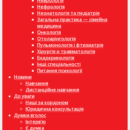
Неврологія
Нефрологія
Неонатологія та педіатрія
Загальна практика — сімейна
медицина
Онкологія
Отоларінгологія
Пульмонологія і фтизиатрія
Хірургія и травматологія
Ендокринологія
Інші спеціальності
Питання психології
Новини
Навчання
Дистанційне навчання
До уваги
Наші за кордоном
Юридична консультація
Думки вголос
Інтерв’ю
Є думка