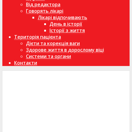
Від редактора
Говорять лікарі
Лікарі відпочивають
День в історії
Історії з життя
Територія пацієнта
Дієти та корекція ваги
Здорове життя в дорослому віці
Системи та органи
Контакти