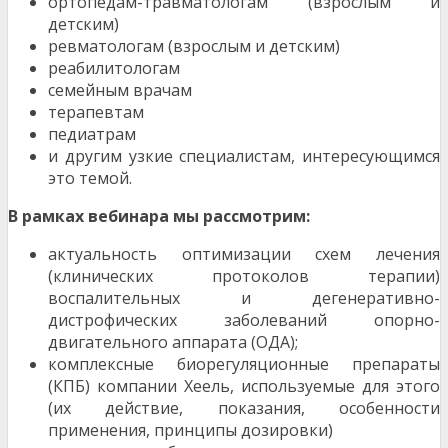
ортопедам-травматологам (взрослым и
детским)
ревматологам (взрослым и детским)
реабилитологам
семейным врачам
терапевтам
педиатрам
и другим узкие специалистам, интересующимся
это темой.
В рамках вебинара мы рассмотрим:
актуальность оптимизации схем лечения
(клинических протоколов терапии)
воспалительных и дегенеративно-
дистрофических заболеваний опорно-
двигательного аппарата (ОДА);
комплексные биорегуляционные препараты
(КПБ) компании Хеель, используемые для этого
(их действие, показания, особенности
применения, принципы дозировки)