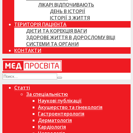
ЛІКАРІ ВІДПОЧИВАЮТЬ
ДЕНЬ В ІСТОРІЇ
ІСТОРІЇ З ЖИТТЯ
ТЕРИТОРІЯ ПАЦІЄНТА
ДІЄТИ ТА КОРЕКЦІЯ ВАГИ
ЗДОРОВЕ ЖИТТЯ В ДОРОСЛОМУ ВІЦІ
СИСТЕМИ ТА ОРГАНИ
КОНТАКТИ
Статті
За спеціальністю
Наукові публікації
Акушерство та гінекологія
Гастроентерологія
Дерматологія
Кардіологія