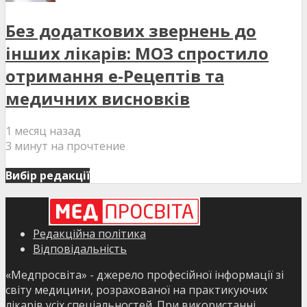
Без додаткових звернень до
інших лікарів: МОЗ спростило
отримання е-Рецептів та
медичних висновків
1 месяц назад
3 минут на прочтение
Вибір редакції
Редакційна політика
Відповідальність
«Медпросвіта» - джерело професійної інформації зі
світу медицини, розрахованої на практикуючих
лікарів усіх спеціальностей. При використанні