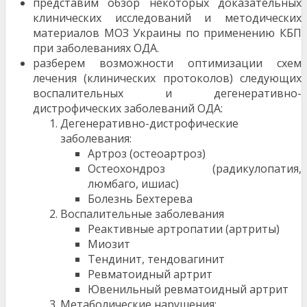
представим обзор некоторых доказательных
клинических исследований и методических
материалов МОЗ Украины по применению КБП
при заболеваниях ОДА.
разберем возможности оптимизации схем
лечения (клинических протоколов) следующих
воспалительных и дегенеративно-
дистрофических заболеваний ОДА:
Дегенеративно-дистрофические
заболевания:
Артроз (остеоартроз)
Остеохондроз (радикулопатия,
люмбаго, ишиас)
Болезнь Бехтерева
Воспалительные заболевания
Реактивные артропатии (артриты)
Миозит
Тендинит, тендовагинит
Ревматоидный артрит
Ювенильный ревматоидный артрит
Метаболические нарушения: