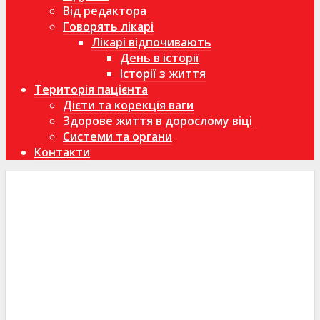
Від редактора
Говорять лікарі
Лікарі відпочивають
День в історії
Історії з життя
Територія пацієнта
Дієти та корекція ваги
Здорове життя в дорослому віці
Системи та органи
Контакти