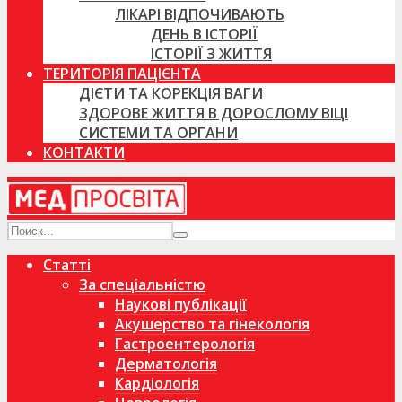
ЛІКАРІ ВІДПОЧИВАЮТЬ
ДЕНЬ В ІСТОРІЇ
ІСТОРІЇ З ЖИТТЯ
ТЕРИТОРІЯ ПАЦІЄНТА
ДІЄТИ ТА КОРЕКЦІЯ ВАГИ
ЗДОРОВЕ ЖИТТЯ В ДОРОСЛОМУ ВІЦІ
СИСТЕМИ ТА ОРГАНИ
КОНТАКТИ
Статті
За спеціальністю
Наукові публікації
Акушерство та гінекологія
Гастроентерологія
Дерматологія
Кардіологія