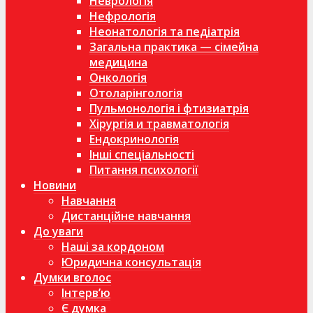
Неврологія
Нефрологія
Неонатологія та педіатрія
Загальна практика — сімейна
медицина
Онкологія
Отоларінгологія
Пульмонологія і фтизиатрія
Хірургія и травматологія
Ендокринологія
Інші спеціальності
Питання психології
Новини
Навчання
Дистанційне навчання
До уваги
Наші за кордоном
Юридична консультація
Думки вголос
Інтерв’ю
Є думка