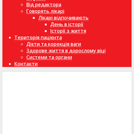
Від редактора
Говорять лікарі
Лікарі відпочивають
День в історії
Історії з життя
Територія пацієнта
Дієти та корекція ваги
Здорове життя в дорослому віці
Системи та органи
Контакти