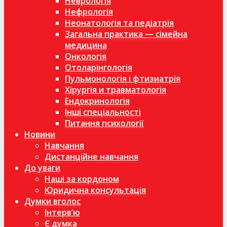
Неврологія
Нефрологія
Неонатологія та педіатрія
Загальна практика — сімейна
медицина
Онкологія
Отоларінгологія
Пульмонологія і фтизиатрія
Хірургія и травматологія
Ендокринологія
Інші спеціальності
Питання психології
Новини
Навчання
Дистанційне навчання
До уваги
Наші за кордоном
Юридична консультація
Думки вголос
Інтерв’ю
Є думка