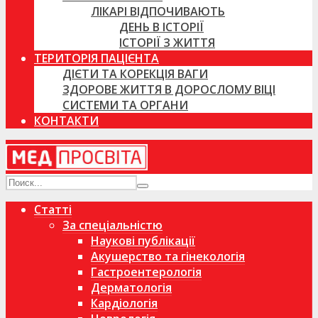
ЛІКАРІ ВІДПОЧИВАЮТЬ
ДЕНЬ В ІСТОРІЇ
ІСТОРІЇ З ЖИТТЯ
ТЕРИТОРІЯ ПАЦІЄНТА
ДІЄТИ ТА КОРЕКЦІЯ ВАГИ
ЗДОРОВЕ ЖИТТЯ В ДОРОСЛОМУ ВІЦІ
СИСТЕМИ ТА ОРГАНИ
КОНТАКТИ
Статті
За спеціальністю
Наукові публікації
Акушерство та гінекологія
Гастроентерологія
Дерматологія
Кардіологія