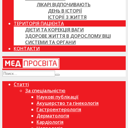
ЛІКАРІ ВІДПОЧИВАЮТЬ
ДЕНЬ В ІСТОРІЇ
ІСТОРІЇ З ЖИТТЯ
ТЕРИТОРІЯ ПАЦІЄНТА
ДІЄТИ ТА КОРЕКЦІЯ ВАГИ
ЗДОРОВЕ ЖИТТЯ В ДОРОСЛОМУ ВІЦІ
СИСТЕМИ ТА ОРГАНИ
КОНТАКТИ
Статті
За спеціальністю
Наукові публікації
Акушерство та гінекологія
Гастроентерологія
Дерматологія
Кардіологія