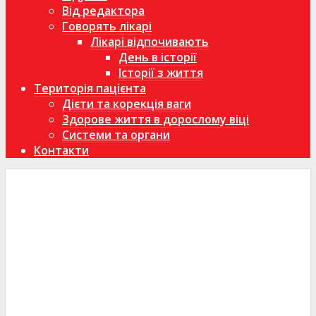
Від редактора
Говорять лікарі
Лікарі відпочивають
День в історії
Історії з життя
Територія пацієнта
Дієти та корекція ваги
Здорове життя в дорослому віці
Системи та органи
Контакти