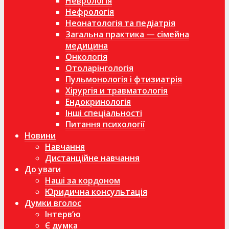
Неврологія
Нефрологія
Неонатологія та педіатрія
Загальна практика — сімейна
медицина
Онкологія
Отоларінгологія
Пульмонологія і фтизиатрія
Хірургія и травматологія
Ендокринологія
Інші спеціальності
Питання психології
Новини
Навчання
Дистанційне навчання
До уваги
Наші за кордоном
Юридична консультація
Думки вголос
Інтерв’ю
Є думка