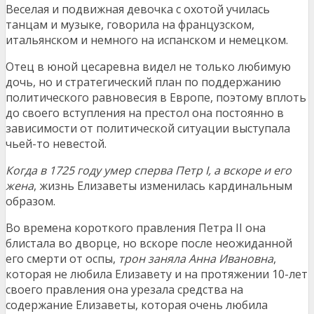
Веселая и подвижная девочка с охотой училась
танцам и музыке, говорила на французском,
итальянском и немного на испанском и немецком.
Отец в юной цесаревна видел не только любимую
дочь, но и стратегический план по поддержанию
политического равновесия в Европе, поэтому вплоть
до своего вступления на престол она постоянно в
зависимости от политической ситуации выступала
чьей-то невестой.
Когда в 1725 году умер сперва Петр I, а вскоре и его
жена
, жизнь Елизаветы изменилась кардинальным
образом.
Во времена короткого правления Петра II она
блистала во дворце, но вскоре после неожиданной
его смерти от оспы,
трон заняла Анна Ивановна
,
которая не любила Елизавету и на протяжении 10-лет
своего правления она урезала средства на
содержание Елизаветы, которая очень любила