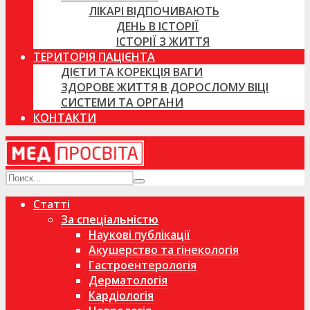
ЛІКАРІ ВІДПОЧИВАЮТЬ
ДЕНЬ В ІСТОРІЇ
ІСТОРІЇ З ЖИТТЯ
ТЕРИТОРІЯ ПАЦІЄНТА
ДІЄТИ ТА КОРЕКЦІЯ ВАГИ
ЗДОРОВЕ ЖИТТЯ В ДОРОСЛОМУ ВІЦІ
СИСТЕМИ ТА ОРГАНИ
КОНТАКТИ
Статті
За спеціальністю
Наукові публікації
Акушерство та гінекологія
Гастроентерологія
Дерматологія
Кардіологія