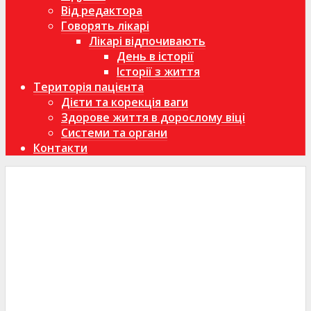
Від редактора
Говорять лікарі
Лікарі відпочивають
День в історії
Історії з життя
Територія пацієнта
Дієти та корекція ваги
Здорове життя в дорослому віці
Системи та органи
Контакти