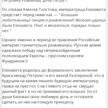
Петровна Романова, дочь Петра I.
По словам Алексея Толстова, императрица Елизавета
предстает перед нами как
— ” Большая
любительница танцев и развлечений. Веселая царица
была Елизавета. Поет и веселиться, порядка только
нет.”
Однако именно в период ее правления Российская
империя стремительно развивалась. Русская армия
одержала победу над непревзойденным
полководцем Европы – прусским королем
Фридрихом II.
Елизавета родилась до формального заключения
брака между Петром I и его женой Екатериной, что в
будущем на время лишило будящую императрицу
права на престол. Счастливого отца не смущал
данный факт и он не принимал его всерьез. Он от
души баловал свою любимую дочь и готовился
сделать из нее настоящую принцессу.