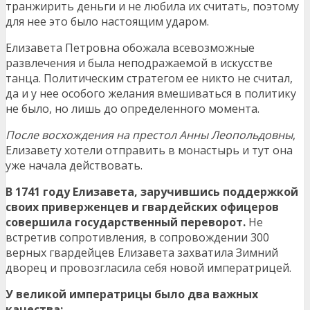
транжирить деньги и не любила их считать, поэтому
для нее это было настоящим ударом.
Елизавета Петровна обожала всевозможные
развлечения и была неподражаемой в искусстве
танца. Политическим стратегом ее никто не считал,
да и у нее особого желания вмешиваться в политику
не было, но лишь до определенного момента.
После восхождения на престол Анны Леопольдовны
,
Елизавету хотели отправить в монастырь и тут она
уже начала действовать.
В 1741 году Елизавета, заручившись поддержкой
своих приверженцев и гвардейских офицеров
совершила государственный переворот.
Не
встретив сопротивления, в сопровождении 300
верных гвардейцев Елизавета захватила Зимний
дворец и провозгласила себя новой императрицей.
У великой императрицы было два важных
качества: