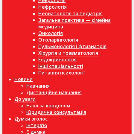
Неврологія
Нефрологія
Неонатологія та педіатрія
Загальна практика — сімейна
медицина
Онкологія
Отоларінгологія
Пульмонологія і фтизиатрія
Хірургія и травматологія
Ендокринологія
Інші спеціальності
Питання психології
Новини
Навчання
Дистанційне навчання
До уваги
Наші за кордоном
Юридична консультація
Думки вголос
Інтерв’ю
Є думка