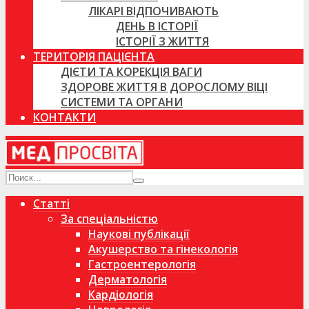
ЛІКАРІ ВІДПОЧИВАЮТЬ
ДЕНЬ В ІСТОРІЇ
ІСТОРІЇ З ЖИТТЯ
ТЕРИТОРІЯ ПАЦІЄНТА
ДІЄТИ ТА КОРЕКЦІЯ ВАГИ
ЗДОРОВЕ ЖИТТЯ В ДОРОСЛОМУ ВІЦІ
СИСТЕМИ ТА ОРГАНИ
КОНТАКТИ
Статті
За спеціальністю
Наукові публікації
Акушерство та гінекологія
Гастроентерологія
Дерматологія
Кардіологія