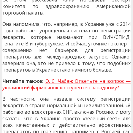
комитета по здравоохранению Американской
торговой палаты.
Она напомнила, что, например, в Украине уже с 2014
года работает упрощенная система по регистрации
лекарств, которые назначают при ВИЧ/СПИД,
гепатите B и туберкулезе. И сейчас, уточняет эксперт,
совершенно нет барьеров для регистрации
препаратов для международных закупок. Однако,
заверила она, это не привело к тому, что подобных
препаратов в Украине стало намного больше.
Читайте также:
О. С. Чабан: Ответьте на вопрос —
украинский фармрынок конкурентен западному?
В частности, она назвала систему регистрации
лекарств в стране нормальной и цивилизованной. «Я
работаю во всех странах СНГ, включая Россию, и могу
сказать, что в Украине просто «зеленый свет» для
всех качественных и действительно эффективных
препаратов по сравнению, например, с Россией, где