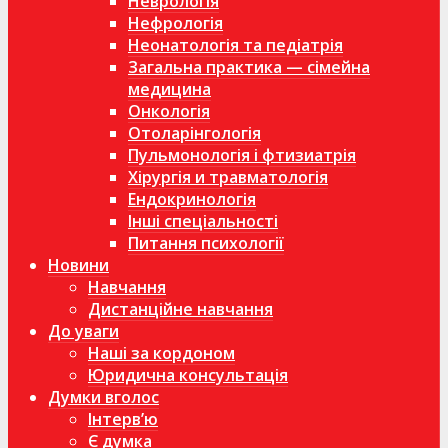
Неврологія
Нефрологія
Неонатологія та педіатрія
Загальна практика — сімейна
медицина
Онкологія
Отоларінгологія
Пульмонологія і фтизиатрія
Хірургія и травматологія
Ендокринологія
Інші спеціальності
Питання психології
Новини
Навчання
Дистанційне навчання
До уваги
Наші за кордоном
Юридична консультація
Думки вголос
Інтерв’ю
Є думка