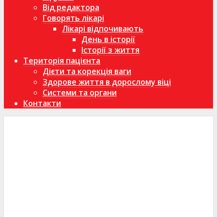
Від редактора
Говорять лікарі
Лікарі відпочивають
День в історії
Історії з життя
Територія пацієнта
Дієти та корекція ваги
Здорове життя в дорослому віці
Системи та органи
Контакти