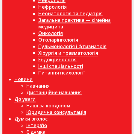
Неврологія
Нефрологія
Неонатологія та педіатрія
Загальна практика — сімейна
медицина
Онкологія
Отоларінгологія
Пульмонологія і фтизиатрія
Хірургія и травматологія
Ендокринологія
Інші спеціальності
Питання психології
Новини
Навчання
Дистанційне навчання
До уваги
Наші за кордоном
Юридична консультація
Думки вголос
Інтерв’ю
Є думка