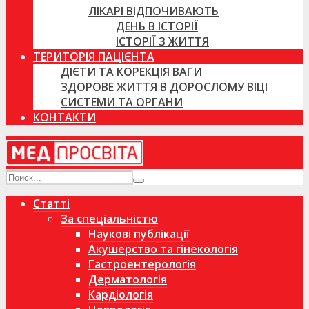
ЛІКАРІ ВІДПОЧИВАЮТЬ
ДЕНЬ В ІСТОРІЇ
ІСТОРІЇ З ЖИТТЯ
ТЕРИТОРІЯ ПАЦІЄНТА
ДІЄТИ ТА КОРЕКЦІЯ ВАГИ
ЗДОРОВЕ ЖИТТЯ В ДОРОСЛОМУ ВІЦІ
СИСТЕМИ ТА ОРГАНИ
КОНТАКТИ
Статті
За спеціальністю
Наукові публікації
Акушерство та гінекологія
Гастроентерологія
Дерматологія
Кардіологія