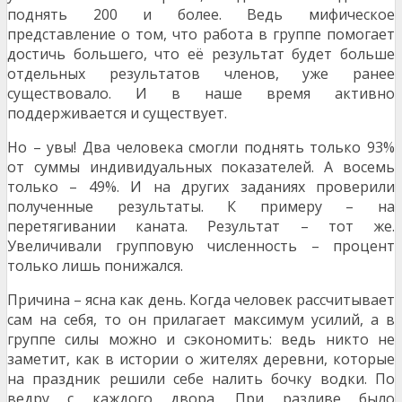
поднять 200 и более. Ведь мифическое
представление о том, что работа в группе помогает
достичь большего, что её результат будет больше
отдельных результатов членов, уже ранее
существовало. И в наше время активно
поддерживается и существует.
Но – увы! Два человека смогли поднять только 93%
от суммы индивидуальных показателей. А восемь
только – 49%. И на других заданиях проверили
полученные результаты. К примеру – на
перетягивании каната. Результат – тот же.
Увеличивали групповую численность – процент
только лишь понижался.
Причина – ясна как день. Когда человек рассчитывает
сам на себя, то он прилагает максимум усилий, а в
группе силы можно и сэкономить: ведь никто не
заметит, как в истории о жителях деревни, которые
на праздник решили себе налить бочку водки. По
ведру с каждого двора. При разливе было