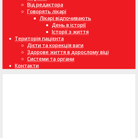
Від редактора
Говорять лікарі
Лікарі відпочивають
День в історії
Історії з життя
Територія пацієнта
Дієти та корекція ваги
Здорове життя в дорослому віці
Системи та органи
Контакти