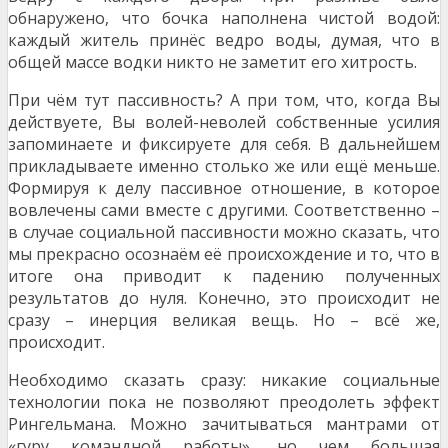
обнаружено, что бочка наполнена чистой водой:
каждый житель принёс ведро воды, думая, что в
общей массе водки никто не заметит его хитрость.
При чём тут пассивность? А при том, что, когда Вы
действуете, Вы волей-неволей собственные усилия
запоминаете и фиксируете для себя. В дальнейшем
прикладываете именно столько же или ещё меньше.
Формируя к делу пассивное отношение, в которое
вовлечены сами вместе с другими. Соответственно –
в случае социальной пассивности можно сказать, что
мы прекрасно осознаём её происхождение и то, что в
итоге она приводит к падению полученных
результатов до нуля. Конечно, это происходит не
сразу – инерция великая вещь. Но – всё же,
происходит.
Необходимо сказать сразу: никакие социальные
технологии пока не позволяют преодолеть эффект
Рингельмана. Можно зачитываться мантрами от
«гуру командной работы», но чем большая