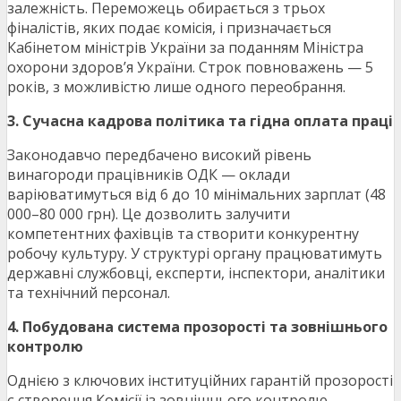
залежність. Переможець обирається з трьох
фіналістів, яких подає комісія, і призначається
Кабінетом міністрів України за поданням Міністра
охорони здоров’я України. Строк повноважень — 5
років, з можливістю лише одного переобрання.
3. Сучасна кадрова політика та гідна оплата праці
Законодавчо передбачено високий рівень
винагороди працівників ОДК — оклади
варіюватимуться від 6 до 10 мінімальних зарплат (48
000–80 000 грн). Це дозволить залучити
компетентних фахівців та створити конкурентну
робочу культуру. У структурі органу працюватимуть
державні службовці, експерти, інспектори, аналітики
та технічний персонал.
4. Побудована система прозорості та зовнішнього
контролю
Однією з ключових інституційних гарантій прозорості
є створення Комісії із зовнішнього контролю —