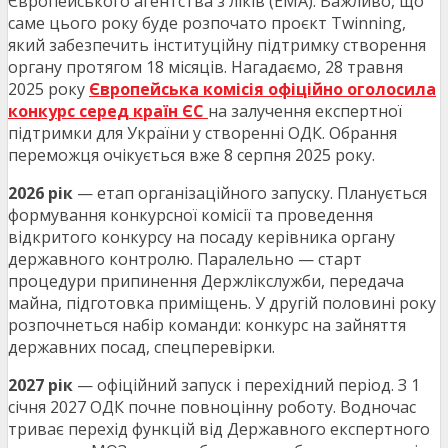
Європейського агентства з ліків (ЕМА). Важливо, що
саме цього року буде розпочато проєкт Twinning,
який забезпечить інституційну підтримку створення
органу протягом 18 місяців. Нагадаємо, 28 травня
2025 року
Європейська комісія офіційно оголосила
конкурс серед країн ЄС
на залучення експертної
підтримки для України у створенні ОДК. Обрання
переможця очікується вже 8 серпня 2025 року.
2026 рік
— етап організаційного запуску. Планується
формування конкурсної комісії та проведення
відкритого конкурсу на посаду керівника органу
державного контролю. Паралельно — старт
процедури припинення Держлікслужби, передача
майна, підготовка приміщень. У другій половині року
розпочнеться набір команди: конкурс на зайняття
державних посад, спецперевірки.
2027 рік
— офіційний запуск і перехідний період. З 1
січня 2027 ОДК почне повноцінну роботу. Водночас
триває перехід функцій від Державного експертного