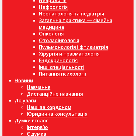
Неврологія
Нефрологія
Неонатологія та педіатрія
Загальна практика — сімейна
медицина
Онкологія
Отоларінгологія
Пульмонологія і фтизиатрія
Хірургія и травматологія
Ендокринологія
Інші спеціальності
Питання психології
Новини
Навчання
Дистанційне навчання
До уваги
Наші за кордоном
Юридична консультація
Думки вголос
Інтерв’ю
Є думка