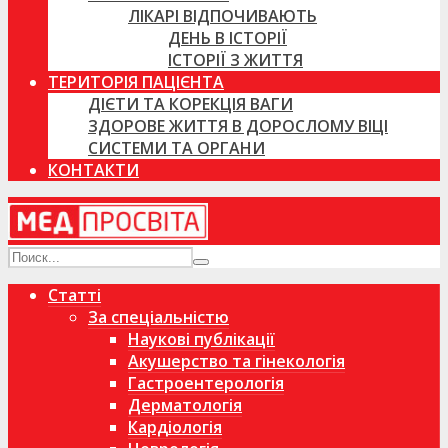
ЛІКАРІ ВІДПОЧИВАЮТЬ
ДЕНЬ В ІСТОРІЇ
ІСТОРІЇ З ЖИТТЯ
ТЕРИТОРІЯ ПАЦІЄНТА
ДІЄТИ ТА КОРЕКЦІЯ ВАГИ
ЗДОРОВЕ ЖИТТЯ В ДОРОСЛОМУ ВІЦІ
СИСТЕМИ ТА ОРГАНИ
КОНТАКТИ
Статті
За спеціальністю
Наукові публікації
Акушерство та гінекологія
Гастроентерологія
Дерматологія
Кардіологія