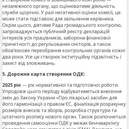
незалежного органу, що оцінюватиме діяльність
служби щорічно. У разі негативної оцінки комісії, це
може стати підставою для звільнення керівника.
Окрім цього, діятиме Рада громадського контролю,
запроваджується публічний реєстр декларацій
інтересів усіх працівників, заборона фінансової
причетності до регульованих секторів, а також
обов’язкове переобрання контрольних органів кожні
два роки. Усе це створює інституційну підзвітність і
захист від зловживань.
5. Дорожня карта створення ОДК:
2025 рік
— рік нормативної та підготовчої роботи.
Упродовж цього періоду відбуватиметься внесення
змін до Закону України «Про лікарські засоби» для
його гармонізації з правом ЄС, фіналізація розрахунку
розмірів внесків та зборів, розробка структури та
штатного розпису нового орган. Також розпочнеться
проведення самооцінки ОДК у межах бенчмаркінгу