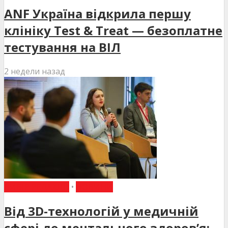
ANF Україна відкрила першу
клініку Test & Treat — безоплатне
тестування на ВІЛ
2 недели назад
ВИБІР РЕДАКЦІЇ
•
НОВИНИ
Від 3D-технологій у медичній
сфері до ментального здоров’я: