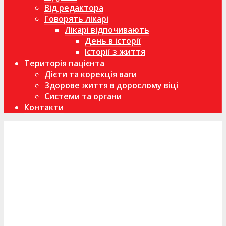
Від редактора
Говорять лікарі
Лікарі відпочивають
День в історії
Історії з життя
Територія пацієнта
Дієти та корекція ваги
Здорове життя в дорослому віці
Системи та органи
Контакти