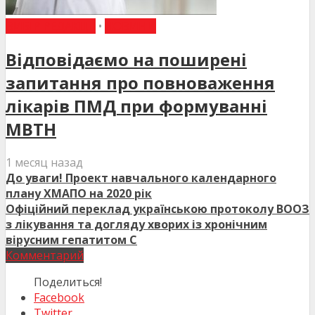
ВИБІР РЕДАКЦІЇ
•
НОВИНИ
Відповідаємо на поширені
запитання про повноваження
лікарів ПМД при формуванні
МВТН
1 месяц назад
До уваги! Проект навчального календарного
плану ХМАПО на 2020 рік
Офіційний переклад українською протоколу ВООЗ
з лікування та догляду хворих із хронічним
вірусним гепатитом С
Комментарий
Поделиться!
Facebook
Twitter