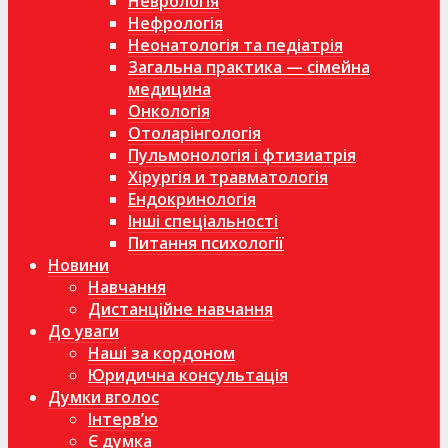
Неврологія
Нефрологія
Неонатологія та педіатрія
Загальна практика — сімейна
медицина
Онкологія
Отоларінгологія
Пульмонологія і фтизиатрія
Хірургія и травматологія
Ендокринологія
Інші спеціальності
Питання психології
Новини
Навчання
Дистанційне навчання
До уваги
Наші за кордоном
Юридична консультація
Думки вголос
Інтерв’ю
Є думка