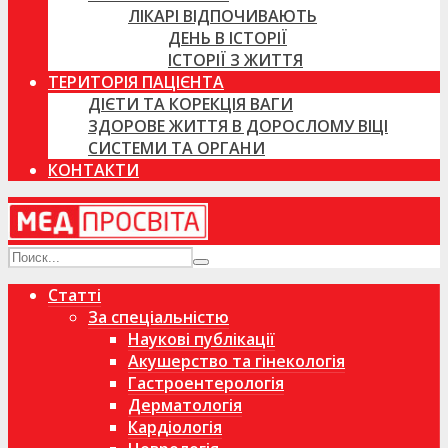
ЛІКАРІ ВІДПОЧИВАЮТЬ
ДЕНЬ В ІСТОРІЇ
ІСТОРІЇ З ЖИТТЯ
ТЕРИТОРІЯ ПАЦІЄНТА
ДІЄТИ ТА КОРЕКЦІЯ ВАГИ
ЗДОРОВЕ ЖИТТЯ В ДОРОСЛОМУ ВІЦІ
СИСТЕМИ ТА ОРГАНИ
КОНТАКТИ
Статті
За спеціальністю
Наукові публікації
Акушерство та гінекологія
Гастроентерологія
Дерматологія
Кардіологія