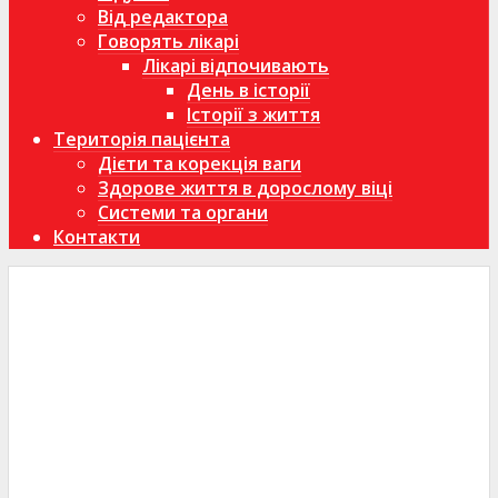
Від редактора
Говорять лікарі
Лікарі відпочивають
День в історії
Історії з життя
Територія пацієнта
Дієти та корекція ваги
Здорове життя в дорослому віці
Системи та органи
Контакти