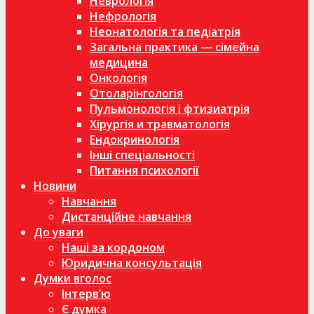
Неврологія
Нефрологія
Неонатологія та педіатрія
Загальна практика — сімейна
медицина
Онкологія
Отоларінгологія
Пульмонологія і фтизиатрія
Хірургія и травматологія
Ендокринологія
Інші спеціальності
Питання психології
Новини
Навчання
Дистанційне навчання
До уваги
Наші за кордоном
Юридична консультація
Думки вголос
Інтерв’ю
Є думка