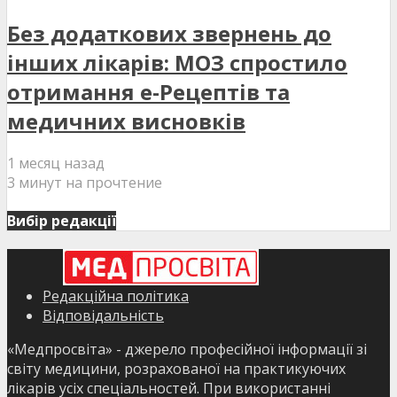
Без додаткових звернень до
інших лікарів: МОЗ спростило
отримання е-Рецептів та
медичних висновків
1 месяц назад
3 минут на прочтение
Вибір редакції
Редакційна політика
Відповідальність
«Медпросвіта» - джерело професійної інформації зі
світу медицини, розрахованої на практикуючих
лікарів усіх спеціальностей. При використанні