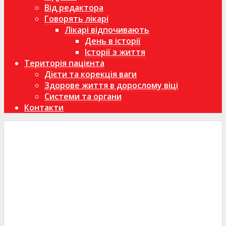
Від редактора
Говорять лікарі
Лікарі відпочивають
День в історії
Історії з життя
Територія пацієнта
Дієти та корекція ваги
Здорове життя в дорослому віці
Системи та органи
Контакти