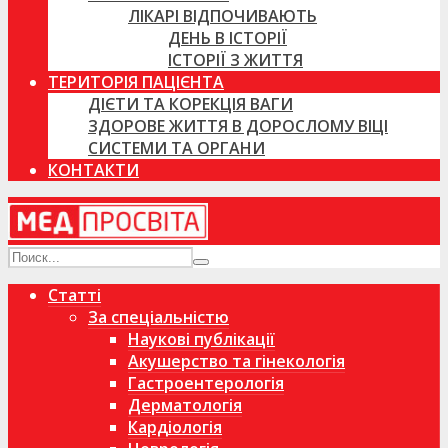
ЛІКАРІ ВІДПОЧИВАЮТЬ
ДЕНЬ В ІСТОРІЇ
ІСТОРІЇ З ЖИТТЯ
ТЕРИТОРІЯ ПАЦІЄНТА
ДІЄТИ ТА КОРЕКЦІЯ ВАГИ
ЗДОРОВЕ ЖИТТЯ В ДОРОСЛОМУ ВІЦІ
СИСТЕМИ ТА ОРГАНИ
КОНТАКТИ
Статті
За спеціальністю
Наукові публікації
Акушерство та гінекологія
Гастроентерологія
Дерматологія
Кардіологія