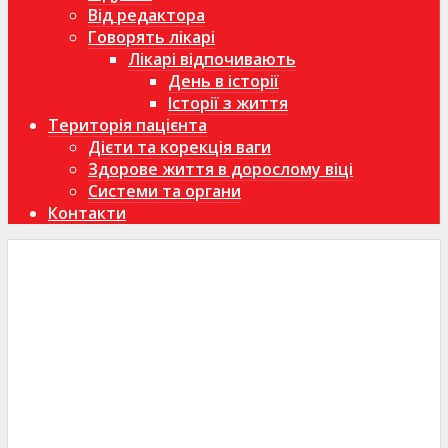
Від редактора
Говорять лікарі
Лікарі відпочивають
День в історії
Історії з життя
Територія пацієнта
Дієти та корекція ваги
Здорове життя в дорослому віці
Системи та органи
Контакти