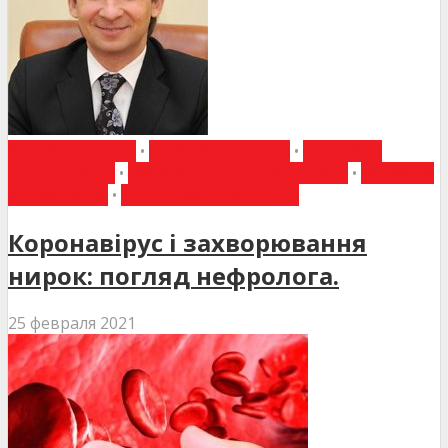
ВИБІР РЕДАКЦІЇ
•
ГОВОРЯТЬ ЛІКАРІ
•
ІНТЕРВ'Ю
СПЕЦІАЛІСТА
•
НИРКИ ТА СЕЧОВИЙ МІХУР
•
НОВИНИ
МЕДИЦИНИ
•
СТОРІНКА РЕДАКТОРА
Коронавірус і захворювання
нирок: погляд нефролога.
25 февраля 2021