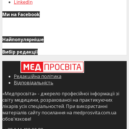
LinkedIn
Ми на Facebook
Найпопулярніше
Вибір редакції
Редакційна політика
Відповідальність
«Медпросвіта» - джерело професійної інформації зі
світу медицини, розрахованої на практикуючих
лікарів усіх спеціальностей. При використанні
матеріалів сайту посилання на medprosvita.com.ua
обов'язкове!