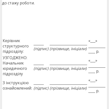
до стажу роботи.
Керівник
«___»
______
______________________
структурного
__________
(підпис)
(прізвище, ініціали)
підрозділу:
____ р.
УЗГОДЖЕНО:
«___»
Начальник
______
______________________
__________
юридичного
(підпис)
(прізвище, ініціали)
____ р.
підрозділу
«___»
З інструкцією
______
______________________
__________
ознайомлений:
(підпис)
(прізвище, ініціали)
____ р.