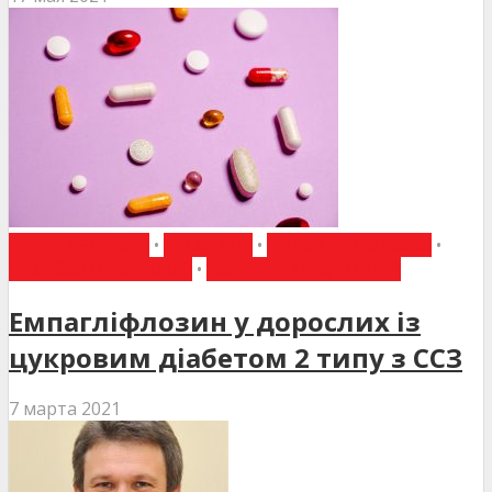
ВИБІР РЕДАКЦІЇ
•
ДО УВАГИ
•
ЕНДОКРИНОЛОГІЯ
•
НАУКОВІ ПУБЛІКАЦІЇ
•
НОВИНИ МЕДИЦИНИ
Емпагліфлозин у дорослих із
цукровим діабетом 2 типу з ССЗ
7 марта 2021