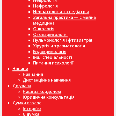
Неврологія
Нефрологія
Неонатологія та педіатрія
Загальна практика — сімейна
медицина
Онкологія
Отоларінгологія
Пульмонологія і фтизиатрія
Хірургія и травматологія
Ендокринологія
Інші спеціальності
Питання психології
Новини
Навчання
Дистанційне навчання
До уваги
Наші за кордоном
Юридична консультація
Думки вголос
Інтерв’ю
Є думка