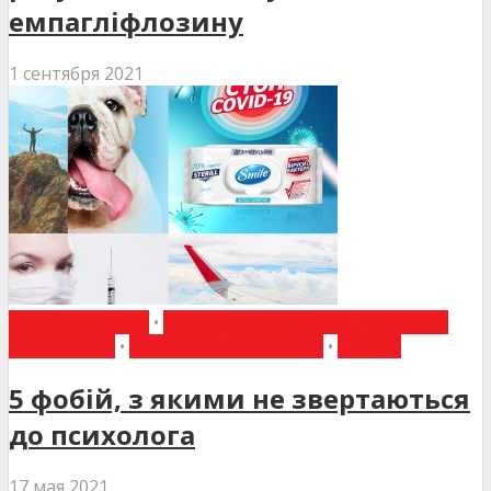
емпагліфлозину
1 сентября 2021
ВИБІР РЕДАКЦІЇ
•
ЗАГАЛЬНА ПРАКТИКА - СІМЕЙНА
МЕДИЦИНА
•
НОВИНИ МЕДИЦИНИ
•
СТАТТІ
5 фобій, з якими не звертаються
до психолога
17 мая 2021