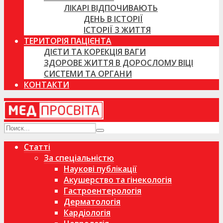
ЛІКАРІ ВІДПОЧИВАЮТЬ
ДЕНЬ В ІСТОРІЇ
ІСТОРІЇ З ЖИТТЯ
ТЕРИТОРІЯ ПАЦІЄНТА
ДІЄТИ ТА КОРЕКЦІЯ ВАГИ
ЗДОРОВЕ ЖИТТЯ В ДОРОСЛОМУ ВІЦІ
СИСТЕМИ ТА ОРГАНИ
КОНТАКТИ
Статті
За спеціальністю
Наукові публікації
Акушерство та гінекологія
Гастроентерологія
Дерматологія
Кардіологія