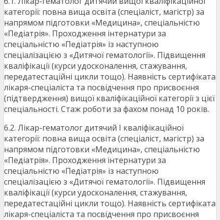
6.1. Лікар-гематолог дитячий вищої кваліфікаційної
категорії: повна вища освіта (спеціаліст, магістр) за
напрямом підготовки «Медицина», спеціальністю
«Педіатрія». Проходження інтернатури за
спеціальністю «Педіатрія» із наступною
спеціалізацією з «Дитячої гематології». Підвищення
кваліфікації (курси удосконалення, стажування,
передатестаційні цикли тощо). Наявність сертифіката
лікаря-спеціаліста та посвідчення про присвоєння
(підтвердження) вищої кваліфікаційної категорії з цієї
спеціальності. Стаж роботи за фахом понад 10 років.
6.2. Лікар-гематолог дитячий І кваліфікаційної
категорії: повна вища освіта (спеціаліст, магістр) за
напрямом підготовки «Медицина», спеціальністю
«Педіатрія». Проходження інтернатури за
спеціальністю «Педіатрія» із наступною
спеціалізацією з «Дитячої гематології». Підвищення
кваліфікації (курси удосконалення, стажування,
передатестаційні цикли тощо). Наявність сертифіката
лікаря-спеціаліста та посвідчення про присвоєння