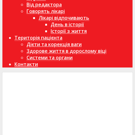
Від редактора
Говорять лікарі
Лікарі відпочивають
День в історії
Історії з життя
Територія пацієнта
Дієти та корекція ваги
Здорове життя в дорослому віці
Системи та органи
Контакти