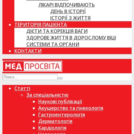
ЛІКАРІ ВІДПОЧИВАЮТЬ
ДЕНЬ В ІСТОРІЇ
ІСТОРІЇ З ЖИТТЯ
ТЕРИТОРІЯ ПАЦІЄНТА
ДІЄТИ ТА КОРЕКЦІЯ ВАГИ
ЗДОРОВЕ ЖИТТЯ В ДОРОСЛОМУ ВІЦІ
СИСТЕМИ ТА ОРГАНИ
КОНТАКТИ
Статті
За спеціальністю
Наукові публікації
Акушерство та гінекологія
Гастроентерологія
Дерматологія
Кардіологія