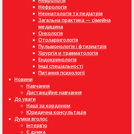
Неврологія
Нефрологія
Неонатологія та педіатрія
Загальна практика — сімейна
медицина
Онкологія
Отоларінгологія
Пульмонологія і фтизиатрія
Хірургія и травматологія
Ендокринологія
Інші спеціальності
Питання психології
Новини
Навчання
Дистанційне навчання
До уваги
Наші за кордоном
Юридична консультація
Думки вголос
Інтерв’ю
Є думка