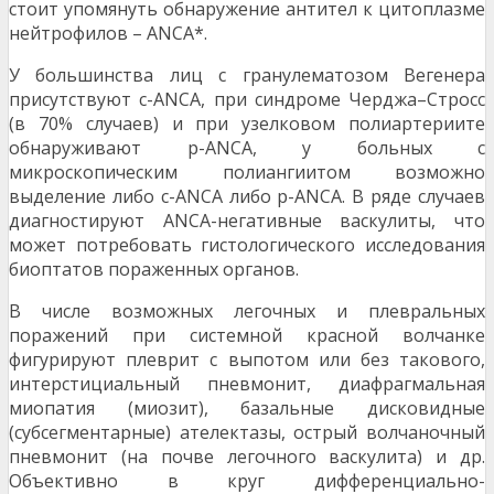
стоит упомянуть обнаружение антител к цитоплазме
нейтрофилов – ANCA*.
У большинства лиц с гранулематозом Вегенера
присутствуют с-ANCA, при синдроме Черджа–Стросс
(в 70% случаев) и при узелковом полиартериите
обнаруживают p-ANCA, у больных с
микроскопическим полиангиитом возможно
выделение либо с-ANCA либо p-ANCA. В ряде случаев
диагностируют ANCA-негативные васкулиты, что
может потребовать гистологического исследования
биоптатов пораженных органов.
В числе возможных легочных и плевральных
поражений при системной красной волчанке
фигурируют плеврит с выпотом или без такового,
интерстициальный пневмонит, диафрагмальная
миопатия (миозит), базальные дисковидные
(субсегментарные) ателектазы, острый волчаночный
пневмонит (на почве легочного васкулита) и др.
Объективно в круг дифференциально-