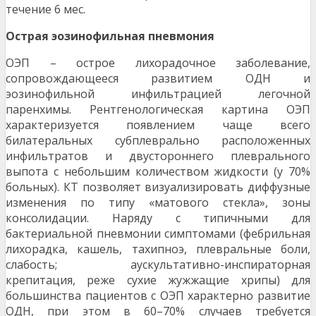
течение 6 мес.
Острая эозинофильная пневмония
ОЭП – острое лихорадочное заболевание,
сопровождающееся развитием ОДН и
эозинофильной инфильтрацией легочной
паренхимы. Рентгенологическая картина ОЭП
характеризуется появлением чаще всего
билатеральных субплеврально расположенных
инфильтратов и двустороннего плеврального
выпота с небольшим количеством жидкости (у 70%
больных). КТ позволяет визуализировать диффузные
изменения по типу «матового стекла», зоны
консолидации. Наряду с типичными для
бактериальной пневмонии симптомами (фебрильная
лихорадка, кашель, тахипноэ, плевральные боли,
слабость; аускультативно-инспираторная
крепитация, реже сухие жужжащие хрипы) для
большинства пациентов с ОЭП характерно развитие
ОДН, при этом в 60–70% случаев требуется