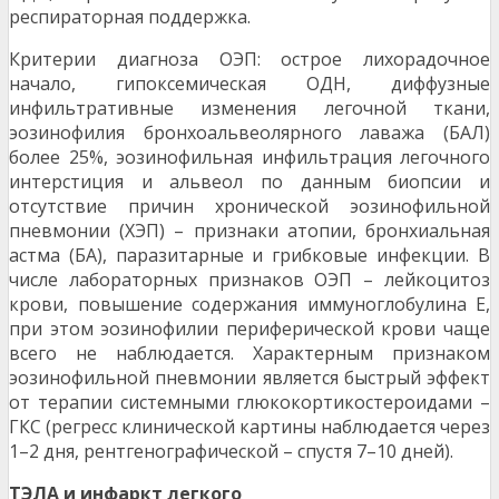
респираторная поддержка.
Критерии диагноза ОЭП: острое лихорадочное
начало, гипоксемическая ОДН, диффузные
инфильтративные изменения легочной ткани,
эозинофилия бронхоальвеолярного лаважа (БАЛ)
более 25%, эозинофильная инфильтрация легочного
интерстиция и альвеол по данным биопсии и
отсутствие причин хронической эозинофильной
пневмонии (ХЭП) – признаки атопии, бронхиальная
астма (БА), паразитарные и грибковые инфекции. В
числе лабораторных признаков ОЭП – лейкоцитоз
крови, повышение содержания иммуноглобулина E,
при этом эозинофилии периферической крови чаще
всего не наблюдается. Характерным признаком
эозинофильной пневмонии является быстрый эффект
от терапии системными глюкокортикостероидами –
ГКС (регресс клинической картины наблюдается через
1–2 дня, рентгенографической – спустя 7–10 дней).
ТЭЛА и инфаркт легкого