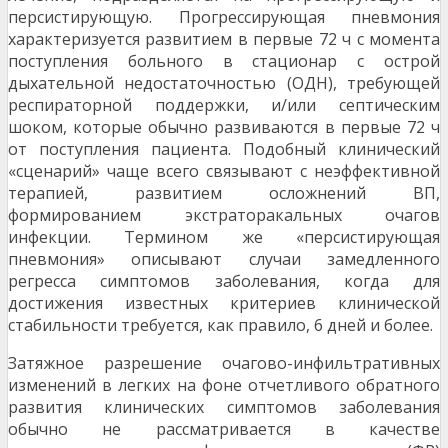
персистирующую. Прогрессирующая пневмония
характеризуется развитием в первые 72 ч с момента
поступления больного в стационар с острой
дыхательной недостаточностью (ОДН), требующей
респираторной поддержки, и/или септическим
шоком, которые обычно развиваются в первые 72 ч
от поступления пациента. Подобный клинический
«сценарий» чаще всего связывают с неэффективной
терапией, развитием осложнений ВП,
формированием экстраторакальных очагов
инфекции. Термином же «персистирующая
пневмония» описывают случаи замедленного
регресса симптомов заболевания, когда для
достижения известных критериев клинической
стабильности требуется, как правило, 6 дней и более.
Затяжное разрешение очагово-инфильтративных
изменений в легких на фоне отчетливого обратного
развития клинических симптомов заболевания
обычно не рассматривается в качестве