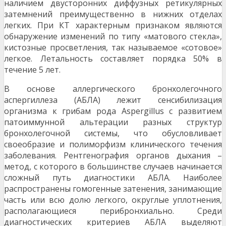
наличием двусторонних диффузных ретикулярных
затемнений преимущественно в нижних отделах
легких. При КТ характерным признаком являются
обнаружение изменений по типу «матового стекла»,
кистозные просветления, так называемое «сотовое»
легкое. Летальность составляет порядка 50% в
течение 5 лет.
В основе аллергического бронхолегочного
аспергиллеза (АБЛА) лежит сенсибилизация
организма к грибам рода Aspergillus с развитием
патоиммунной альтерации разных структур
бронхолегочной системы, что обусловливает
своеобразие и полиморфизм клинического течения
заболевания. Рентгенография органов дыхания –
метод, с которого в большинстве случаев начинается
сложный путь диагностики АБЛА. Наиболее
распространены гомогенные затенения, занимающие
часть или всю долю легкого, округлые уплотнения,
располагающиеся перибронхиально. Среди
диагностических критериев АБЛА выделяют