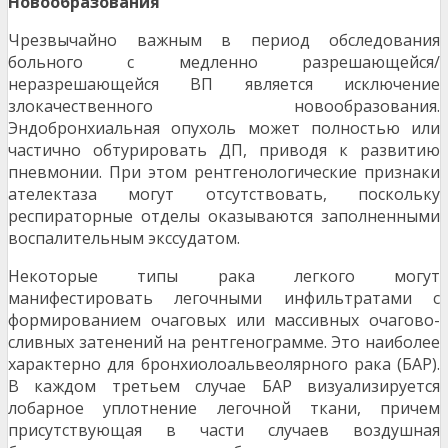
Новообразования
Чрезвычайно важным в период обследования
больного с медленно разрешающейся/
неразрешающейся ВП является исключение
злокачественного новообразования.
Эндобронхиальная опухоль может полностью или
частично обтурировать ДП, приводя к развитию
пневмонии. При этом рентгенологические признаки
ателектаза могут отсутствовать, поскольку
респираторные отделы оказываются заполненными
воспалительным экссудатом.
Некоторые типы рака легкого могут
манифестировать легочными инфильтратами с
формированием очаговых или массивных очагово-
сливных затенений на рентгенограмме. Это наиболее
характерно для бронхиолоальвеолярного рака (БАР).
В каждом третьем случае БАР визуализируется
лобарное уплотнение легочной ткани, причем
присутствующая в части случаев воздушная