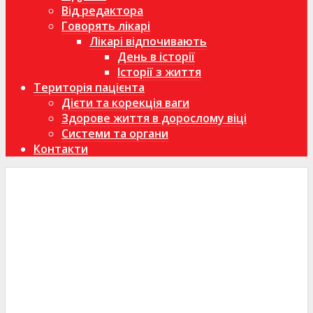
Від редактора
Говорять лікарі
Лікарі відпочивають
День в історії
Історії з життя
Територія пацієнта
Дієти та корекція ваги
Здорове життя в дорослому віці
Системи та органи
Контакти