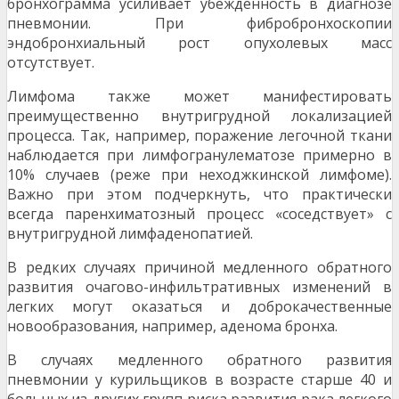
бронхограмма усиливает убежденность в диагнозе
пневмонии. При фибробронхоскопии
эндобронхиальный рост опухолевых масс
отсутствует.
Лимфома также может манифестировать
преимущественно внутригрудной локализацией
процесса. Так, например, поражение легочной ткани
наблюдается при лимфогранулематозе примерно в
10% случаев (реже при неходжкинской лимфоме).
Важно при этом подчеркнуть, что практически
всегда паренхиматозный процесс «соседствует» с
внутригрудной лимфаденопатией.
В редких случаях причиной медленного обратного
развития очагово-инфильтративных изменений в
легких могут оказаться и доброкачественные
новообразования, например, аденома бронха.
В случаях медленного обратного развития
пневмонии у курильщиков в возрасте старше 40 и