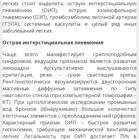
легких стоит выделить: острую интерстициальную
пневмонию (ОИП), острую эозинофильную
пневмонию (ОЭП), тромбоэмболию легочной артерии
(ТЭЛА), системные васкулиты и целый ряд иных
заболеваний легких.
Острая интерстициальная пневмония
Чаще всего манифестирует гриппоподобным
синдромом, ведущим признаком является развитие
лихорадки. Аускультативно выслушиваются
крепитация, реже – сухие свистящие хрипы.
Рентгенологически визуализируются двусторонние
массивные диффузные затемнения по типу
«матового» стекла (при компьютерной томографии –
КТ). При цитологическом исследовании промывных
вод бронхов обнаруживают большое количество
клеточных элементов с преобладанием нейтрофилов.
Характерный признак ОИП – быстрое развитие
гипоксемии, требующее механической вентиляции
легких. Летальность при ОИП достигает 75% в