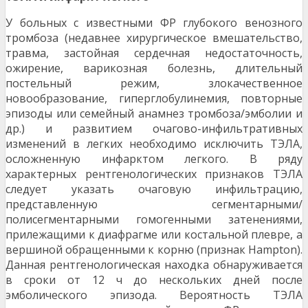
У больных с известными ФР глубокого венозного
тромбоза (недавнее хирургическое вмешательство,
травма, застойная сердечная недостаточность,
ожирение, варикозная болезнь, длительный
постельный режим, злокачественное
новообразование, гиперглобулинемия, повторные
эпизоды или семейный анамнез тромбоза/эмболии и
др.) и развитием очагово-инфильтративных
изменений в легких необходимо исключить ТЭЛА,
осложненную инфарктом легкого. В ряду
характерных рентгенологических признаков ТЭЛА
следует указать очаговую инфильтрацию,
представленную сегментарными/
полисегментарными гомогенными затенениями,
прилежащими к диафрагме или костальной плевре, а
вершиной обращенными к корню (признак Hampton).
Данная рентгенологическая находка обнаруживается
в сроки от 12 ч до нескольких дней после
эмболического эпизода. Вероятность ТЭЛА