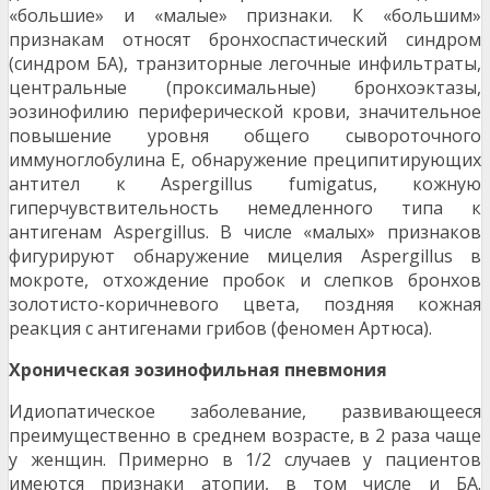
«большие» и «малые» признаки. К «большим»
признакам относят бронхоспастический синдром
(синдром БА), транзиторные легочные инфильтраты,
центральные (проксимальные) бронхоэктазы,
эозинофилию периферической крови, значительное
повышение уровня общего сывороточного
иммуноглобулина E, обнаружение преципитирующих
антител к Aspergillus fumigatus, кожную
гиперчувствительность немедленного типа к
антигенам Aspergillus. В числе «малых» признаков
фигурируют обнаружение мицелия Aspergillus в
мокроте, отхождение пробок и слепков бронхов
золотисто-коричневого цвета, поздняя кожная
реакция с антигенами грибов (феномен Артюса).
Хроническая эозинофильная пневмония
Идиопатическое заболевание, развивающееся
преимущественно в среднем возрасте, в 2 раза чаще
у женщин. Примерно в 1/2 случаев у пациентов
имеются признаки атопии, в том числе и БА.