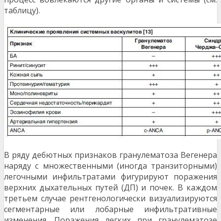
таблицу).
В ряду дебютных признаков гранулематоза Вегенера
наряду с множественными (иногда транзиторными)
легочными инфильтратами фигурируют поражения
верхних дыхательных путей (ДП) и почек. В каждом
третьем случае рентгенологически визуализируются
сегментарные или лобарные инфильтративные
изменения. Поражения легких при гранулематозе