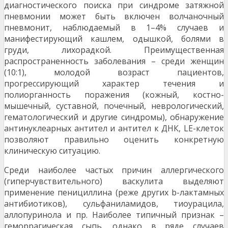
диагностического поиска при синдроме затяжной
пневмонии может быть включен волчаночный
пневмонит, наблюдаемый в 1–4% случаев и
манифестирующий кашлем, одышкой, болями в
груди, лихорадкой. Преимущественная
распространенность заболевания – среди женщин
(10:1), молодой возраст пациентов,
прогрессирующий характер течения и
полиорганность поражения (кожный, костно-
мышечный, суставной, почечный, неврологический,
гематологический и другие синдромы), обнаружение
антинуклеарных антител и антител к ДНК, LE-клеток
позволяют правильно оценить конкретную
клиническую ситуацию.
Среди наиболее частых причин аллергического
(гиперчувствительного) васкулита выделяют
применение пенициллина (реже других b-лактамных
антибиотиков), сульфаниламидов, тиоурацила,
аллопуринола и пр. Наиболее типичный признак –
геморрагическая сыпь, однако в ряде случаев