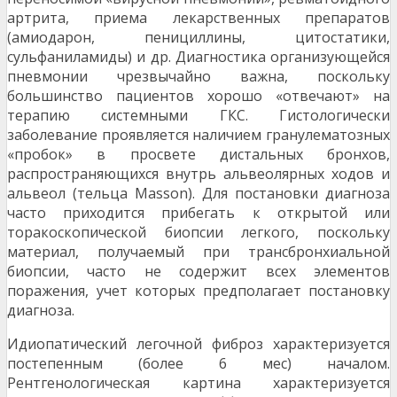
артрита, приема лекарственных препаратов
(амиодарон, пенициллины, цитостатики,
сульфаниламиды) и др. Диагностика организующейся
пневмонии чрезвычайно важна, поскольку
большинство пациентов хорошо «отвечают» на
терапию системными ГКС. Гистологически
заболевание проявляется наличием гранулематозных
«пробок» в просвете дистальных бронхов,
распространяющихся внутрь альвеолярных ходов и
альвеол (тельца Masson). Для постановки диагноза
часто приходится прибегать к открытой или
торакоскопической биопсии легкого, поскольку
материал, получаемый при трансбронхиальной
биопсии, часто не содержит всех элементов
поражения, учет которых предполагает постановку
диагноза.
Идиопатический легочной фиброз характеризуется
постепенным (более 6 мес) началом.
Рентгенологическая картина характеризуется