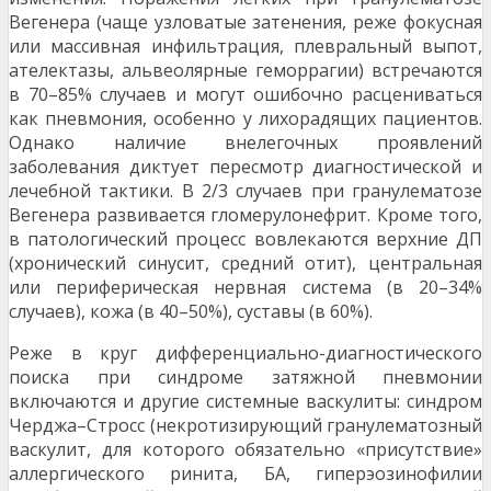
Вегенера (чаще узловатые затенения, реже фокусная
или массивная инфильтрация, плевральный выпот,
ателектазы, альвеолярные геморрагии) встречаются
в 70–85% случаев и могут ошибочно расцениваться
как пневмония, особенно у лихорадящих пациентов.
Однако наличие внелегочных проявлений
заболевания диктует пересмотр диагностической и
лечебной тактики. В 2/3 случаев при гранулематозе
Вегенера развивается гломерулонефрит. Кроме того,
в патологический процесс вовлекаются верхние ДП
(хронический синусит, средний отит), центральная
или периферическая нервная система (в 20–34%
случаев), кожа (в 40–50%), суставы (в 60%).
Реже в круг дифференциально-диагностического
поиска при синдроме затяжной пневмонии
включаются и другие системные васкулиты: синдром
Черджа–Стросс (некротизирующий гранулематозный
васкулит, для которого обязательно «присутствие»
аллергического ринита, БА, гиперэозинофилии