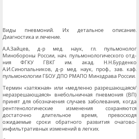
Виды пневмоний. Их детальное описание.
Диагностика и лечение.
А.А.Зайцев, д-р мед. наук, гл. пульмонолог
Минобороны России, нач. пульмонологического отд-
ния ФГКУ ГВКГ им. акад. Н.Н.Бурденко
А.И.Синопальников, д-р мед. наук, проф., зав. каф.
пульмонологии ГБОУ ДПО РМАПО Минздрава России.
Термин «затяжная» или «медленно разрешающаяся/
неразрешающаяся» внебольничная пневмония (ВП)
принят для обозначения случаев заболевания, когда
рентгенологические изменения сохраняются
достаточно длительное время, превосходя
ожидаемые сроки обратного развития очагово-
инфильтративных изменений в легких.