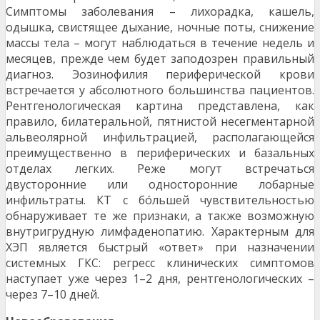
Симптомы заболевания – лихорадка, кашель,
одышка, свистящее дыхание, ночные поты, снижение
массы тела – могут наблюдаться в течение недель и
месяцев, прежде чем будет заподозрен правильный
диагноз. Эозинофилия периферической крови
встречается у абсолютного большинства пациентов.
Рентгенологическая картина представлена, как
правило, билатеральной, пятнистой несегментарной
альвеолярной инфильтрацией, располагающейся
преимущественно в периферических и базальных
отделах легких. Реже могут встречаться
двусторонние или односторонние лобарные
инфильтраты. КТ с бóльшей чувствительностью
обнаруживает те же признаки, а также возможную
внутригрудную лимфаденопатию. Характерным для
ХЭП является быстрый «ответ» при назначении
системных ГКС: регресс клинических симптомов
наступает уже через 1–2 дня, рентгенологических –
через 7–10 дней.