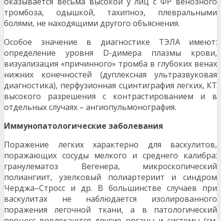
оказывается весьма высокой у лиц с ФР венозного
тромбоза, одышкой, тахипноэ, плевральными
болями, не находящими другого объяснения.
Особое значение в диагностике ТЭЛА имеют:
определение уровня D-димера плазмы крови,
визуализация «причинного» тромба в глубоких венах
нижних конечностей (дуплексная ультразвуковая
диагностика), перфузионная сцинтиграфия легких, КТ
высокого разрешения с контрастированием и в
отдельных случаях – ангиопульмонография.
Иммунопатологические заболевания
Поражение легких характерно для васкулитов,
поражающих сосуды мелкого и среднего калибра:
гранулематоз Вегенера, микроскопический
полиангиит, узелковый полиартериит и синдром
Черджа–Стросс и др. В большинстве случаев при
васкулитах не наблюдается изолированного
поражения легочной ткани, а в патологический
процесс вовлекаются другие органы и системы (см.