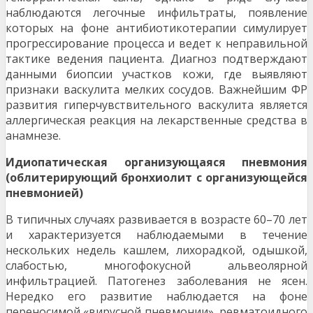
наблюдаются легочные инфильтраты, появление
которых на фоне антибиотикотерапии симулирует
прогрессирование процесса и ведет к неправильной
тактике ведения пациента. Диагноз подтверждают
данными биопсии участков кожи, где выявляют
признаки васкулита мелких сосудов. Важнейшим ФР
развития гиперчувствительного васкулита является
аллергическая реакция на лекарственные средства в
анамнезе.
Идиопатическая организующаяся пневмония
(облитерирующий бронхиолит с организующейся
пневмонией)
В типичных случаях развивается в возрасте 60–70 лет
и характеризуется наблюдаемыми в течение
нескольких недель кашлем, лихорадкой, одышкой,
слабостью, многофокусной альвеолярной
инфильтрацией. Патогенез заболевания не ясен.
Нередко его развитие наблюдается на фоне
переносимой «вирусной пневмонии», ревматоидного