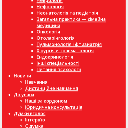
Неврологія
Нефрологія
Неонатологія та педіатрія
Загальна практика — сімейна
медицина
Онкологія
Отоларінгологія
Пульмонологія і фтизиатрія
Хірургія и травматологія
Ендокринологія
Інші спеціальності
Питання психології
Новини
Навчання
Дистанційне навчання
До уваги
Наші за кордоном
Юридична консультація
Думки вголос
Інтерв’ю
Є думка