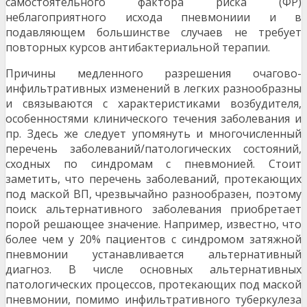
самостоятельного фактора риска (ФР)
неблагоприятного исхода пневмониии и в
подавляющем большинстве случаев не требует
повторных курсов антибактериальной терапии.
Причины медленного разрешения очагово-
инфильтративных изменений в легких разнообразны
и связываются с характеристиками возбудителя,
особенностями клинического течения заболевания и
пр. Здесь же следует упомянуть и многочисленный
перечень заболеваний/патологических состояний,
сходных по синдромам с пневмонией. Стоит
заметить, что перечень заболеваний, протекающих
под маской ВП, чрезвычайно разнообразен, поэтому
поиск альтернативного заболевания приобретает
порой решающее значение. Например, известно, что
более чем у 20% пациентов с синдромом затяжной
пневмонии устанавливается альтернативный
диагноз. В числе основных альтернативных
патологических процессов, протекающих под маской
пневмонии, помимо инфильтративного туберкулеза