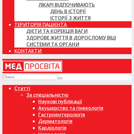
ЛІКАРІ ВІДПОЧИВАЮТЬ
ДЕНЬ В ІСТОРІЇ
ІСТОРІЇ З ЖИТТЯ
ТЕРИТОРІЯ ПАЦІЄНТА
ДІЄТИ ТА КОРЕКЦІЯ ВАГИ
ЗДОРОВЕ ЖИТТЯ В ДОРОСЛОМУ ВІЦІ
СИСТЕМИ ТА ОРГАНИ
КОНТАКТИ
Статті
За спеціальністю
Наукові публікації
Акушерство та гінекологія
Гастроентерологія
Дерматологія
Кардіологія