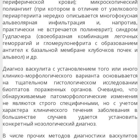
периферической крови); микроскопический
полиангиит (при котором в отличие от узелкового
периартериита нередко описывается многофокусная
альвеолярная инфильтрация и, напротив,
практически не встречается полиневрит); синдром
Гудпасчера (своеобразная комбинация легочных
геморрагий и гломерулонефрита с образованием
антител к базальной мембране клубочков почек и
альвеол) и др.
Диагноз васкулита с установлением того или иного
клинико-морфологического варианта основывается
на тщательном гистологическом исследовании
биоптатов пораженных органов. Очевидно, что
обнаруживаемые патоморфологические изменения
не являются строго специфичными, но с учетом
характера клинического течения заболевания в
большинстве случаев удается установить
конкретный нозологический диагноз.
В числе прочих методов диагностики васкулитов