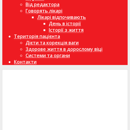
Від редактора
Говорять лікарі
Лікарі відпочивають
День в історії
Історії з життя
Територія пацієнта
Дієти та корекція ваги
Здорове життя в дорослому віці
Системи та органи
Контакти