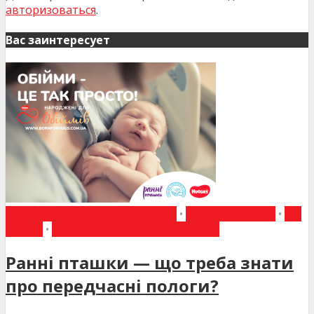
авторизоваться
.
Вас заинтересует
АКУШЕРСТВО ТА ГІНЕКОЛОГІЯ
•
ВИБІР РЕДАКЦІЇ
•
ДО
УВАГИ
•
НЕОНАТОЛОГІЯ ТА ПЕДІАТРІЯ
Ранні пташки — що треба знати
про передчасні пологи?