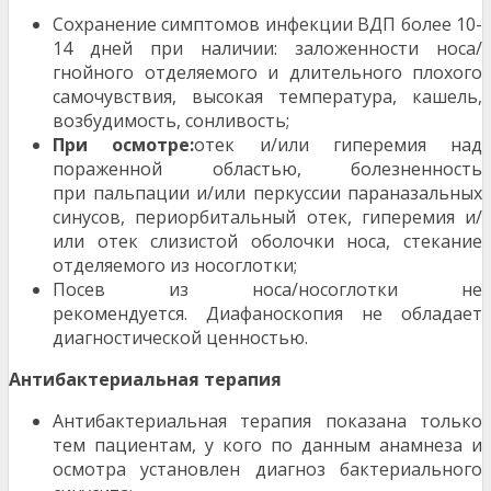
Сохранение симптомов инфекции ВДП более 10-
14 дней при наличии: заложенности носа/
гнойного отделяемого и длительного плохого
самочувствия, высокая температура, кашель,
возбудимость, сонливость;
При осмотре:
отек и/или гиперемия над
пораженной областью, болезненность
при пальпации и/или перкуссии параназальных
синусов, периорбитальный отек, гиперемия и/
или отек слизистой оболочки носа, стекание
отделяемого из носоглотки;
Посев из носа/носоглотки не
рекомендуется. Диафаноскопия не обладает
диагностической ценностью.
Антибактериальная терапия
Антибактериальная терапия показана только
тем пациентам, у кого по данным анамнеза и
осмотра установлен диагноз бактериального