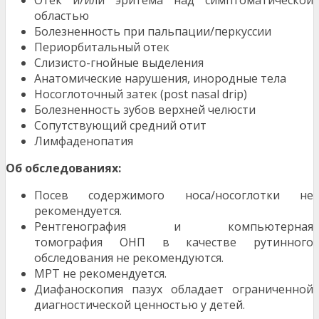
Отек и/или эритема над симптоматической
областью
Болезненность при пальпации/перкуссии
Периорбитальный отек
Слизисто-гнойные выделения
Анатомические нарушения, инородные тела
Носоглоточный затек (post nasal drip)
Болезненность зубов верхней челюсти
Сопутствующий средний отит
Лимфаденопатия
Об обследованиях:
Посев содержимого носа/носоглотки не
рекомендуется.
Рентгенография и компьютерная
томография ОНП в качестве рутинного
обследования не рекомендуются.
МРТ не рекомендуется.
Диафаноскопия пазух обладает ограниченной
диагностической ценностью у детей.