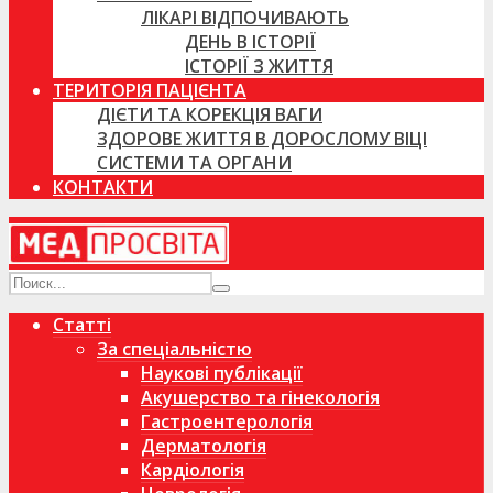
ЛІКАРІ ВІДПОЧИВАЮТЬ
ДЕНЬ В ІСТОРІЇ
ІСТОРІЇ З ЖИТТЯ
ТЕРИТОРІЯ ПАЦІЄНТА
ДІЄТИ ТА КОРЕКЦІЯ ВАГИ
ЗДОРОВЕ ЖИТТЯ В ДОРОСЛОМУ ВІЦІ
СИСТЕМИ ТА ОРГАНИ
КОНТАКТИ
Статті
За спеціальністю
Наукові публікації
Акушерство та гінекологія
Гастроентерологія
Дерматологія
Кардіологія