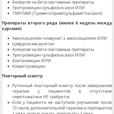
Аллергия на бета-лактамные препараты
Эритромицин-сульфизоксазол ИЛИ
TMP/SMX (Триметоприм/сульфаметоксазол)
Препараты второго ряда (менее 6 недель между
курсами)
Амоксициллин-клавунат ± амоксициллин ИЛИ
Цефуроксим аксетил
Аллергия на бета-лактамные препараты
Эритромицин-сульфизоксазол ИЛИ
Азитромицин ИЛИ
Кларитромицин
Повторный осмотр
Рутинный повторный осмотр после завершения
терапии у пациентов в отсутствие
симптоматики НЕ требуется.
Если у пациента не наступило улучшение после
72 часов дополнительной терапии и препаратов
1 ряда, использовать препараты 2 ряда.