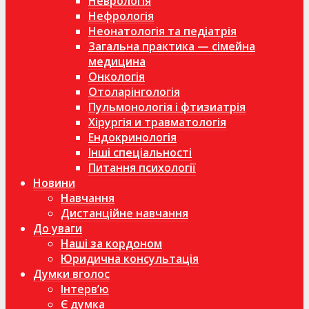
Неврологія
Нефрологія
Неонатологія та педіатрія
Загальна практика — сімейна
медицина
Онкологія
Отоларінгологія
Пульмонологія і фтизиатрія
Хірургія и травматологія
Ендокринологія
Інші спеціальності
Питання психології
Новини
Навчання
Дистанційне навчання
До уваги
Наші за кордоном
Юридична консультація
Думки вголос
Інтерв’ю
Є думка