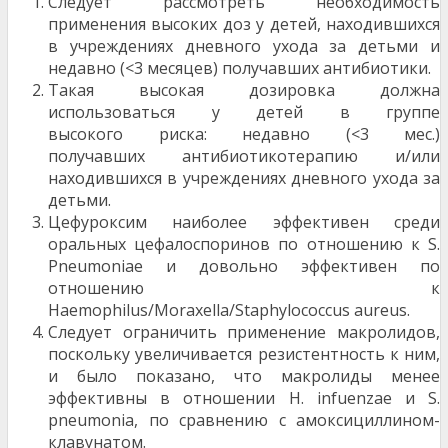
Следует рассмотреть необходимость
применения высоких доз у детей, находившихся
в учреждениях дневного ухода за детьми и
недавно (<3 месяцев) получавших антибиотики.
Такая высокая дозировка должна
использоваться у детей в группе
высокого риска: недавно (<3 мес.)
получавших антибиотикотерапию и/или
находившихся в учреждениях дневного ухода за
детьми.
Цефуроксим наиболее эффективен среди
оральных цефалоспоринов по отношению к S.
Pneumoniae и довольно эффективен по
отношению к
Haemophilus/Moraxella/Staphylococcus aureus.
Следует ограничить применение макролидов,
поскольку увеличивается резистентность к ним,
и было показано, что макролиды менее
эффективны в отношении H. infuenzae и S.
pneumonia, по сравнению с амоксициллином-
клавунатом.