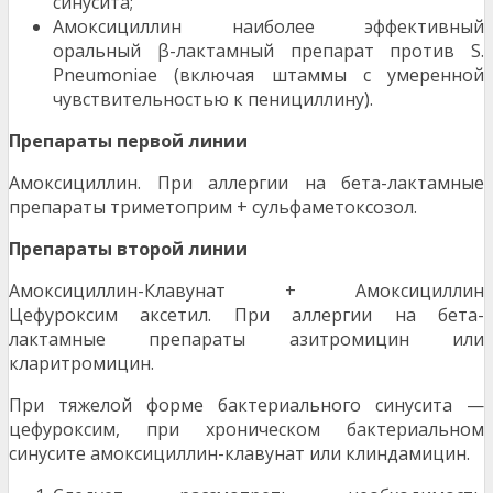
синусита;
Амоксициллин наиболее эффективный
оральный β-лактамный препарат против S.
Pneumoniae (включая штаммы с умеренной
чувствительностью к пенициллину).
Препараты первой линии
Амоксициллин. При аллергии на бета-лактамные
препараты триметоприм + сульфаметоксозол.
Препараты второй линии
Амоксициллин-Клавунат + Амоксициллин
Цефуроксим аксетил. При аллергии на бета-
лактамные препараты азитромицин или
кларитромицин.
При тяжелой форме бактериального синусита —
цефуроксим, при хроническом бактериальном
синусите амоксициллин-клавунат или клиндамицин.