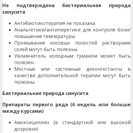
Не подтверждена бактериальная природа
синусита
Антибиотикотерапия не показана.
Анальгетики/антипиретики для контроля боли/
повышения температуры.
Промывания носовых полостей растворами
солей могут быть полезны.
Увлажнитель холодным туманом может быть
полезен.
Местные или системные деконгестанты в
качестве дополнительной терапии могут быть
полезны.
Бактериальная природа синусита
Препараты первого ряда (6 недель или больше
между курсами)
Амоксициллин (в стандартной или высокой
дозровке)