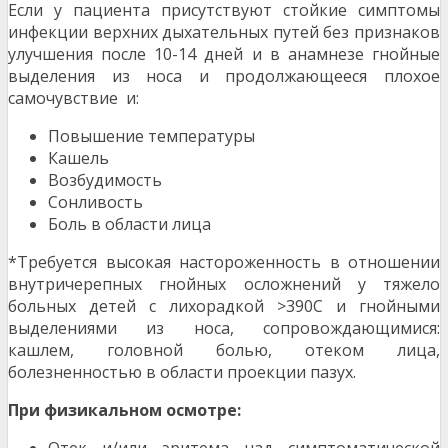
Если у пациента присутствуют стойкие симптомы
инфекции верхних дыхательных путей без признаков
улучшения после 10-14 дней и в анамнезе гнойные
выделения из носа и продолжающееся плохое
самочувствие и:
Повышение температуры
Кашель
Возбудимость
Сонливость
Боль в области лица
*Требуется высокая настороженность в отношении
внутричерепных гнойных осложнений у тяжело
больных детей с лихорадкой >390С и гнойными
выделениями из носа, сопровождающимися:
кашлем, головной болью, отеком лица,
болезненностью в области проекции пазух.
При физикальном осмотре: